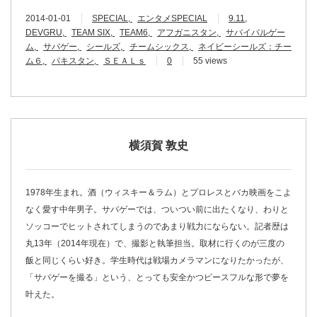
2014-01-01
SPECIAL
エンタメSPECIAL
9.11
DEVGRU
TEAM SIX
TEAM6
アフガニスタン
サバイバルゲー
ム
サバゲー
シールズ
チームシックス
ネイビーシールズ：チー
ム６
パキスタン
ＳＥＡＬｓ
0
55 views
横須賀 敦史
1978年生まれ。酒（ウィスキー＆ラム）とプロレスとバカ映画をこよ
なく愛す中年男子。サバゲーでは、ついつい前に出たくなり、わりと
ソッコーでヒットされてしまうのであまり戦力にならない。記者歴は
丸13年（2014年現在）で、撮影と執筆担当。取材に行くのが三度の
飯と同じくらい好き。学生時代は戦場カメラマンになりたかったが、
「サバゲーを撮る」という、とっても安全かつピースフルな形で夢を
叶えた。