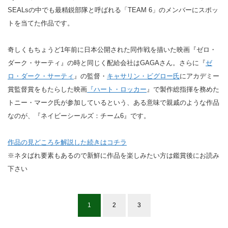
SEALsの中でも最精鋭部隊と呼ばれる「TEAM 6」のメンバーにスポッ
トを当てた作品です。
奇しくもちょうど1年前に日本公開された同作戦を描いた映画『ゼロ・
ダーク・サーティ』の時と同じく配給会社はGAGAさん。さらに『
ゼ
ロ・ダーク・サーティ
』の監督・
キャサリン・ビグロー氏
にアカデミー
賞監督賞をもたらした映画
『ハート・ロッカー
』で製作総指揮を務めた
トニー・マーク氏が参加しているという、ある意味で親戚のような作品
なのが、『ネイビーシールズ：チーム6』です。
作品の見どころを解説した続きはコチラ
※ネタばれ要素もあるので新鮮に作品を楽しみたい方は鑑賞後にお読み
下さい
1
2
3