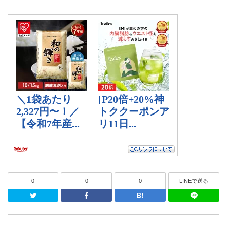
0
0
0
LINEで送る
Twitter
Facebook
はてなブッ