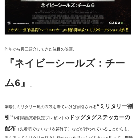
昨年から再三紹介してきた注目の映画、
『ネイビーシールズ：チー
ム6』
。
“ミリタリー割
劇場にミリタリー風の衣装を着ていけば割引される
引”
ドッグタグステッカーの
や劇場鑑賞者限定プレゼントの
配布
（先着順でなくなり次第終了）などが行われていることからも、
胸を張ってミリタリー好きに勧めたい作品なんだろうなと思って、期待