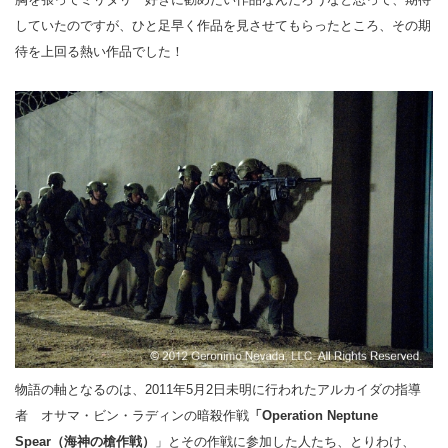
していたのですが、ひと足早く作品を見させてもらったところ、その期
待を上回る熱い作品でした！
物語の軸となるのは、2011年5月2日未明に行われたアルカイダの指導
者 オサマ・ビン・ラディンの暗殺作戦
「Operation Neptune
Spear（海神の槍作戦）
」とその作戦に参加した人たち、とりわけ、