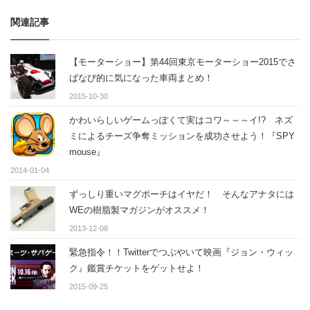
関連記事
【モーターショー】第44回東京モーターショー2015でさ
ばなび的に気になった車両まとめ！
2015-10-30
かわいらしいゲームっぽくて実はコワ～～～イ!? ネズ
ミによるチーズ争奪ミッションを成功させよう！『SPY
mouse』
2014-01-04
ずっしり重いマグポーチはイヤだ！ そんなアナタには
WEの樹脂製マガジンがオススメ！
2013-12-08
緊急指令！！Twitterでつぶやいて映画『ジョン・ウィッ
ク』鑑賞チケットをゲットせよ！
2015-09-25