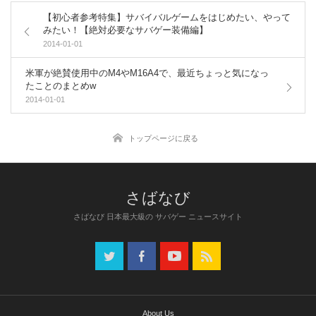
【初心者参考特集】サバイバルゲームをはじめたい、やって
みたい！【絶対必要なサバゲー装備編】
2014-01-01
米軍が絶賛使用中のM4やM16A4で、最近ちょっと気になっ
たことのまとめw
2014-01-01
トップページに戻る
さばなび 日本最大級の サバゲー ニュースサイト
About Us