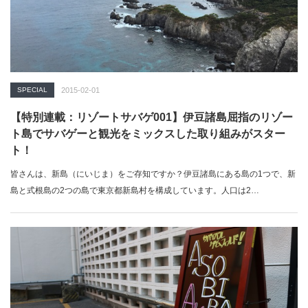
SPECIAL
2015-02-01
【特別連載：リゾートサバゲ001】伊豆諸島屈指のリゾー
ト島でサバゲーと観光をミックスした取り組みがスター
ト！
皆さんは、新島（にいじま）をご存知ですか？伊豆諸島にある島の1つで、新
島と式根島の2つの島で東京都新島村を構成しています。人口は2…