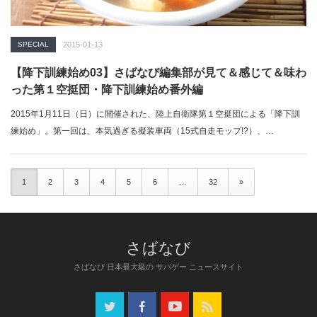
SPECIAL
2015-01-13
【降下訓練始め03】さばなび編集部が見て＆感じて＆味わ
った第１空挺団・降下訓練始め番外編
2015年1月11日（日）に開催された、陸上自衛隊第１空挺団による「降下訓
練始め」。第一回は、本気過ぎる擬装車両（15式自走モップ!?）、…
1
2
3
4
5
6
…
32
»
さばなび 日本最大級の サバゲー ニュースサイト