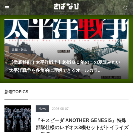
サイト内検索
サイト内検索
書籍・雑誌
SPECIAL
News
2026-07-31
2025-09-25
2025-07-18
SPECIAL
COLUMN
2023-11-20
2025-09-09
【徹底解剖！太平洋戦争】終戦８０年のこの夏読みたい
電動ガン用マガジン は、D-DAY(DMAG) と ARCTURUS
最新刊！『自衛隊新戦力図鑑2026-2027』発売【サンエイ
太平洋戦争を多角的に理解できるオールカラ...
Salvo Precision MCX SPEAR LT がカッコ良すぎる！
電動ガンのバッテリー取扱い注意点
が良いらしいぞ！
ムック】
新着TOPICS
News
2026-08-07
『モスピーダ ANOTHER GENESIS』特殊
部隊仕様のレギオス3機セットがトイライズ