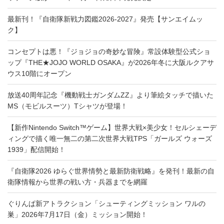
最新刊！『自衛隊新戦力図鑑2026-2027』発売【サンエイムッ
ク】
コンセプトは悪！『ジョジョの奇妙な冒険』常設体験型公式ショ
ップ『THE★JOJO WORLD OSAKA』が2026年冬に大阪ルクアサ
ウス10階にオープン
放送40周年記念『機動戦士ガンダムZZ』より筆絵タッチで描いた
MS（モビルスーツ）Tシャツが登場！
【新作Nintendo Switch™ゲーム】世界大戦×美少女！セルシェーデ
ィングで描く唯一無二の第二次世界大戦TPS「ガールズ ウォーズ
1939」配信開始！
『自衛隊2026 ゆらぐ世界情勢と最新防衛戦略』を発刊！最新の自
衛隊情報から世界の戦い方・兵器までを網羅
ぐりんぱ新アトラクション「シューティングミッション ワルの
巣」2026年7月17日（金）ミッション開始！