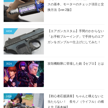
スの基本、モーターのチェック項目と交
換方法【ver.2版】
【エアガンカスタム】手間のかからない
4434
「お手軽ブルーイング」で手持ちのエア
ガンをガンブルー仕上げにしてみた！
攻殻機動隊に登場した銃【セブロ】とは
3524
【初心者応援講座】ちゃんと構えないと
2435
当たらない！ 長モノ（ライフル）の構
え方【基本編】