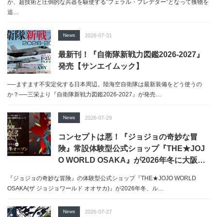
か、超技術と圧倒的な兵器を駆使する”フェラル・プレデター”となって獲物を
追…
News
2026-07-31
最新刊！『自衛隊新戦力図鑑2026-2027』
発売【サンエイムック】
──ますます不安定化する日本周辺。陸海空自衛隊は最新装備をどう使うの
か？──三栄より『自衛隊新戦力図鑑2026-2027』が発売…
News
2026-07-29
コンセプトは悪！『ジョジョの奇妙な冒
険』常設体験型公式ショップ『THE★JOJ
O WORLD OSAKA』が2026年冬に大阪ル
クアサウス10階にオープン
『ジョジョの奇妙な冒険』の体験型公式ショップ『THE★JOJO WORLD
OSAKA(ザ ジョジョワールド オオサカ)』が2026年冬、ル…
News
2026-07-27