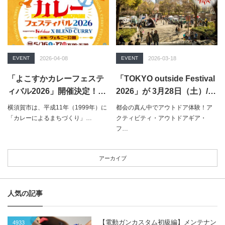
EVENT
2026-04-08
EVENT
2026-03-18
「よこすかカレーフェステ
「TOKYO outside Festival
ィバル2026」開催決定！個
2026」が 3月28日（土）/ 2
性豊かなカレーが一堂に集
9日（日）に開催決定！
横須賀市は、平成11年（1999年）に
都会の真ん中でアウトドア体験！ア
結する2日間の食の祭典
「カレーによるまちづくり」…
クティビティ・アウトドアギア・
フ…
アーカイブ
人気の記事
【電動ガンカスタム初級編】メンテナン
4933