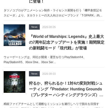
に登場！
タツノコプロがアニメーション制作・ライセンス展開を行う「機甲創世記モ
スピーダ」より、タカラトミーの大人向けホビーブランド「T-SPARK」内…
News
2026-08-05
『World of Warships: Legends』史上最大
の7周年記念アップデートを実施！期間限定
の新戦闘モード「現代戦」が登場
ウォーゲーミングは、同社が開発・運営を行うPlayStation®4、
PlayStation®5、Xbox One、Xbox Ser…
News
2026-08-03
狩るか、狩られるか！1対4の変則対戦シュ
ーティング『Predator: Hunting Grounds
（プレデター ハンティンググラウンズ）』
PS5パッケージ版が2026年12月10日に日本
精鋭ファイアチームとして過酷なミッションを遂行しヘリで脱出を目指す
発売決定！