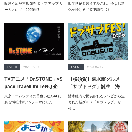
ト作品や限定ソフビが集結
(金)〜モデラー達の祭典が今
阪急うめだ本店 3階 ポップ アップ サ
四半世紀を超えて愛され、今なお進
する展覧会を7月1日（水）
年も開催決定！
ーカスにて、2026年7…
化を続ける『装甲騎兵ボト…
より開催【阪急うめだ本
店】
EVENT
2026-05-11
EVENT
2026-04-17
TVアニメ「Dr.STONE」×S
【横須賀】潜水艦グルメ
pace Travelium TeNQ 企画
「サブドッグ」誕生！海自
展『ROAD TO THE MOO
第2潜水隊群×商店街18店舗
東京ドームシティの黄色いビル6Fに
潜水艦内で提供されるレシピから生
N』開催決定！千空たちと
参加イベント― 潜水艦文化
ある“宇宙旅行”をテーマにした…
まれた新グルメ「サブドッグ」が
宇宙へ出発！！
を活かした新たな観光コン
横…
テンツ創出 ―