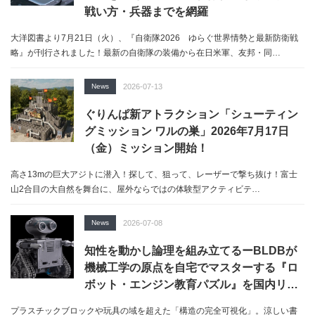
戦い方・兵器までを網羅
大洋図書より7月21日（火）、『自衛隊2026 ゆらぐ世界情勢と最新防衛戦
略』が刊行されました！最新の自衛隊の装備から在日米軍、友邦・同…
News
2026-07-13
ぐりんぱ新アトラクション「シューティン
グミッション ワルの巣」2026年7月17日
（金）ミッション開始！
高さ13mの巨大アジトに潜入！探して、狙って、レーザーで撃ち抜け！富士
山2合目の大自然を舞台に、屋外ならではの体験型アクティビテ…
News
2026-07-08
知性を動かし論理を組み立てるーBLDBが
機械工学の原点を自宅でマスターする『ロ
ボット・エンジン教育パズル』を国内リリ
ース
プラスチックブロックや玩具の域を超えた「構造の完全可視化」。涼しい書