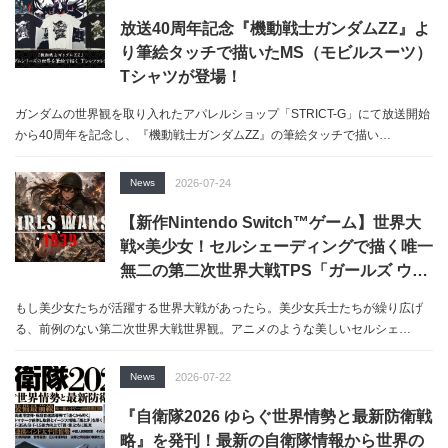
放送40周年記念『機動戦士ガンダムZZ』よ
り筆絵タッチで描いたMS（モビルスーツ）
Tシャツが登場！
ガンダムの世界観を取り入れたアパレルショップ「STRICT-G」にて放送開始
から40周年を記念し、『機動戦士ガンダムZZ』の筆絵タッチで描い…
News
2026-07-24
【新作Nintendo Switch™ゲーム】世界大
戦×美少女！セルシェーディングで描く唯一
無二の第二次世界大戦TPS「ガールズ ウォ
ーズ 1939」配信開始！
もし美少女たちが活躍する世界大戦があったら。美少女兵士たちが繰り広げ
る、前例のない第二次世界大戦世界観。アニメのような美しいセルシェ…
News
2026-07-22
『自衛隊2026 ゆらぐ世界情勢と最新防衛戦
略』を発刊！最新の自衛隊情報から世界の