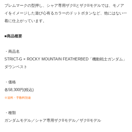
ブレムマークの型押し、シャア専用ザクIIとザクIIモデルでは、モノア
イをイメージした遊び心有るカラーのドットボタンなど、他にはない一
着に仕上がっています。
■商品概要
・商品名
STRICT-G × ROCKY MOUNTAIN FEATHERBED「機動戦士ガンダム」
ダウンベスト
・価格
各58,300円(税込)
※送料・手数料別途
・種類
ガンダムモデル／シャア専用ザクIIモデル／ザクIIモデル