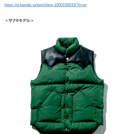
https://p-bandai.jp/item/item-1000150533/?rt=pr
＜ザクIIモデル＞