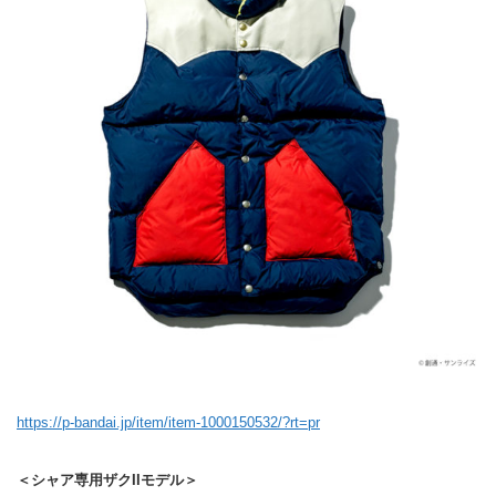
https://p-bandai.jp/item/item-1000150532/?rt=pr
＜シャア専用ザクIIモデル＞