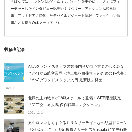
さばなびは、サバイバルゲーム（サバゲー）を中心に、「人」にフィ
ーチャーしたインタビュー記事やミリタリー・アクション系映画情
報、アウトドアに特化したモバイルガジェット情報、ファッション情
報などを扱うWebメディアです。
投稿者記事
ANAグランドスタッフの業務内容や航空業界のしくみな
どが分かる航空業界・地上職を目指す人のための必携書！
「ANAグランドスタッフ入門 最新版」発売
2021-12-21
世界の主力戦車が1/43スケールで登場！WEB限定販売
『第二次世界大戦 傑作戦車コレクション』
2021-12-14
男のロマンをくすぐるミリタリーライクなヘリ型ドローン
『GHOST-EYE』を応援購入サービスMakuakeにて先行販