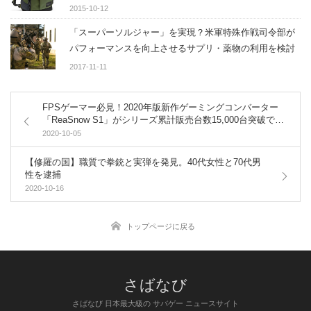
2015-10-12
「スーパーソルジャー」を実現？米軍特殊作戦司令部が
パフォーマンスを向上させるサプリ・薬物の利用を検討
2017-11-11
FPSゲーマー必見！2020年版新作ゲーミングコンバーター
「ReaSnow S1」がシリーズ累計販売台数15,000台突破で話
題に！
2020-10-05
【修羅の国】職質で拳銃と実弾を発見。40代女性と70代男
性を逮捕
2020-10-16
トップページに戻る
さばなび 日本最大級の サバゲー ニュースサイト