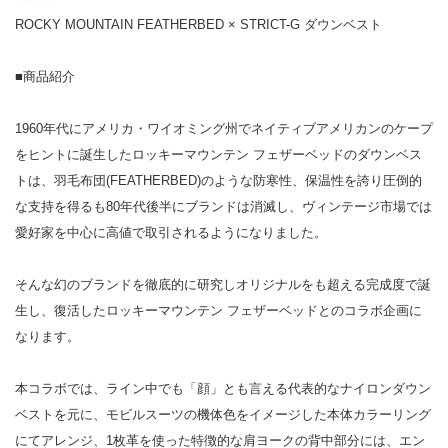
ROCKY MOUNTAIN FEATHERBED × STRICT-G ダウンベスト
■商品紹介
1960年代にアメリカ・ワイオミング州でネイティブアメリカンのケープ
をヒントに誕生したロッキーマウンテン フェザーベッドのダウンベス
トは、羽毛布団(FEATHERBED)のような防寒性、保温性を誇り圧倒的
な支持を得るも80年代後半にブランドは消滅し、ヴィンテージ市場では
愛好家を中心に高値で取引されるようになりました。
そんな幻のブランドを徹底的に研究しオリジナルをも超える完成度で誕
生し、復活したロッキーマウンテン フェザーベッドとのコラボ企画に
なります。
本コラボでは、ライン中でも「顔」とも言える代表的なナイロンダウン
ベストを元に、モビルスーツの機体色をイメージした本体カラーリング
にてアレンジ、1枚革を使った特徴的な肩ヨークの背中部分には、エン