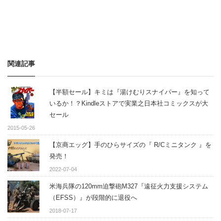
関連記事
【半額セール】キミは『湯けむりスナイパー』を知って
いるか！？Kindleストアで実業之日本社コミックスが大
セール
2015-05-26
【京商エッグ】手のひらサイズの『 R/Cミニタンク 』を
発売！
2022-07-04
米海兵隊の120mm迫撃砲M327『遠征火力支援システム
（EFSS）』が段階的に退役へ
2018-07-17