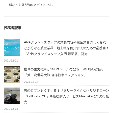
報などを扱うWebメディアです。
投稿者記事
ANAグランドスタッフの業務内容や航空業界のしくみな
どが分かる航空業界・地上職を目指す人のための必携書！
「ANAグランドスタッフ入門 最新版」発売
2021-12-21
世界の主力戦車が1/43スケールで登場！WEB限定販売
『第二次世界大戦 傑作戦車コレクション』
2021-12-14
男のロマンをくすぐるミリタリーライクなヘリ型ドローン
『GHOST-EYE』を応援購入サービスMakuakeにて先行販
売
2021-12-13