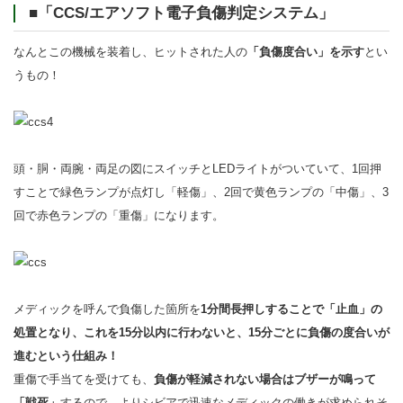
■「CCS/エアソフト電子負傷判定システム」
なんとこの機械を装着し、ヒットされた人の
「負傷度合い」を示す
とい
うもの！
頭・胴・両腕・両足の図にスイッチとLEDライトがついていて、1回押
すことで緑色ランプが点灯し「軽傷」、2回で黄色ランプの「中傷」、3
回で赤色ランプの「重傷」になります。
メディックを呼んで負傷した箇所を
1分間長押しすることで「止血」の
処置となり、これを15分以内に行わないと、15分ごとに負傷の度合いが
進むという仕組み！
重傷で手当てを受けても、
負傷が軽減されない場合はブザーが鳴って
「戦死」
するので、よりシビアで迅速なメディックの働きが求められそ