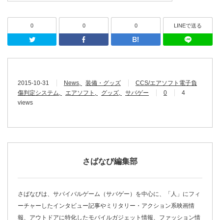
0
0
0
LINEで送る
Twitter
Facebook
はてなブッ
2015-10-31
News
装備・グッズ
CCS/エアソフト電子負
傷判定システム
エアソフト
グッズ
サバゲー
0
4
views
さばなび編集部
さばなびは、サバイバルゲーム（サバゲー）を中心に、「人」にフィ
ーチャーしたインタビュー記事やミリタリー・アクション系映画情
報、アウトドアに特化したモバイルガジェット情報、ファッション情