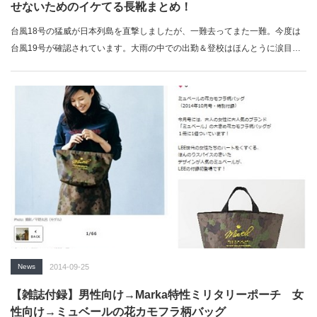
せないためのイケてる長靴まとめ！
台風18号の猛威が日本列島を直撃しましたが、一難去ってまた一難。今度は
台風19号が確認されています。大雨の中での出勤＆登校はほんとうに涙目。
…
News
2014-09-25
【雑誌付録】男性向け→Marka特性ミリタリーポーチ 女
性向け→ミュベールの花カモフラ柄バッグ