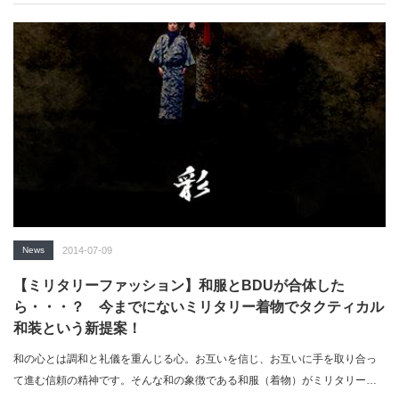
News
2014-07-09
【ミリタリーファッション】和服とBDUが合体した
ら・・・？ 今までにないミリタリー着物でタクティカル
和装という新提案！
和の心とは調和と礼儀を重んじる心。お互いを信じ、お互いに手を取り合っ
て進む信頼の精神です。そんな和の象徴である和服（着物）がミリタリーな