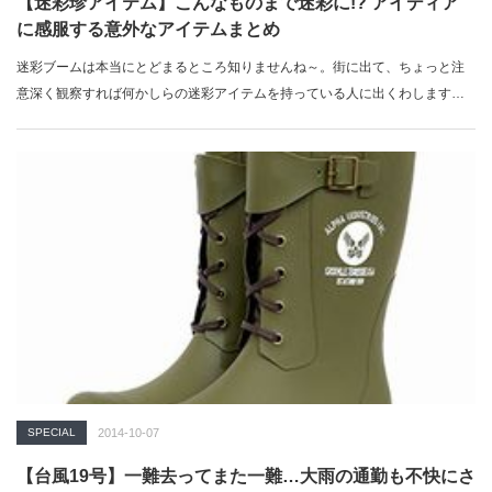
【迷彩珍アイテム】こんなものまで迷彩に!? アイディア
に感服する意外なアイテムまとめ
迷彩ブームは本当にとどまるところ知りませんね～。街に出て、ちょっと注
意深く観察すれば何かしらの迷彩アイテムを持っている人に出くわします。
今回は…
SPECIAL
2014-10-07
【台風19号】一難去ってまた一難…大雨の通勤も不快にさ