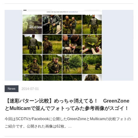
B…
News
2014-07-01
【迷彩パターン比較】めっちゃ消えてる！ GreenZone
とMulticamで並んでフォトってみた参考画像がスゴイ！
今回はSCDTVがFacebookに公開したGreenZoneとMulticamの比較フォトの
ご紹介です。公開された画像は62枚。…