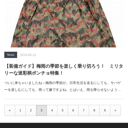
News
2014-06-12
【装備ガイド】梅雨の季節を楽しく乗り切ろう！ ミリタ
リーな迷彩柄ポンチョ特集！
ついに来ちゃいましたね～梅雨の季節が。日常生活を送るにしても、サバゲ
ーを楽しむにしても、雨って嫌ですよね。とはいえ、雨を降らせないように
す…
«
1
2
3
4
5
6
7
8
9
»