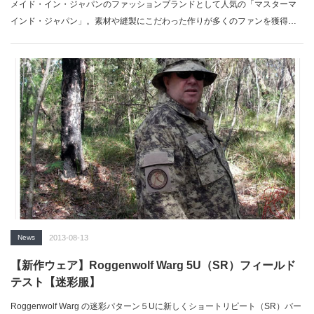
メイド・イン・ジャパンのファッションブランドとして人気の「マスターマ
インド・ジャパン」。素材や縫製にこだわった作りが多くのファンを獲得し
ていま…
News
2013-08-13
【新作ウェア】Roggenwolf Warg 5U（SR）フィールド
テスト【迷彩服】
Roggenwolf Warg の迷彩パターン５Uに新しくショートリピート（SR）バー