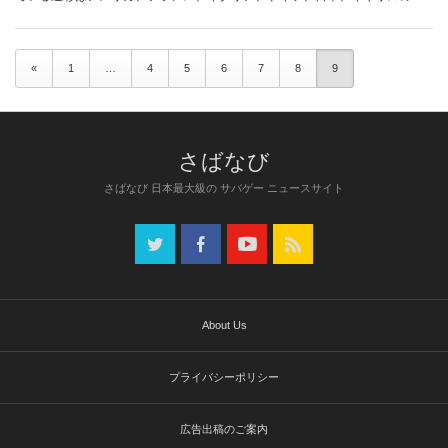
国。…
«
1
…
4
5
6
7
8
9
さばなび 日本最大級の サバゲー ニュースサイト
About Us
プライバシーポリシー
広告出稿のご案内