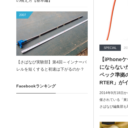
の構え方【基本編】
2007
SPECIAL
20
【iPhon
【さばなび実験部】第4回～インナーバ
にならない
レルを短くすると初速は下がるのか？
ペック準拠の
RTER」が
Facebookランキング
2014年9月18
催されている「東京
さばなび編集部も