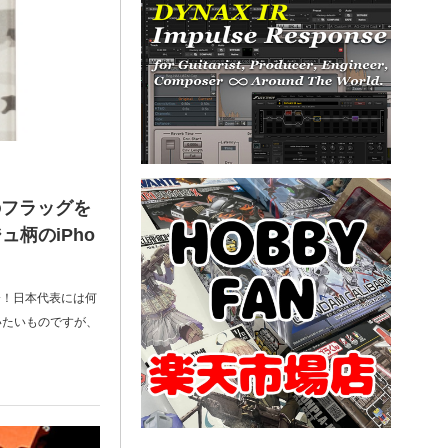
のフラッグを
柄のiPho
】
会！日本代表には何
いたいものですが、