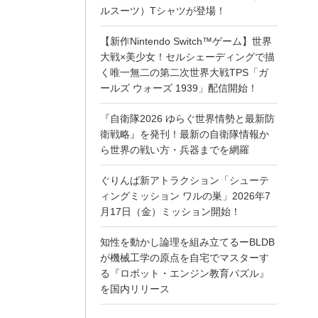
ルスーツ）Tシャツが登場！
【新作Nintendo Switch™ゲーム】世界
大戦×美少女！セルシェーディングで描
く唯一無二の第二次世界大戦TPS「ガ
ールズ ウォーズ 1939」配信開始！
『自衛隊2026 ゆらぐ世界情勢と最新防
衛戦略』を発刊！最新の自衛隊情報か
ら世界の戦い方・兵器までを網羅
ぐりんぱ新アトラクション「シューテ
ィングミッション ワルの巣」2026年7
月17日（金）ミッション開始！
知性を動かし論理を組み立てるーBLDB
が機械工学の原点を自宅でマスターす
る『ロボット・エンジン教育パズル』
を国内リリース