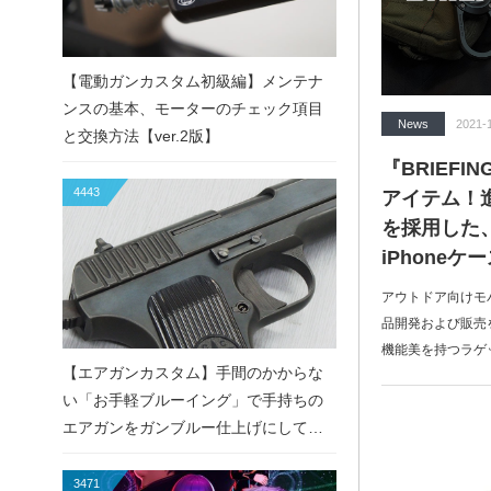
【電動ガンカスタム初級編】メンテナ
ンスの基本、モーターのチェック項目
News
2021-
と交換方法【ver.2版】
『BRIEFI
4443
アイテム！
を採用した、Sho
iPhone
アウトドア向けモ
品開発および販売
機能美を持つラゲ
【エアガンカスタム】手間のかからな
い「お手軽ブルーイング」で手持ちの
エアガンをガンブルー仕上げにしてみ
た！
3471