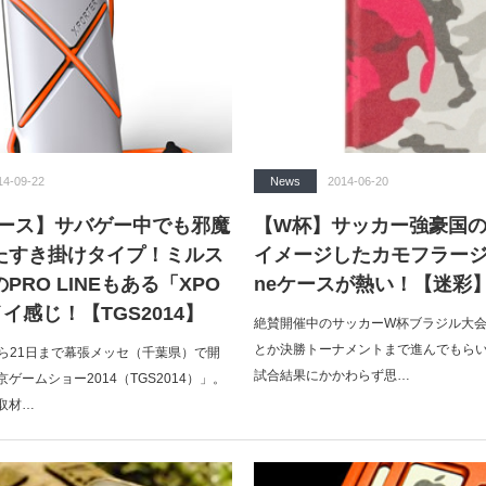
14-09-22
News
2014-06-20
eケース】サバゲー中でも邪魔
【W杯】サッカー強豪国
たすき掛けタイプ！ミルス
イメージしたカモフラージュ
PRO LINEもある「XPO
neケースが熱い！【迷彩
イイ感じ！【TGS2014】
絶賛開催中のサッカーW杯ブラジル大
とか決勝トーナメントまで進んでもら
日から21日まで幕張メッセ（千葉県）で開
試合結果にかかわらず思…
ゲームショー2014（TGS2014）」。
取材…