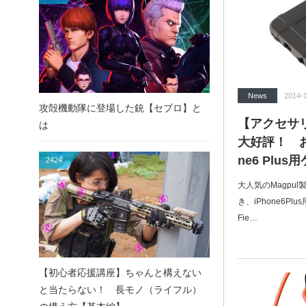
News
2014-
攻殻機動隊に登場した銃【セブロ】と
【アクセサ
は
大好評！ お
ne6 Pl
2424
大人気のMagpul製
き、iPhone6P
Fie…
【初心者応援講座】ちゃんと構えない
と当たらない！ 長モノ（ライフル）