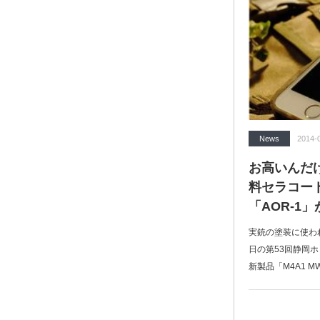
News
2014-
お高いんだ
料セラコート
「AOR-1
実銃の塗装に使わ
日の第53回静岡
新製品「M4A1 