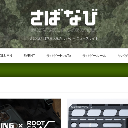
さばなび 日本最大級の サバゲー ニュースサイト
OLUMN
EVENT
サバゲーHowTo
サバゲールール
サバゲ