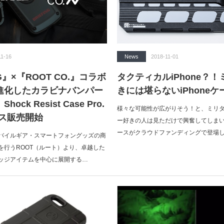
11-16
News
2018-11-01
NG』×『ROOT CO.』コラボ
タクティカルiPhone？
進化したカラビナバンパー
きには堪らないiPhone
ck Resist Case Pro.
様々な可能性が広がりそう！と、ミリ
ケース販売開始
ー好きの人は見ただけで興奮してしまいそ
ースがクラウドファンディングで登場
バイルギア・スマートフォングッズの商
を行うROOT（ルート）より、卓越した
ッジアイテムを中心に展開する…