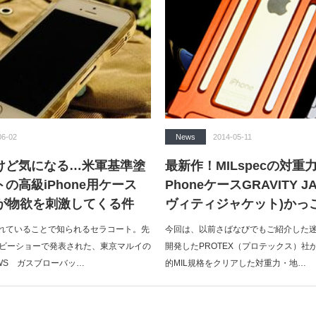
06-02
News
2014-05-11
けど気になる…米軍基準塗
最新作！MILspecの対重
の高級iPhone用ケース
PhoneケースGRAVITY J
」が物欲を刺激してくる件
ヴィティジャケット)かっ
れていることで知られるセラコート。先
今回は、以前さばなびでもご紹介した
ホビーショーで発表された、東京マルイの
開発したPROTEX（プロテックス）社
MWS ガスブローバッ…
的MIL規格をクリアした対重力・地…