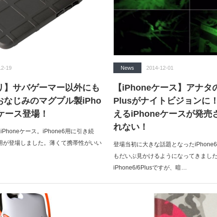
12-19
News
2014-12-01
リ】サバゲーマー以外にも
【iPhoneケース】アナタのi
なじみのマグプル製iPho
Plusがナイトビジョンに
us用ケース登場！
えるiPhoneケースが発
れない！
iPhoneケース。iPhone6用に引き続
lus用が登場しました。薄くて携帯性がいい
登場当初に大きな話題となったiPhone6/
もだいぶ見かけるようになってきまし
iPhone6/6Plusですが、暗…