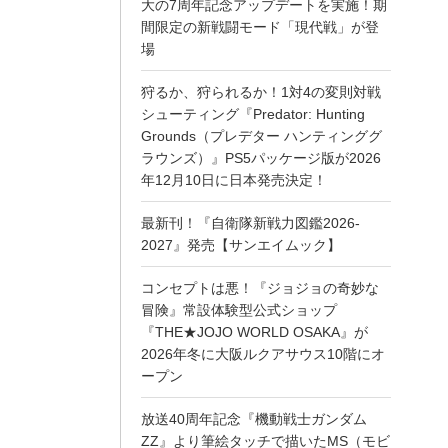
大の7周年記念アップデートを実施！期
間限定の新戦闘モード「現代戦」が登
場
狩るか、狩られるか！1対4の変則対戦
シューティング『Predator: Hunting
Grounds（プレデター ハンティンググ
ラウンズ）』PS5パッケージ版が2026
年12月10日に日本発売決定！
最新刊！『自衛隊新戦力図鑑2026-
2027』発売【サンエイムック】
コンセプトは悪！『ジョジョの奇妙な
冒険』常設体験型公式ショップ
『THE★JOJO WORLD OSAKA』が
2026年冬に大阪ルクアサウス10階にオ
ープン
放送40周年記念『機動戦士ガンダム
ZZ』より筆絵タッチで描いたMS（モビ