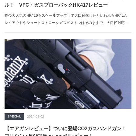
ル！ VFC・ガスブローバックHK417レビュー
昨今大人気のHK416をスケールアップして大口径化したといわれるHK417。
レイアウトやショートストロークガスピストンはそのままで、大口径対応で
拡大・…
SPECIAL
2014-08-02
【エアガンレビュー】ついに登場CO2ガスハンドガン！
マルシン・EXB2 Five-seveNレビュー！