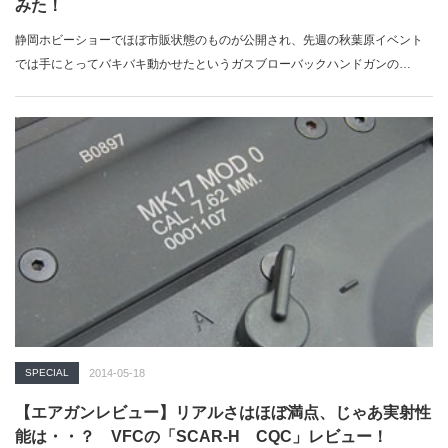
みた！
静岡ホビーショーでほぼ市販状態のものが公開され、先週の秋葉原イベント
では手にとってバキバキ動かせたというガスブローバックハンドガンの
M&amp;P9。…
SPECIAL
2014-05-18
【エアガンレビュー】リアルさはほぼ満点、じゃあ実射性
能は・・？ VFCの「SCAR-H CQC」レビュー！