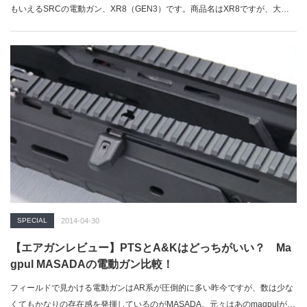
もいえるSRCの電動ガン、XR8（GEN3）です。商品名はXR8ですが、大人
の事情…
SPECIAL
2014-04-30
【エアガンレビュー】PTSとA&Kはどっちがいい？ Ma
gpul MASADAの電動ガン比較！
フィールドで見かける電動ガンはAR系が圧倒的に多い昨今ですが、数は少な
くてもかなりの存在感を発揮しているのがMASADA。元々はあのmagpulが…