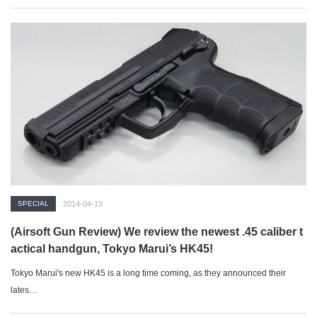
手…
SPECIAL
2014-04-19
(Airsoft Gun Review) We review the newest .45 caliber t
actical handgun, Tokyo Marui’s HK45!
Tokyo Marui's new HK45 is a long time coming, as they announced their
lates…