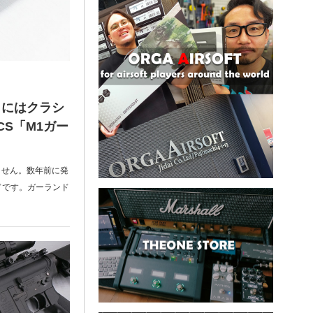
まにはクラシ
CS「M1ガー
ません。数年前に発
ドです。ガーランド