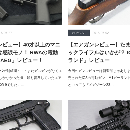
15-07-27
SPECIAL
2015-07-02
レビュー】40才以上のマニ
【エアガンレビュー】た
感涙モノ！ RWAの電動
ックライフルはいかが？ I
9 AEG」レビュー！
ランド」レビュー
サバゲ創成期・・・まだガスガンがなくエ
今回のガンレビューは新製品じゃあり
しかなかった頃、最も普及していたエア
売されたICSの電動ガン、M1ガーラン
G-9でした。…
といっても『メガゾーン23…