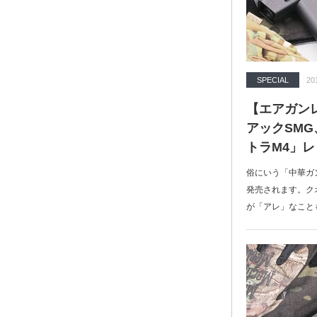
SPECIAL
20
【エアガン
アックSMG
トラM4」
俗にいう「中華ガ
発売されます。ク
が「アレ」なこと