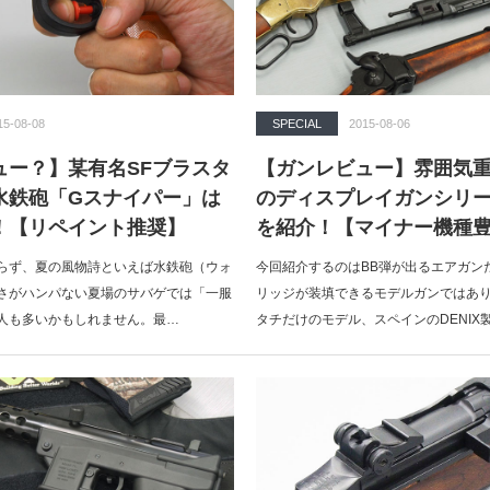
15-08-08
SPECIAL
2015-08-06
ュー？】某有名SFブラスタ
【ガンレビュー】雰囲気重視
水鉄砲「Gスナイパー」は
のディスプレイガンシリー
！【リペイント推奨】
を紹介！【マイナー機種
らず、夏の風物詩といえば水鉄砲（ウォ
今回紹介するのはBB弾が出るエアガン
さがハンパない夏場のサバゲでは「一服
リッジが装填できるモデルガンではあ
人も多いかもしれません。最…
タチだけのモデル、スペインのDENIX