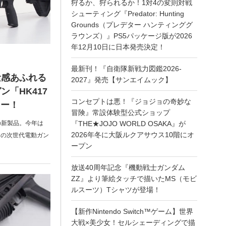
狩るか、狩られるか！1対4の変則対戦
シューティング『Predator: Hunting
Grounds（プレデター ハンティンググ
ラウンズ）』PS5パッケージ版が2026
年12月10日に日本発売決定！
最新刊！『自衛隊新戦力図鑑2026-
量感あふれる
2027』発売【サンエイムック】
「HK417
コンセプトは悪！『ジョジョの奇妙な
ュー！
冒険』常設体験型公式ショップ
の新製品。今年は
『THE★JOJO WORLD OSAKA』が
2026年冬に大阪ルクアサウス10階にオ
7」の次世代電動ガン
ープン
放送40周年記念『機動戦士ガンダム
ZZ』より筆絵タッチで描いたMS（モビ
ルスーツ）Tシャツが登場！
【新作Nintendo Switch™ゲーム】世界
大戦×美少女！セルシェーディングで描