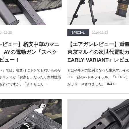
14-12-28
SPECIAL
2014-12-23
レビュー】格安中華のマニ
【エアガンレビュー】重
、AYの電動ガン「スペク
東京マルイの次世代電動ガン
レビュー！
EARLY VARIANT」レビ
ン」では、極まれにトンでもないものが
もはや年末の恒例となった東京マルイ
オリティが「お察し」だったり実射性能
308口径のバトルライフル、「HK41
も多いですが、「よくもこん…
がリリースされました。HK41…