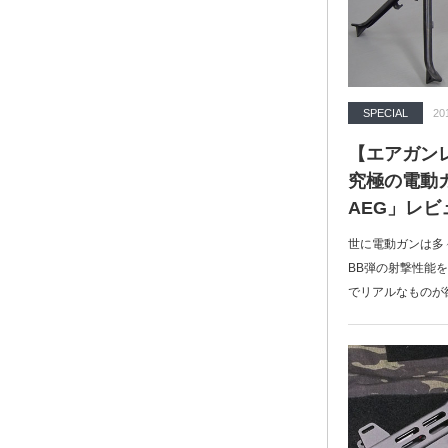
SPECIAL
20
【エアガン
究極の電動ガ
AEG」レビ
世に電動ガンは多
BB弾の射撃性能
でリアルなものが