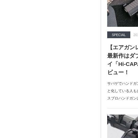
SPECIAL
20
【エアガン
最新作はダブ
イ「Hi-CA
ビュー！
サバゲでハンドガ
と化している人も
スブロハンドガン