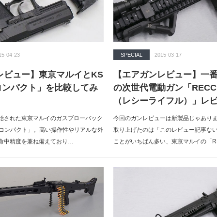
15-04-23
SPECIAL
2015-03-17
レビュー】東京マルイとKS
【エアガンレビュー】一
Pコンパクト」を比較してみ
の次世代電動ガン「RECCE 
（レシーライフル）」レ
始された東京マルイのガスブローバック
今回のガンレビューは新製品じゃあり
Pコンパクト」。高い操作性やリアルな外
取り上げたのは「このレビュー記事な
命中精度を兼ね備えており…
ことがいちばん多い、東京マルイの「R