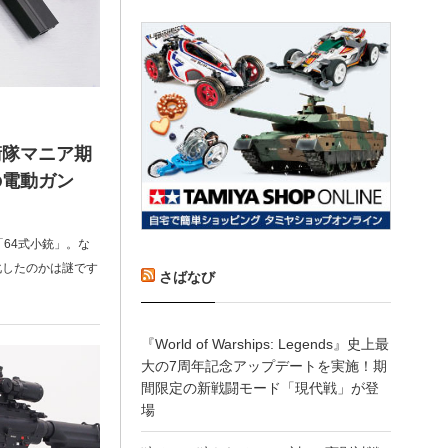
衛隊マニア期
の電動ガン
「64式小銃」。な
化したのかは謎です
さばなび
『World of Warships: Legends』史上最
大の7周年記念アップデートを実施！期
間限定の新戦闘モード「現代戦」が登
場