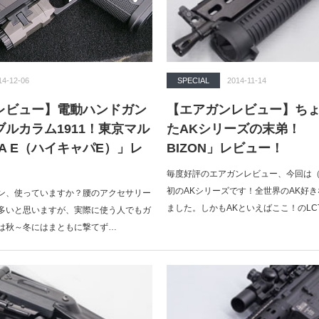
14-12-06
SPECIAL
2014-11-14
レビュー】電動ハンドガン
【エアガンレビュー】ち
ルカラム1911！東京マル
たAKシリーズの末弟！ 「L
PA E（ハイキャパE）」レ
BIZON」レビュー！
毎度好評のエアガンレビュー、今回は
初のAKシリーズです！全世界のAK好
ン、使っていますか？腰のアクセサリー
ました。しかもAKといえばここ！のLC
多いと思いますが、実際に使う人でもガ
は秋～冬にはまともに撃てず…