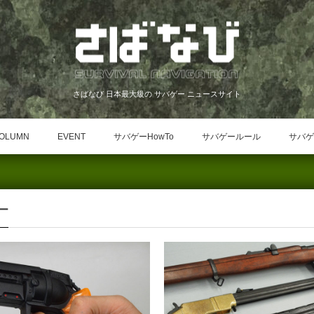
さばなび 日本最大級の サバゲー ニュースサイト
OLUMN
EVENT
サバゲーHowTo
サバゲールール
サバゲ
ー