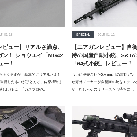
15-01-18
SPECIAL
2015-01-12
レビュー】リアルさ満点、
【エアガンレビュー】自
ン！ ショウエイ「MG42
待の国産自動小銃、S&T
ュー！
「64式小銃」レビュー！
々ありますが、基本的にリアルさより
ついに発売されたS&amp;Tの電動ガン
を重視したものがほとんど。内部構造ま
ぜ海外メーカーが自衛隊の銃をモデル
欲しければ、「ガスブロや…
が、むしろそのリリースを心待ちに…