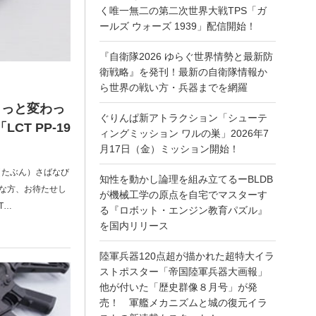
く唯一無二の第二次世界大戦TPS「ガ
ールズ ウォーズ 1939」配信開始！
『自衛隊2026 ゆらぐ世界情勢と最新防
衛戦略』を発刊！最新の自衛隊情報か
ら世界の戦い方・兵器までを網羅
ょっと変わっ
ぐりんぱ新アトラクション「シューテ
CT PP-19
ィングミッション ワルの巣」2026年7
月17日（金）ミッション開始！
（たぶん）さばなび
知性を動かし論理を組み立てるーBLDB
きな方、お待たせし
が機械工学の原点を自宅でマスターす
T…
る『ロボット・エンジン教育パズル』
を国内リリース
陸軍兵器120点超が描かれた超特大イラ
ストポスター「帝国陸軍兵器大画報」
他が付いた「歴史群像８月号」が発
売！ 軍艦メカニズムと城の復元イラ