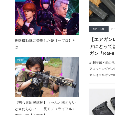
SPECIAL
20
【エアガン
攻殻機動隊に登場した銃【セブロ】と
アにとっては
は
ガン「KG-
2431
約30年ほど前の
アコッキングガン
ガンはマルゼンのK
【初心者応援講座】ちゃんと構えない
と当たらない！ 長モノ（ライフル）