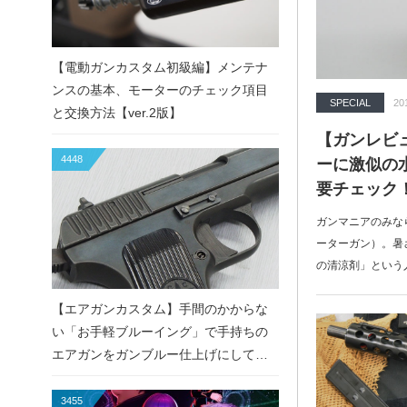
【電動ガンカスタム初級編】メンテナ
ンスの基本、モーターのチェック項目
SPECIAL
20
と交換方法【ver.2版】
【ガンレビ
4448
ーに激似の
要チェック
ガンマニアのみな
ーターガン）。暑
の清涼剤」という
【エアガンカスタム】手間のかからな
い「お手軽ブルーイング」で手持ちの
エアガンをガンブルー仕上げにしてみ
た！
3455