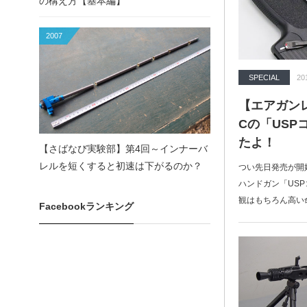
の構え方【基本編】
2007
SPECIAL
20
【エアガン
Cの「US
たよ！
【さばなび実験部】第4回～インナーバ
レルを短くすると初速は下がるのか？
つい先日発売が開
ハンドガン「US
観はもちろん高い
Facebookランキング