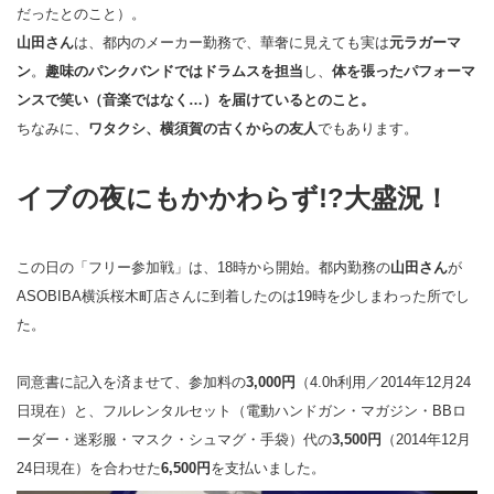
だったとのこと）。
山田さん
は、都内のメーカー勤務で、華奢に見えても実は
元ラガーマ
ン
。
趣味のパンクバンドではドラムスを担当
し、
体を張ったパフォーマ
ンスで笑い（音楽ではなく…）を届けているとのこと。
ちなみに、
ワタクシ、横須賀の古くからの友人
でもあります。
イブの夜にもかかわらず!?大盛況！
この日の「フリー参加戦」は、18時から開始。都内勤務の
山田さん
が
ASOBIBA横浜桜木町店さんに到着したのは19時を少しまわった所でし
た。
同意書に記入を済ませて、参加料の
3,000円
（4.0h利用／2014年12月24
日現在）と、フルレンタルセット（電動ハンドガン・マガジン・BBロ
ーダー・迷彩服・マスク・シュマグ・手袋）代の
3,500円
（2014年12月
24日現在）を合わせた
6,500円
を支払いました。