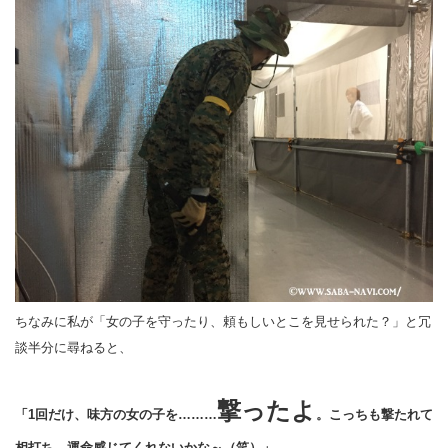
ちなみに私が「女の子を守ったり、頼もしいとこを見せられた？」と冗
談半分に尋ねると、
撃ったよ
「1回だけ、味方の女の子を………
。こっちも撃たれて
相打ち。運命感じてくれないかな～（笑）」