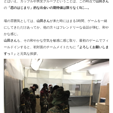
とはいえ、カップルや男女グループということは、この時点で
山田さん
の
「恋のはじまり」的な出会いの期待値は限りなく0に…。
場の雰囲気としては、
山田さん
が来た時にはまる1時間、ゲームを一緒
にしてきただけあってか、他の方々はフレンドリーな会話が弾む、和や
かな感じ。
山田さん
も、その和やかな空気を敏感に感じ取り、最初のゲームでフィ
ールドインすると、初対面のチームメイトたちに
「よろしくお願いしま
すっ！」
と元気な挨拶。