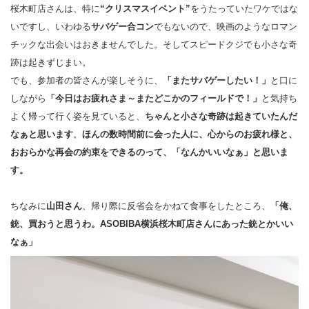
桜木町店さんは、特に
“クリスマスイベント”
をうたっていたワケではな
いですし、いわゆる
サバゲー合コン
でもないので、映画のようなロマン
チックな出会いはおきませんでした。そしてスピードクジでも小さな奇
跡は起きずじまい。
でも、参加者の皆さんが楽しそうに、
「またサバゲーしたい！」
と口に
しながら
「今日はお疲れさま～またどこかのフィールドで！」
と気持ち
よく帰って行く姿を見ていると、
ちゃんと小さな奇跡は起きていたんだ
なぁと思います
。
ほんの数時間前に会った人に、心からのお疲れ様と、
おおらかな再会の約束をできるのって、「なんかいいなぁ」と思いま
す。
ちなみに
山田さん
、帰り際に反省会をかねて食事をしたところ、
「俺、
銃、買おうと思うわ。ASOBIBA横浜桜木町店さんにあった銃とかいい
なぁ」