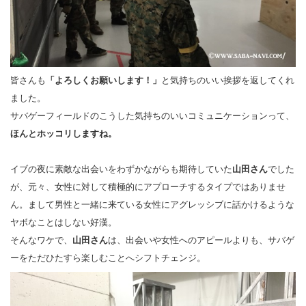
皆さんも
「よろしくお願いします！」
と気持ちのいい挨拶を返してくれ
ました。
サバゲーフィールドのこうした気持ちのいいコミュニケーションって、
ほんとホッコリしますね。
イブの夜に素敵な出会いをわずかながらも期待していた
山田さん
でした
が、元々、女性に対して積極的にアプローチするタイプではありませ
ん。まして男性と一緒に来ている女性にアグレッシブに話かけるような
ヤボなことはしない好漢。
そんなワケで、
山田さん
は、出会いや女性へのアピールよりも、サバゲ
ーをただひたすら楽しむことへシフトチェンジ。