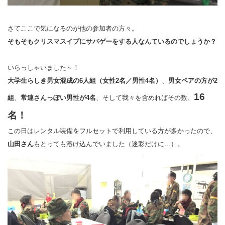
さてここで気になるのが他の参加者の方々。
そもそもクリスマスイブにサバゲーをする人なんているのでしょうか？
いらっしゃいました～！
大学生らしき男女混成の6人組（女性2名／男性4名）
、
男女ペアの方が2
16
組
、
常連さんっぽい男性が4名
、そして我々を含めればその数、
名！
この日はレンタル装備をフルセットで利用している方が多かったので、
山田さん
もとっても溶け込んでいました（迷彩だけに…）。