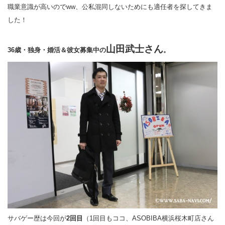
職業意識が高いのでww、公私混同しないためにも適任者を探してきま
した！
山田武士さん
36歳・独身・婚活＆彼女募集中の
。
サバゲー歴は今回が
2回目
（1回目もココ、ASOBIBA横浜桜木町店さん