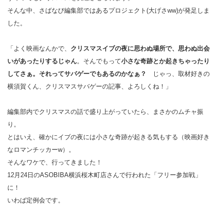
そんな中、さばなび編集部ではあるプロジェクト(大げさww)が発足しま
した。
「よく映画なんかで、
クリスマスイブの夜に思わぬ場所で、思わぬ出会
いがあったりするじゃん
。そんでもって
小さな奇跡とか起きちゃったり
してさぁ。それってサバゲーでもあるのかなぁ？
じゃっ、取材好きの
横須賀くん、クリスマスサバゲーの記事、よろしくね！」
編集部内でクリスマスの話で盛り上がっていたら、まさかのムチャ振
り。
とはいえ、確かにイブの夜には小さな奇跡が起きる気もする（映画好き
なロマンチッカーw）。
そんなワケで、行ってきました！
12月24日のASOBIBA横浜桜木町店さんで行われた「フリー参加戦」
に！
いわば定例会です。