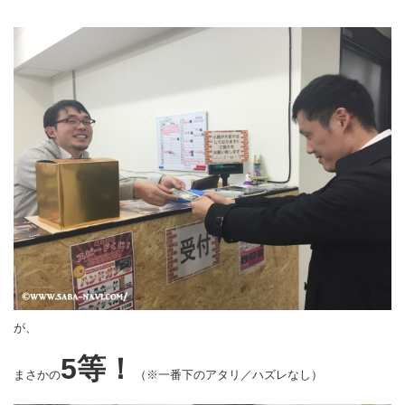
が、
5等！
まさかの
（※一番下のアタリ／ハズレなし）