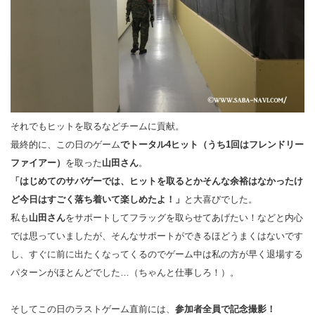
それでもヒットを取るなどチームに貢献。
最終的に、この日のゲーム
でトータル4ヒット（うち1回はフレンドリー
ファイアー）
を取った
山田さん
。
「はじめてのサバゲーでは、ヒットを取るとかそんな余裕はなかったけ
ど今日はすごく落ち着いて楽しめたよ！」
と大喜びでした。
私も
山田さん
をサポートしてフラッグを取らせてあげたい！などと内心
では思っていましたが、そんなサポートができるほどうまくはないです
し、すぐに前に出たくなってくるのでゲーム中は私の方が早く退場する
パターンがほとんどでした…（ちゃんと仕事しろ！）。
そしてこの日のラストゲーム直前には、
参加者全員で記念撮影！