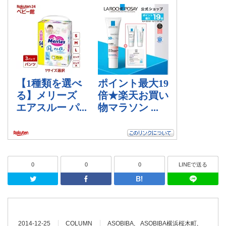
0
0
0
LINEで送る
Twitter
Facebook
はてなブッ
2014-12-25
COLUMN
ASOBIBA
ASOBIBA横浜桜木町