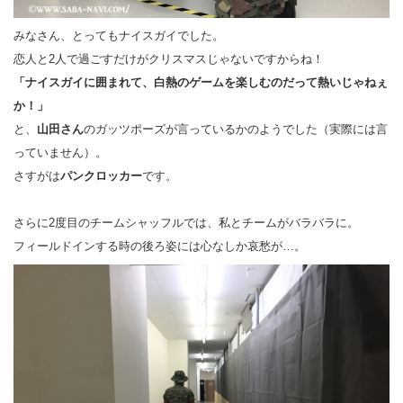
みなさん、とってもナイスガイでした。
恋人と2人で過ごすだけがクリスマスじゃないですからね！
「ナイスガイに囲まれて、白熱のゲームを楽しむのだって熱いじゃねぇ
か！」
と、
山田さん
のガッツポーズが言っているかのようでした（実際には言
っていません）。
さすがは
パンクロッカー
です。
さらに2度目のチームシャッフルでは、私とチームがバラバラに。
フィールドインする時の後ろ姿には心なしか哀愁が…。