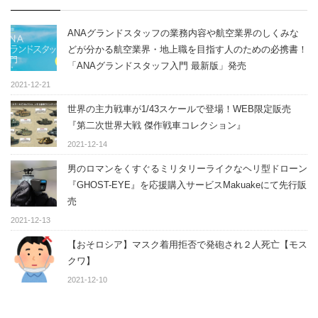
ANAグランドスタッフの業務内容や航空業界のしくみな
どが分かる航空業界・地上職を目指す人のための必携書！
「ANAグランドスタッフ入門 最新版」発売
2021-12-21
世界の主力戦車が1/43スケールで登場！WEB限定販売
『第二次世界大戦 傑作戦車コレクション』
2021-12-14
男のロマンをくすぐるミリタリーライクなヘリ型ドローン
『GHOST-EYE』を応援購入サービスMakuakeにて先行販
売
2021-12-13
【おそロシア】マスク着用拒否で発砲され２人死亡【モス
クワ】
2021-12-10