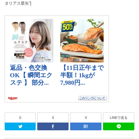
タリアス星矢”]
0
0
0
LINEで送る
Twitter
Facebook
はてなブッ