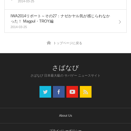
2014-03-25
IWA2014リポート～その27：ナゼかヤル気が感じられなか
った！ Magpul・TROY編
2014-03-25
トップページに戻る
さばなび 日本最大級の サバゲー ニュースサイト
About Us
プライバシーポリシー