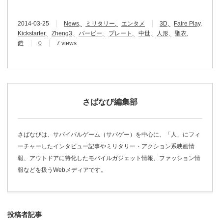
2014-03-25
News
ミリタリー
エンタメ
3D
Faire Play
Kickstarter
Zheng3
バービー
プレート
中世
人形
聖衣
鎧
0
7 views
さばなび編集部
さばなびは、サバイバルゲーム（サバゲー）を中心に、「人」にフィ
ーチャーしたインタビュー記事やミリタリー・アクション系映画情
報、アウトドアに特化したモバイルガジェット情報、ファッション情
報などを扱うWebメディアです。
投稿者記事