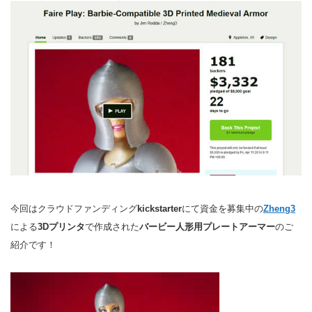
今回はクラウドファンディング
kickstarter
にて資金を募集中の
Zheng3
による
3Dプリンタ
で作成された
バービー人形用プレートアーマー
のご
紹介です！