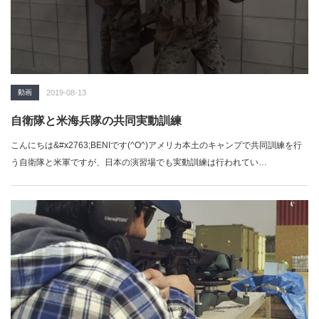
動画
2019-08-13
自衛隊と米海兵隊の共同実動訓練
こんにちは&#x2763;BENIです(^O^)アメリカ本土のキャンプで共同訓練を行
う自衛隊と米軍ですが、日本の演習場でも実動訓練は行われてい…