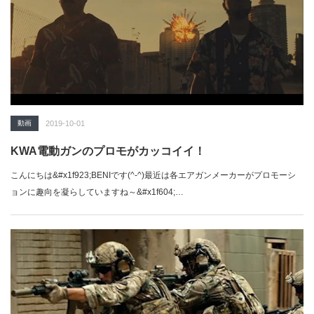
動画
2019-10-01
KWA電動ガンのプロモがカッコイイ！
こんにちは&#x1f923;BENIです(^-^)最近は各エアガンメーカーがプロモーシ
ョンに趣向を凝らしていますね～&#x1f604;…