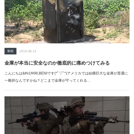
動画
2019-08-14
金庫が本当に安全なのか徹底的に痛めつけてみる
こんにちは&#x1f496;BENIです(*ﾟ▽ﾟ*)アメリカでは結構巨大な金庫が普通に
一般的なんですかね？どこまで金庫が守ってくれる…