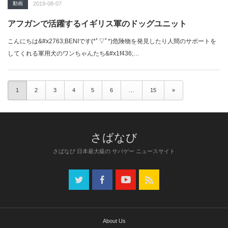
動画
2019-08-07
アフガンで活躍するイギリス軍のドッグユニット
こんにちは&#x2763;BENIです(*ﾟ▽ﾟ*)危険物を発見したり人間のサポートを
してくれる軍用犬のワンちゃんたち&#x1f436;…
1
2
3
4
5
6
…
15
»
さばなび 日本最大級の サバゲー ニュースサイト
About Us