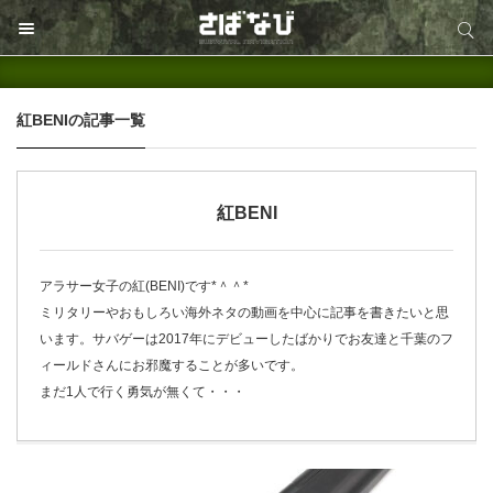
サイト内検索
サイト内検索
紅BENI
の記事一覧
紅BENI
アラサー女子の紅(BENI)です*＾＾*
ミリタリーやおもしろい海外ネタの動画を中心に記事を書きたいと思
います。サバゲーは2017年にデビューしたばかりでお友達と千葉のフ
ィールドさんにお邪魔することが多いです。
まだ1人で行く勇気が無くて・・・