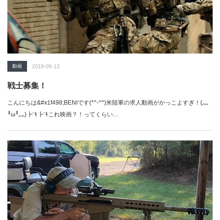
動画
2019-09-13
戦士募集！
こんにちは&#x1f498;BENIです(*^-^*)米陸軍の求人動画がかっこよすぎ！(灬
╹ω╹灬)┣¨ｷ┣¨ｷこれ映画？！ってくらい…