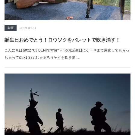
動画
2019-09-11
誕生日おめでとう！ロウソクをバレットで吹き消す！
こんにちは&#x2763;BENIですo(^▽^)oお誕生日にケーキまで用意してもらっ
ちゃって&#x1f382;じゃあろうそくを吹き消…