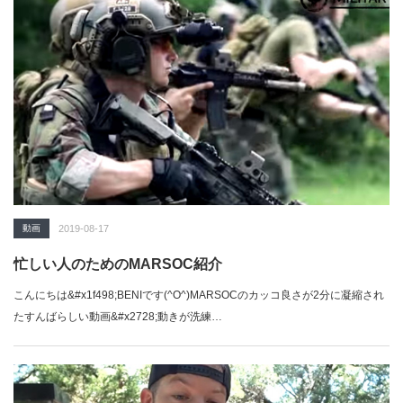
動画
2019-08-17
忙しい人のためのMARSOC紹介
こんにちは&#x1f498;BENIです(^O^)MARSOCのカッコ良さが2分に凝縮され
たすんばらしい動画&#x2728;動きが洗練…