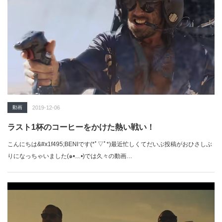
動画
2019-12-06
ラスト1杯のコーヒーをかけた熱い戦い！
こんにちは&#x1f495;BENIです(*ﾟ▽ﾟ*)最近忙しくてだいぶ投稿がおひさしぶ
りになっちゃいました(๑•﹏•)では久々の動画…