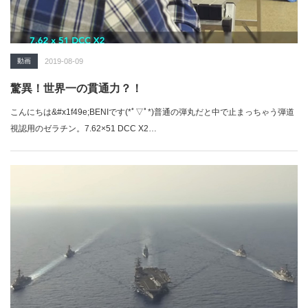
動画
2019-08-09
驚異！世界一の貫通力？！
こんにちは&#x1f49e;BENIです(*ﾟ▽ﾟ*)普通の弾丸だと中で止まっちゃう弾道
視認用のゼラチン。7.62×51 DCC X2…