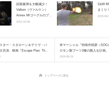
顔面被弾を大幅減少！
S&W 
Valken（ヴァルケン）
まくり
Annex MIゴーグルのプロ
2019-04-
モーションビデオ公開！
2013-10-06
スター・スタローン＆デイヴ・バ
米マーシャル『特殊作戦群（SOG
共演、映画『Escape Plan: The
ロモン製ブーツ2種の購入を計画。
rs』
で最も満足する製品」と高評価
8
2019-08-29
トップページに戻る