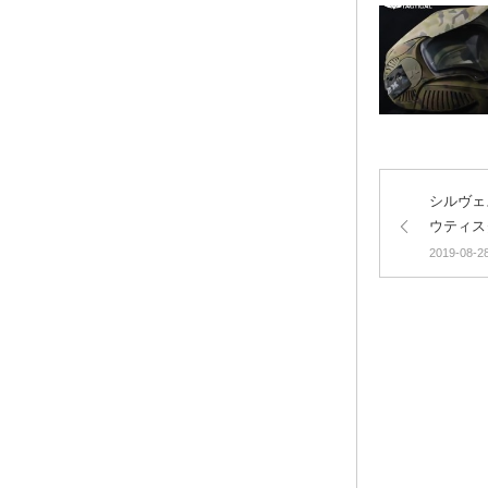
シルヴェ
ウティスタ
Extracto
2019-08-2