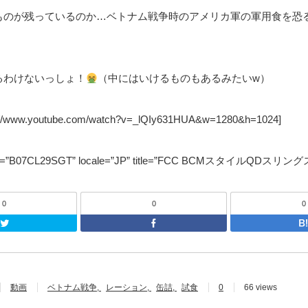
ものが残っているのか…ベトナム戦争時のアメリカ軍の軍用食を恐
るわけないっしょ！
（中にはいけるものもあるみたいw）
s://www.youtube.com/watch?v=_lQIy631HUA&w=1280&h=1024]
sin=”B07CL29SGT” locale=”JP” title=”FCC BCMスタイルQDスリ
0
0
0
Twitter
F
動画
ベトナム戦争
レーション
缶詰
試食
0
66 views