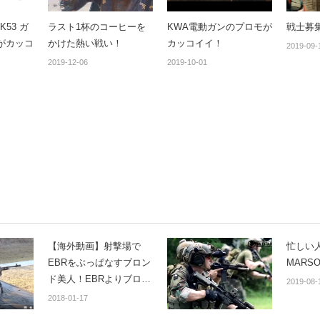
K53 ガ
ラスト1杯のコーヒーを
KWA電動ガンのプロモが
戦士募
がカッコ
かけた熱い戦い！
カッコイイ！
2019-09-
2019-12-06
2019-10-01
【海外動画】射撃場で
忙しい
EBRをぶっぱなすブロン
MARS
ド美人！EBRよりブロン
2019-08-
ドねーちゃんに目が行っ
2018-01-17
てしまうのは気のせい？