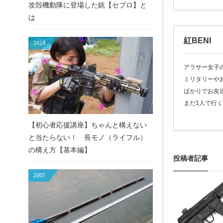
攻殻機動隊に登場した銃【セブロ】と
は
紅BENI
2424
アラサー女子の紅
ミリタリーや
ばかりでお友
まだ1人で行
【初心者応援講座】ちゃんと構えない
と当たらない！ 長モノ（ライフル）
の構え方【基本編】
投稿者記事
2007