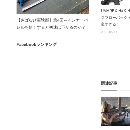
UMAREX H&K H
スブローバック 
【さばなび実験部】第4回～インナーバ
良すぎる！
レルを短くすると初速は下がるのか？
2021-05-17
Facebookランキング
関連記事