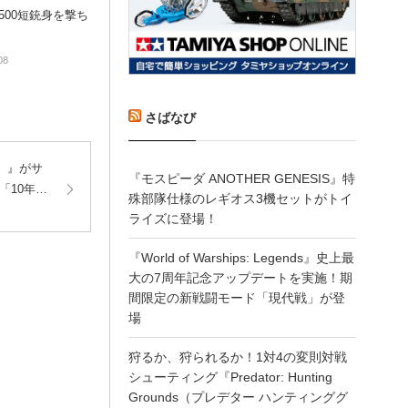
M500短銃身を撃ち
！
08
さばなび
）』がサ
『モスピーダ ANOTHER GENESIS』特
「10年間
殊部隊仕様のレギオス3機セットがトイ
ライズに登場！
『World of Warships: Legends』史上最
大の7周年記念アップデートを実施！期
間限定の新戦闘モード「現代戦」が登
場
狩るか、狩られるか！1対4の変則対戦
シューティング『Predator: Hunting
Grounds（プレデター ハンティンググ