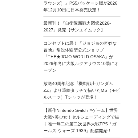
ラウンズ）』PS5パッケージ版が2026
年12月10日に日本発売決定！
最新刊！『自衛隊新戦力図鑑2026-
2027』発売【サンエイムック】
コンセプトは悪！『ジョジョの奇妙な
冒険』常設体験型公式ショップ
『THE★JOJO WORLD OSAKA』が
2026年冬に大阪ルクアサウス10階にオ
ープン
放送40周年記念『機動戦士ガンダム
ZZ』より筆絵タッチで描いたMS（モビ
ルスーツ）Tシャツが登場！
【新作Nintendo Switch™ゲーム】世界
大戦×美少女！セルシェーディングで描
く唯一無二の第二次世界大戦TPS「ガ
ールズ ウォーズ 1939」配信開始！