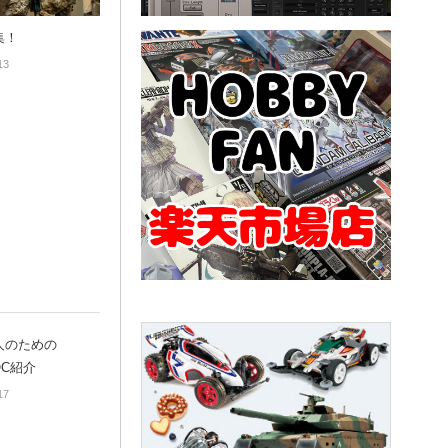
集！
13
人のための
OC紹介
17