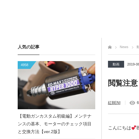
人気の記事
トップページ
News
動画
2019-0
4958
閲覧注意
紅BENI
6
【電動ガンカスタム初級編】メンテナ
ンスの基本、モーターのチェック項目
こんにちは
と交換方法【ver.2版】