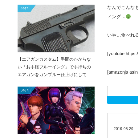
なんでこんな
4447
ィング…
いや…食べれ
[youtube http
【エアガンカスタム】手間のかからな
い「お手軽ブルーイング」で手持ちの
[amazonjs a
エアガンをガンブルー仕上げにしてみ
た！
3467
2019-08-29