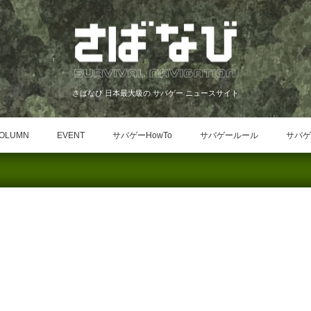
さばなび 日本最大級の サバゲー ニュースサイト
OLUMN
EVENT
サバゲーHowTo
サバゲールール
サバゲ