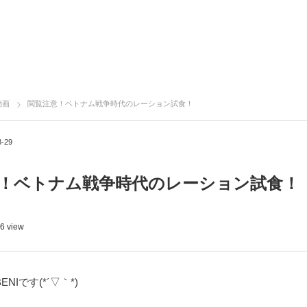
動画
閲覧注意！ベトナム戦争時代のレーション試食！
8-29
！ベトナム戦争時代のレーション試食！
6 view
BENIです(*´▽｀*)