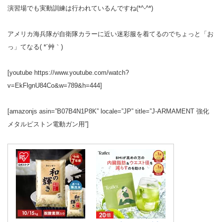
演習場でも実動訓練は行われているんですね(*^-^*)
アメリカ海兵隊が自衛隊カラーに近い迷彩服を着てるのでちょっと「お
っ」てなる( *´艸｀)
[youtube https://www.youtube.com/watch?
v=EkFlgnU84Co&w=789&h=444]
[amazonjs asin=”B07B4N1P8K” locale=”JP” title=”J-ARMAMENT 強化
メタルピストン電動ガン用”]