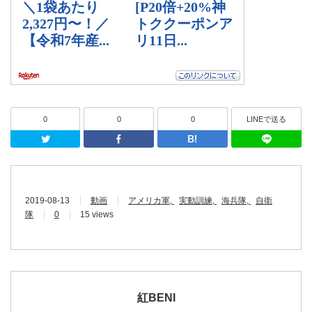
0
0
0
LINEで送る
Twitter
Facebook
はてなブッ
2019-08-13
動画
アメリカ軍
実動訓練
海兵隊
自衛
隊
0
15 views
紅BENI