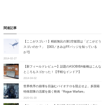
関連記事
【ここがスゴい！】精鋭無比の第1空挺団は「どこがどう
スゴいのか？」 【003／きみはFFバッジを知っている
か?】
2014-02-27
【新フィールドレビュー】話題のASOBIBA板橋はこんな
ところもスゴかった！【手軽なインドア】
2014-04-02
世界秩序の崩壊を目論むバイオテロを阻止せよ。多国籍
特殊部隊の活躍を描く映画『Rogue Warfare』
2020-01-20