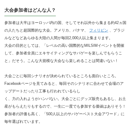
大会参加者はどんな人？
参加者は大半はヨーロッパ内の国、そしてそれ以外から集まる約42ヵ国
の人たちと超国際的な大会。アメリカ、パナマ、
フィリピン
、ブラジ
ルなどなどあらゆる大陸の人間が毎回2,000人以上集まります。
大会の目的としては、「レベルの高い国際的なMILSIMイベントを開催
して、参加者全員にエキサイティングなサバゲーを楽しんでもらうこ
と」だそう。こんな大規模な大会なら楽しめることは間違いない！
大会ごとに毎回シナリオが決められているところも面白いところ。
Facebookページを見てみると、毎回そのシナリオに合わせて会場のア
ップデートだったり工事も行われているらし
く、力の入れようがハンパない。大会ごとにグッズ販売もあるし、お土
産がもらえたりもするので、一生に一度でも参加する価値はありそう！
参加者の評価も高く、「500人以上のサバゲーベスト大会アワード」に
毎年選ばれています。