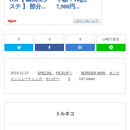
0
0
0
LINEで送る
Twitter
Facebook
はてなブッ
2019-11-27
SPECIAL
PICKUP！
BORDER WAR
オンラ
インシューティング
サバゲー
0
147 views
トルネコ