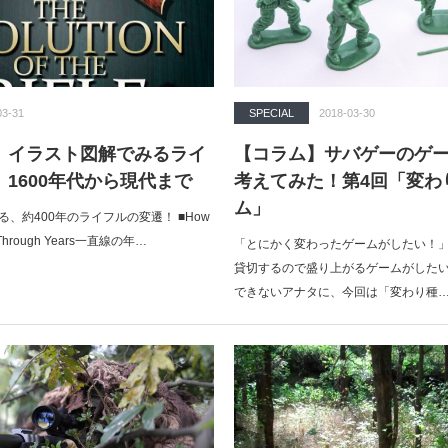
03-31
SPECIAL
2018-03-30
】イラスト図解でみるライ
【コラム】サバゲーのゲ
1600年代から現代まで
考えてみた！第4回「変わ
ム」
る、約400年のライフルの変遷！ ■How
ved Through Years一直線の年…
「とにかく変わったゲームがしたい！」
貸切するので盛り上がるゲームがした
できないアナタに、今回は「変わり種