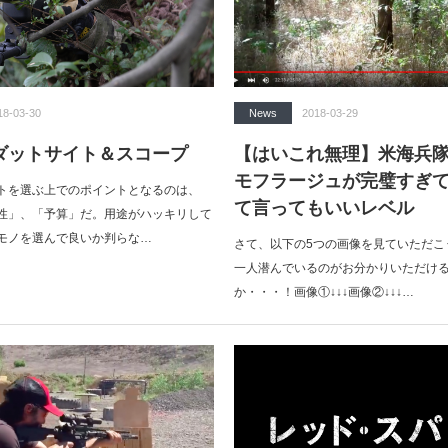
18-03-30
News
2018-03-29
ダットサイト＆スコープ
【はいこれ無理】米海兵
モフラージュが完璧すぎ
トを選ぶ上でのポイントとなるのは、
て言ってもいいレベル
性」、「予算」だ。用途がハッキリして
モノを選んで良いか判らな…
さて、以下の5つの画像を見ていただこ
一人潜んでいるのがお分かりいただけ
か・・・！画像①↓↓↓画像②↓↓↓…