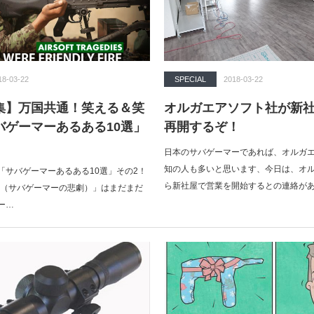
18-03-22
SPECIAL
2018-03-22
集】万国共通！笑える＆笑
オルガエアソフト社が新
バゲーマーあるある10選」
再開するぞ！
日本のサバゲーマーであれば、オルガ
知の人も多いと思います、今日は、オ
「サバゲーマーあるある10選」その2！
ら新社屋で営業を開始するとの連絡が
agidies（サバゲーマーの悲劇）」はまだまだ
ー…