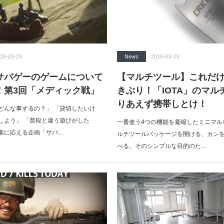
18-03-24
News
2018-03-23
サバゲーのゲームについて
【マルチツール】これだ
！第3回「メディック戦」
きぶり！「IOTA」のマル
りあえず携帯しとけ！
どんな事するの？」 「貸切したいけ
しよう」 「普段と違う遊びがした
一番使う4つの機能を凝縮したミニマルなや
葉に応える企画「サバ…
ルチツールパッケージを開ける、カン
べる。そのシンプルな目的のた…