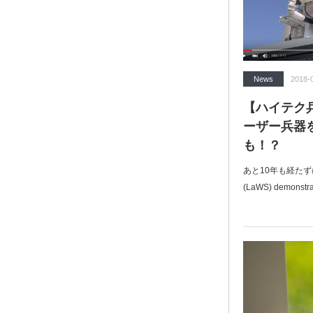
News
2018-
【ハイテク兵
ーザー兵器
も！？
あと10年も経たずに実
(LaWS) demonstr