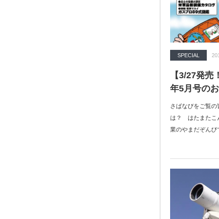
SPECIAL
20
【3/27発
年5月号の
さばなびをご覧の
は？ はたまたこ
業のやまだぞんび