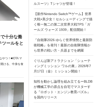
ルスーツ）Tシャツが登場！
【新作Nintendo Switch™ゲーム】世界
大戦×美少女！セルシェーディングで描
く唯一無二の第二次世界大戦TPS「ガ
ールズ ウォーズ 1939」配信開始！
けで十分な働
『自衛隊2026 ゆらぐ世界情勢と最新防
チツールをと
衛戦略』を発刊！最新の自衛隊情報か
ら世界の戦い方・兵器までを網羅
つ！■IOTA マ
ぐりんぱ新アトラクション「シューテ
を開ける、中身を食
ィングミッション ワルの巣」2026年7
月17日（金）ミッション開始！
知性を動かし論理を組み立てるーBLDB
が機械工学の原点を自宅でマスターす
る『ロボット・エンジン教育パズル』
を国内リリース