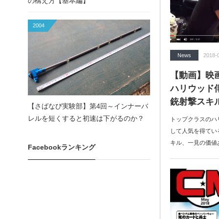
の構え方【基本編】
2004
News
2018-
【動画】映
ハリウッド
銃射撃スキル
【さばなび実験部】第4回～インナーバ
レルを短くすると初速は下がるのか？
トップクラスのハ
して人気を得てい
キル、一見の価値あり
Facebookランキング