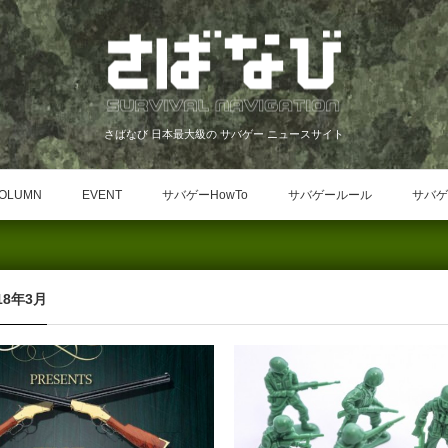
さばなび 日本最大級の サバゲー ニュースサイト
OLUMN
EVENT
サバゲーHowTo
サバゲールール
サバゲ
18年3月