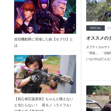
SPECIAL
20
オススメの
攻殻機動隊に登場した銃【セブロ】と
は
オプティカルサイ
「用途」、「信頼
2425
いなければどんな
【初心者応援講座】ちゃんと構えない
と当たらない！ 長モノ（ライフル）