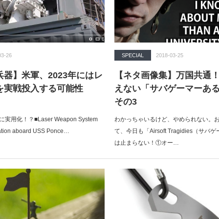
03-26
SPECIAL
2018-03-25
器】米軍、2023年にはレ
【ネタ画像集】万国共通
を実戦投入する可能性
えない「サバゲーマーある
その3
用化！？■Laser Weapon System
わかっちゃいるけど、やめられない。
ation aboard USS Ponce…
て、今日も「Airsoft Tragidies（
は止まらない！①オー…