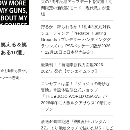
大の7周年記念アップデートを実施！期
間限定の新戦闘モード「現代戦」が登
場
狩るか、狩られるか！1対4の変則対戦
シューティング『Predator: Hunting
Grounds（プレデター ハンティンググ
！笑える＆笑
ラウンズ）』PS5パッケージ版が2026
ある10選」
年12月10日に日本発売決定！
最新刊！『自衛隊新戦力図鑑2026-
お金も時間も費やし
2027』発売【サンエイムック】
サバゲーマーの悲劇）」
コンセプトは悪！『ジョジョの奇妙な
冒険』常設体験型公式ショップ
『THE★JOJO WORLD OSAKA』が
2026年冬に大阪ルクアサウス10階にオ
ープン
放送40周年記念『機動戦士ガンダム
ZZ』より筆絵タッチで描いたMS（モビ