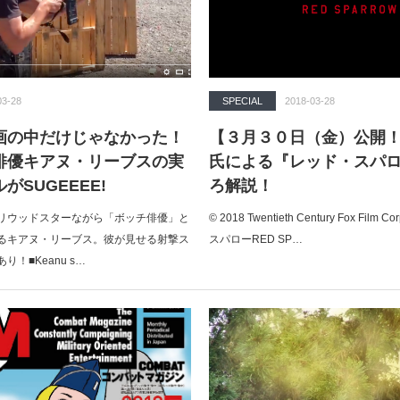
03-28
SPECIAL
2018-03-28
画の中だけじゃなかった！
【３月３０日（金）公開
俳優キアヌ・リーブスの実
氏による『レッド・スパ
がSUGEEEE!
ろ解説！
リウッドスターながら「ボッチ俳優」と
© 2018 Twentieth Century Fox Film 
るキアヌ・リーブス。彼が見せる射撃ス
スパローRED SP…
！■Keanu s…