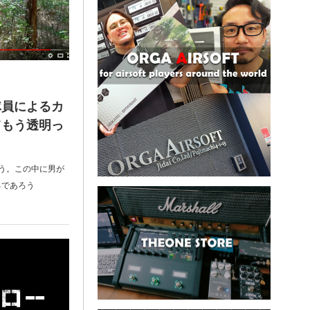
隊員によるカ
てもう透明っ
う。この中に男が
るであろう