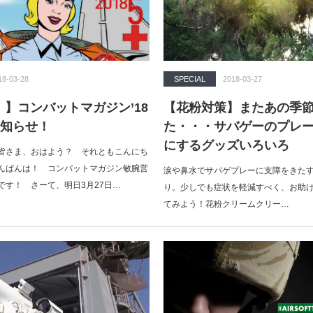
18-03-28
SPECIAL
2018-03-27
売！】コンバットマガジン’18
【花粉対策】またあの季
お知らせ！
た・・・サバゲーのプレ
にするグッズいろいろ
皆さま、おはよう？ それともこんにち
んばんは！ コンバットマガジン敏腕営
涙や鼻水でサバゲプレーに支障をきた
です！ さーて、明日3月27日…
り。少しでも症状を軽減すべく、お助
てみよう！花粉クリームクリー…