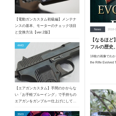
【電動ガンカスタム初級編】メンテナ
ンスの基本、モーターのチェック項目
News
2018-
と交換方法【ver.2版】
【なるほど
4443
フルの歴史、
18枚の画像でわか
the Rifle Evol
【エアガンカスタム】手間のかからな
い「お手軽ブルーイング」で手持ちの
エアガンをガンブルー仕上げにしてみ
た！
3503