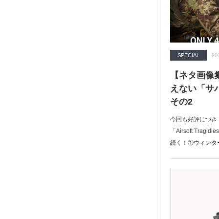
SPECIAL
20
【ネタ画像
えない「サ
その2
今回も好評につき
「Airsoft Tr
続く！①ウィンタ