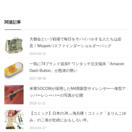
関連記事
大都会という戦場で毎日をサバイバルする人たちは必
見！Wisportパスファインダーショルダーバッグ
2014-02-12
一気に74ブランド追加!! ワンタッチ注文端末「Amazon
Dash Button」が怒涛の勢い
2017-08-08
米軍SOCOMが採用したM4用新型サイレンサー一体型ア
ッパーレシーバーの写真が公開
2018-11-11
【コミック】日本のJK→海兵隊！コミック「まりんこゆ
み」の二巻が壮絶におもしろい件。
2014-01-27