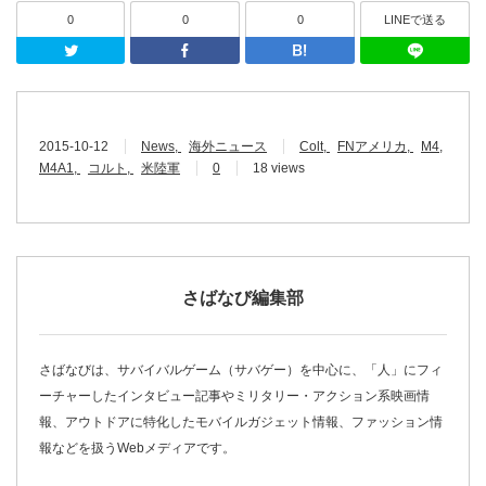
0
0
0
LINEで送る
Twitter
Facebook
はてなブッ
2015-10-12
News
海外ニュース
Colt
FNアメリカ
M4
M4A1
コルト
米陸軍
0
18 views
さばなび編集部
さばなびは、サバイバルゲーム（サバゲー）を中心に、「人」にフィ
ーチャーしたインタビュー記事やミリタリー・アクション系映画情
報、アウトドアに特化したモバイルガジェット情報、ファッション情
報などを扱うWebメディアです。