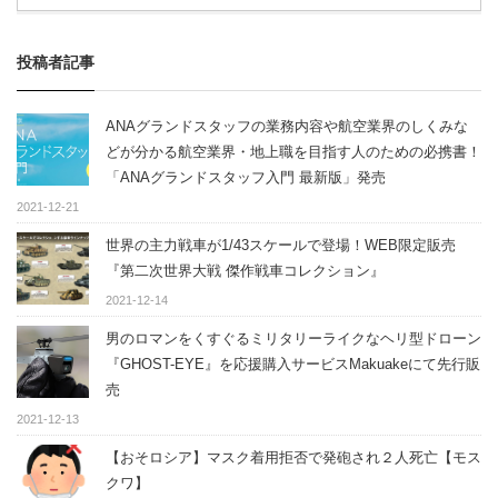
投稿者記事
ANAグランドスタッフの業務内容や航空業界のしくみな
どが分かる航空業界・地上職を目指す人のための必携書！
「ANAグランドスタッフ入門 最新版」発売
2021-12-21
世界の主力戦車が1/43スケールで登場！WEB限定販売
『第二次世界大戦 傑作戦車コレクション』
2021-12-14
男のロマンをくすぐるミリタリーライクなヘリ型ドローン
『GHOST-EYE』を応援購入サービスMakuakeにて先行販
売
2021-12-13
【おそロシア】マスク着用拒否で発砲され２人死亡【モス
クワ】