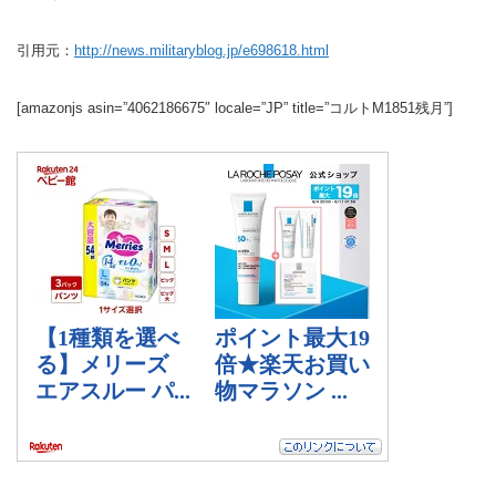
引用元：
http://news.militaryblog.jp/e698618.html
[amazonjs asin=”4062186675″ locale=”JP” title=”コルトM1851残月”]