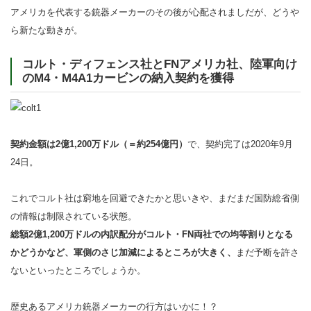
アメリカを代表する銃器メーカーのその後が心配されましだが、どうや
ら新たな動きが。
コルト・ディフェンス社とFNアメリカ社、陸軍向け
のM4・M4A1カービンの納入契約を獲得
契約金額は2億1,200万ドル（＝約254億円）
で、契約完了は2020年9月
24日。
これでコルト社は窮地を回避できたかと思いきや、まだまだ国防総省側
の情報は制限されている状態。
総額2億1,200万ドルの内訳配分がコルト・FN両社での均等割りとなる
かどうかなど、軍側のさじ加減によるところが大きく、
まだ予断を許さ
ないといったところでしょうか。
歴史あるアメリカ銃器メーカーの行方はいかに！？