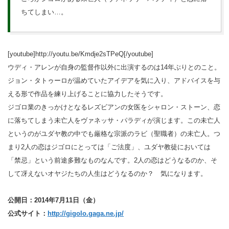
ちてしまい…。
[youtube]http://youtu.be/Kmdje2sTPeQ[/youtube]
ウディ・アレンが自身の監督作以外に出演するのは14年ぶりとのこと。
ジョン・タトゥーロが温めていたアイデアを気に入り、アドバイスを与
える形で作品を練り上げることに協力したそうです。
ジゴロ業のきっかけとなるレズビアンの女医をシャロン・ストーン、恋
に落ちてしまう未亡人をヴァネッサ・パラディが演じます。この未亡人
というのがユダヤ教の中でも厳格な宗派のラビ（聖職者）の未亡人。つ
まり2人の恋はジゴロにとっては「ご法度」、ユダヤ教徒においては
「禁忌」という前途多難なものなんです。2人の恋はどうなるのか、そ
して冴えないオヤジたちの人生はどうなるのか？ 気になります。
公開日：2014年7月11日（金）
公式サイト：
http://gigolo.gaga.ne.jp/