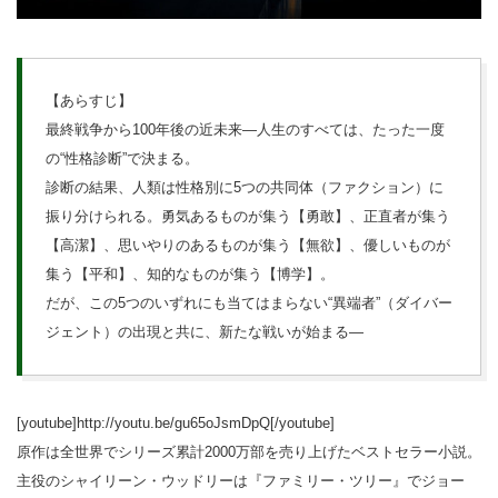
【あらすじ】
最終戦争から100年後の近未来―人生のすべては、たった一度
の“性格診断”で決まる。
診断の結果、人類は性格別に5つの共同体（ファクション）に
振り分けられる。勇気あるものが集う【勇敢】、正直者が集う
【高潔】、思いやりのあるものが集う【無欲】、優しいものが
集う【平和】、知的なものが集う【博学】。
だが、この5つのいずれにも当てはまらない“異端者”（ダイバー
ジェント）の出現と共に、新たな戦いが始まる―
[youtube]http://youtu.be/gu65oJsmDpQ[/youtube]
原作は全世界でシリーズ累計2000万部を売り上げたベストセラー小説。
主役のシャイリーン・ウッドリーは『ファミリー・ツリー』でジョー