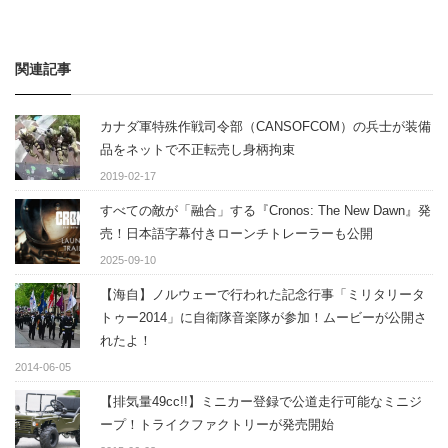
関連記事
カナダ軍特殊作戦司令部（CANSOFCOM）の兵士が装備
品をネットで不正転売し身柄拘束
2019-02-17
すべての敵が「融合」する『Cronos: The New Dawn』発
売！日本語字幕付きローンチトレーラーも公開
2025-09-10
【海自】ノルウェーで行われた記念行事「ミリタリータ
トゥー2014」に自衛隊音楽隊が参加！ムービーが公開さ
れたよ！
2014-06-05
【排気量49cc!!】ミニカー登録で公道走行可能なミニジ
ープ！トライクファクトリーが発売開始