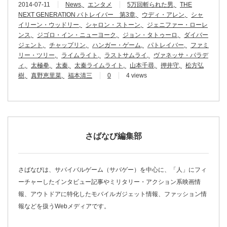
2014-07-11
News
エンタメ
5万回斬られた男
THE
NEXT GENERATION パトレイバー 第3章
ウディ・アレン
シャ
イリーン・ウッドリー
シャロン・ストーン
ジェニファー・ローレ
ンス
ジゴロ・イン・ニューヨーク
ジョン・タトゥーロ
ダイバー
ジェント
チャップリン
ハンガー・ゲーム
パトレイバー
ファミ
リー・ツリー
ライムライト
ラストサムライ
ヴァネッサ・パラデ
ィ
太極拳
太秦
太秦ライムライト
山本千尋
押井守
松方弘
樹
真野恵里菜
福本清三
0
4 views
さばなび編集部
さばなびは、サバイバルゲーム（サバゲー）を中心に、「人」にフィ
ーチャーしたインタビュー記事やミリタリー・アクション系映画情
報、アウトドアに特化したモバイルガジェット情報、ファッション情
報などを扱うWebメディアです。