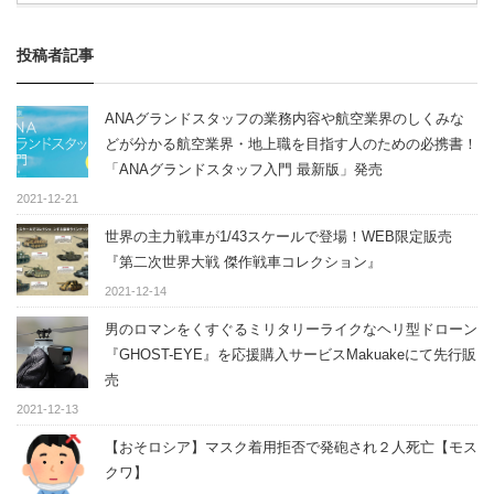
投稿者記事
ANAグランドスタッフの業務内容や航空業界のしくみな
どが分かる航空業界・地上職を目指す人のための必携書！
「ANAグランドスタッフ入門 最新版」発売
2021-12-21
世界の主力戦車が1/43スケールで登場！WEB限定販売
『第二次世界大戦 傑作戦車コレクション』
2021-12-14
男のロマンをくすぐるミリタリーライクなヘリ型ドローン
『GHOST-EYE』を応援購入サービスMakuakeにて先行販
売
2021-12-13
【おそロシア】マスク着用拒否で発砲され２人死亡【モス
クワ】