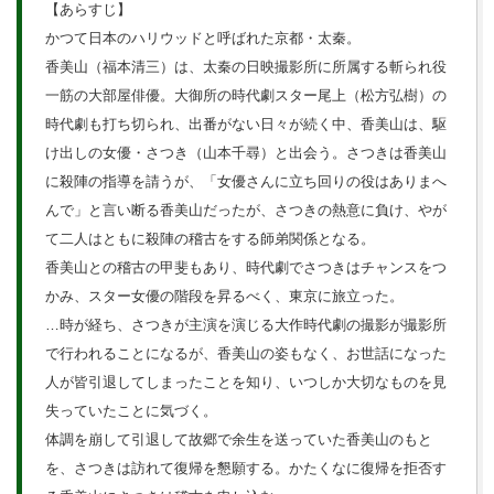
【あらすじ】
かつて日本のハリウッドと呼ばれた京都・太秦。
香美山（福本清三）は、太秦の日映撮影所に所属する斬られ役
一筋の大部屋俳優。大御所の時代劇スター尾上（松方弘樹）の
時代劇も打ち切られ、出番がない日々が続く中、香美山は、駆
け出しの女優・さつき（山本千尋）と出会う。さつきは香美山
に殺陣の指導を請うが、「女優さんに立ち回りの役はありまへ
んで」と言い断る香美山だったが、さつきの熱意に負け、やが
て二人はともに殺陣の稽古をする師弟関係となる。
香美山との稽古の甲斐もあり、時代劇でさつきはチャンスをつ
かみ、スター女優の階段を昇るべく、東京に旅立った。
…時が経ち、さつきが主演を演じる大作時代劇の撮影が撮影所
で行われることになるが、香美山の姿もなく、お世話になった
人が皆引退してしまったことを知り、いつしか大切なものを見
失っていたことに気づく。
体調を崩して引退して故郷で余生を送っていた香美山のもと
を、さつきは訪れて復帰を懇願する。かたくなに復帰を拒否す