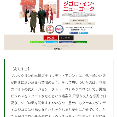
【あらすじ】
ブルックリンの本屋店主（ウディ・アレン）は、代々続いた店
が閉店に追い込まれ苦悩の日々。そして思いついたのは、花屋
のバイトの友人（ジョン・タトゥーロ）をジゴロにして、男娼
ビジネスをスタートさせるという迷案?! 戸惑う友人を必死で口
説き、ジゴロ業を開業するやいなや、意外にもクールでダンデ
ィなジゴロは裕福な女性たちをたちまち夢中にさせていく。と
ころがジゴロがある未亡人（ヴァネッサ・パラディ）と恋に落