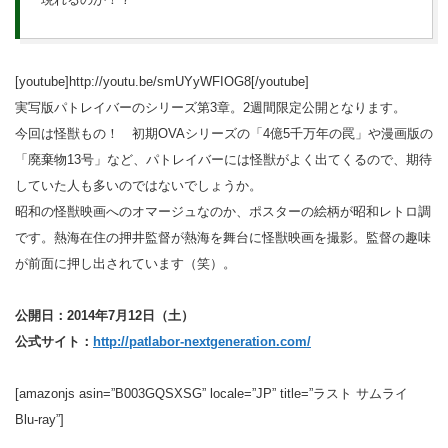
[youtube]http://youtu.be/smUYyWFIOG8[/youtube]
実写版パトレイバーのシリーズ第3章。2週間限定公開となります。
今回は怪獣もの！ 初期OVAシリーズの「4億5千万年の罠」や漫画版の
「廃棄物13号」など、パトレイバーには怪獣がよく出てくるので、期待
していた人も多いのではないでしょうか。
昭和の怪獣映画へのオマージュなのか、ポスターの絵柄が昭和レトロ調
です。熱海在住の押井監督が熱海を舞台に怪獣映画を撮影。監督の趣味
が前面に押し出されています（笑）。
公開日：2014年7月12日（土）
公式サイト：
http://patlabor-nextgeneration.com/
[amazonjs asin=”B003GQSXSG” locale=”JP” title=”ラスト サムライ
Blu-ray”]