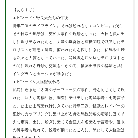
【あらすじ】
エピソード4 野良犬たちの午後
特車二課のライフライン。それは紛れもなくコンビニ。だが、
その日常の風景は、突如大事件の現場となった…今日も買い出
しに駆り出された明と、大量の爆発物と重機関銃で武装したテ
ロリストが運悪く遭遇。捕われた明を探しにきた、佑馬や山崎
も次々と人質となっていった。篭城戦を決め込むテロリストと
の間に流れる奇妙な交流もつかの間、後藤田隊長の秘策と共に
イングラムとカーシャが動きだす…
エピソード5 大怪獣現わる
熱海に巻き起こる謎のサーファー失踪事件。時を同じくして現
れた、巨大な海棲生物。調査に乗り出した海洋学者：七海言子
と、たまたま慰安旅行にきていた特車二課。怪獣とレイバーの
絶妙なカップリングに盛り上がる野次馬観光客の増加にほくそ
えむ市長。更に、騒ぎに乗じて金星人を名乗る予言者や、隻眼
の科学者も現れて、役者が揃ったところに、果たして大怪獣は
現れるのか！？