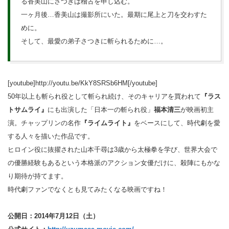
る香美山にさつきは稽古を申し込む。
一ヶ月後…香美山は撮影所にいた。最期に尾上と刀を交わすた
めに。
そして、最愛の弟子さつきに斬られるために…。
[youtube]http://youtu.be/KkY8SRSb6HM[/youtube]
50年以上も斬られ役として斬られ続け、そのキャリアを買われて
『ラス
トサムライ』
にも出演した「日本一の斬られ役」
福本清三
が映画初主
演。チャップリンの名作
『ライムライト』
をベースにして、時代劇を愛
する人々を描いた作品です。
ヒロイン役に抜擢された山本千尋は3歳から太極拳を学び、世界大会で
の優勝経験もあるという本格派のアクション女優だけに、殺陣にもかな
り期待が持てます。
時代劇ファンでなくとも見てみたくなる映画ですね！
公開日：2014年7月12日（土）