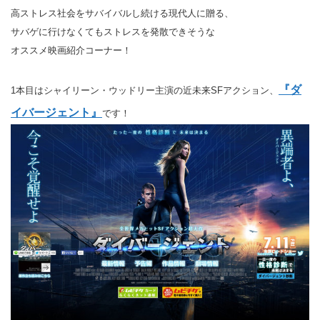
高ストレス社会をサバイバルし続ける現代人に贈る、
サバゲに行けなくてもストレスを発散できそうな
オススメ映画紹介コーナー！
『ダ
1本目はシャイリーン・ウッドリー主演の近未来SFアクション、
イバージェント』
です！