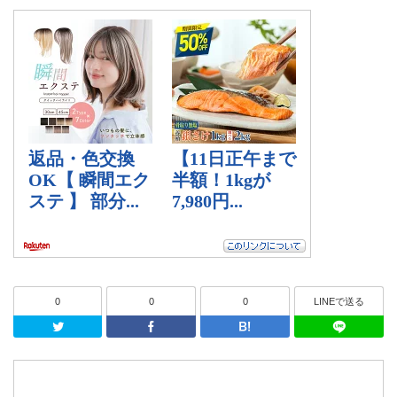
0
0
0
LINEで送る
Twitter
Facebook
はてなブッ