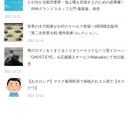
どが分かる航空業界・地上職を目指す人のための必携書！
「ANAグランドスタッフ入門 最新版」発売
2021-12-21
世界の主力戦車が1/43スケールで登場！WEB限定販売
『第二次世界大戦 傑作戦車コレクション』
2021-12-14
男のロマンをくすぐるミリタリーライクなヘリ型ドローン
『GHOST-EYE』を応援購入サービスMakuakeにて先行販
売
2021-12-13
【おそロシア】マスク着用拒否で発砲され２人死亡【モス
クワ】
2021-12-10