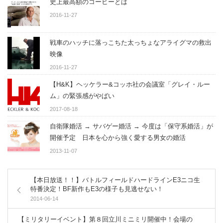
史上最高額のコーヒーとは
2016-11-27
戦車のハッチに落っこちた太っちょなアライグマの救出
映像
2016-11-27
【H&K】ヘッケラー&コッホ社の会議室「グレイ・ルー
ム」の緊張感がやばい
2017-08-18
自衛隊婚活 → サバゲー婚活 → 今度は「保守系婚活」が
開催予定 日本を心から強く愛する男女の婚活
2013-11-07
【本日放送！！】バトルフィールドハードラインE3ニコ生
特番決定！BF新作もE3の様子も見逃せない！
2014-06-14
【ミリタリーイベント】第８回立川ミニミリ開催中！会場の