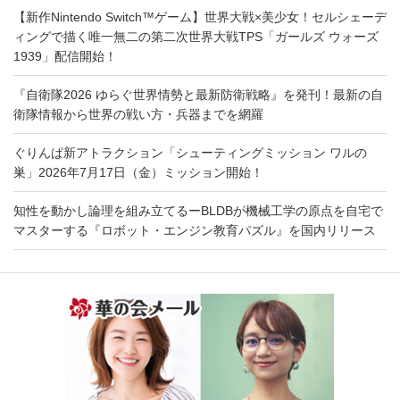
【新作Nintendo Switch™ゲーム】世界大戦×美少女！セルシェーデ
ィングで描く唯一無二の第二次世界大戦TPS「ガールズ ウォーズ
1939」配信開始！
『自衛隊2026 ゆらぐ世界情勢と最新防衛戦略』を発刊！最新の自
衛隊情報から世界の戦い方・兵器までを網羅
ぐりんぱ新アトラクション「シューティングミッション ワルの
巣」2026年7月17日（金）ミッション開始！
知性を動かし論理を組み立てるーBLDBが機械工学の原点を自宅で
マスターする『ロボット・エンジン教育パズル』を国内リリース