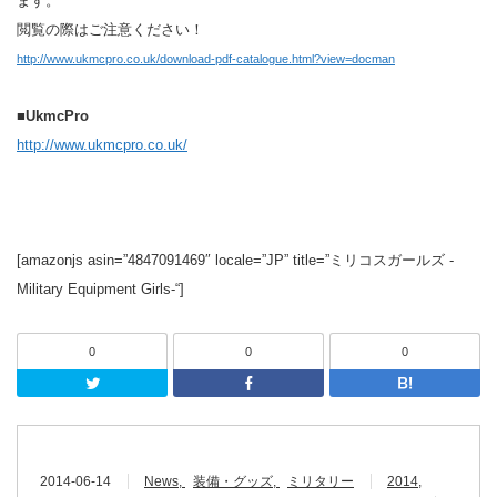
ます。
閲覧の際はご注意ください！
http://www.ukmcpro.co.uk/download-pdf-catalogue.html?view=docman
■UkmcPro
http://www.ukmcpro.co.uk/
[amazonjs asin=”4847091469″ locale=”JP” title=”ミリコスガールズ -
Military Equipment Girls-“]
0
0
0
Twitter
Facebook
2014-06-14
News
装備・グッズ
ミリタリー
2014