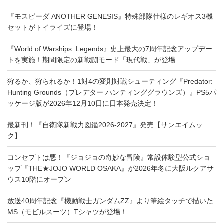
『モスピーダ ANOTHER GENESIS』特殊部隊仕様のレギオス3機
セットがトイライズに登場！
『World of Warships: Legends』史上最大の7周年記念アップデー
トを実施！期間限定の新戦闘モード「現代戦」が登場
狩るか、狩られるか！1対4の変則対戦シューティング『Predator:
Hunting Grounds（プレデター ハンティンググラウンズ）』PS5パ
ッケージ版が2026年12月10日に日本発売決定！
最新刊！『自衛隊新戦力図鑑2026-2027』発売【サンエイムッ
ク】
コンセプトは悪！『ジョジョの奇妙な冒険』常設体験型公式ショ
ップ『THE★JOJO WORLD OSAKA』が2026年冬に大阪ルクアサ
ウス10階にオープン
放送40周年記念『機動戦士ガンダムZZ』より筆絵タッチで描いた
MS（モビルスーツ）Tシャツが登場！