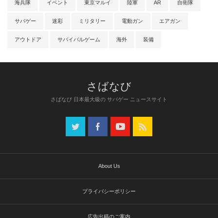
海兵隊
イベント
東京マルイ
陸軍
AR
自衛隊
サバゲー
迷彩
ミリタリー
電動ガン
エアガン
アウトドア
サバイバルゲーム
海外
装備
さばなび 日本最大級の サバゲー ニュースサイト
About Us
プライバシーポリシー
広告出稿のご案内