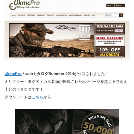
UkmcPro
の
webカタログSummer 2014
が公開されました！
ミリタリー・タクティカル装備が掲載された250ページを超える見応え
十分のカタログです！
ダウンロードは
こちら
から！！