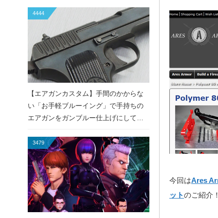
4444
【エアガンカスタム】手間のかからな
い「お手軽ブルーイング」で手持ちの
エアガンをガンブルー仕上げにしてみ
た！
3479
今回は
Ares
ット
のご紹介