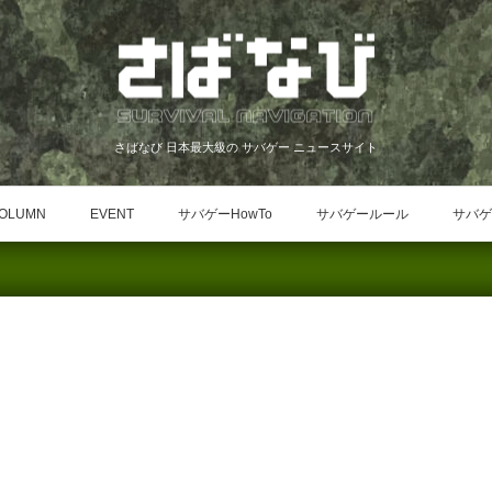
さばなび 日本最大級の サバゲー ニュースサイト
OLUMN
EVENT
サバゲーHowTo
サバゲールール
サバゲ