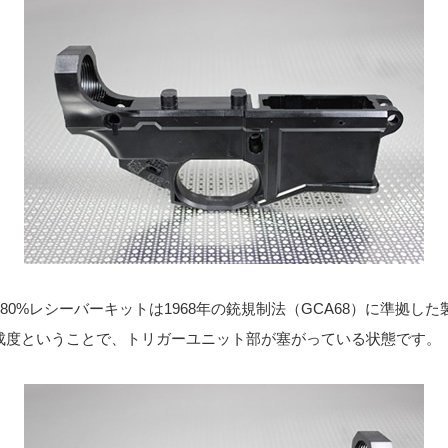
ymer 80%レシーバーキットは1968年の銃規制法（GCA68）に準拠
完成度ということで、トリガーユニット部が塞がっている状態です。