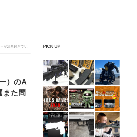
PICK UP
ューアル！【また問題に？】
マー）のA
【また問