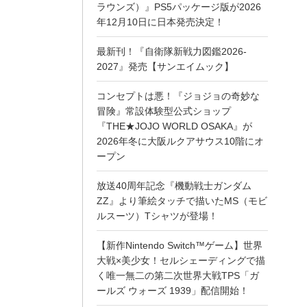
ラウンズ）』PS5パッケージ版が2026
年12月10日に日本発売決定！
最新刊！『自衛隊新戦力図鑑2026-
2027』発売【サンエイムック】
コンセプトは悪！『ジョジョの奇妙な
冒険』常設体験型公式ショップ
『THE★JOJO WORLD OSAKA』が
2026年冬に大阪ルクアサウス10階にオ
ープン
放送40周年記念『機動戦士ガンダム
ZZ』より筆絵タッチで描いたMS（モビ
ルスーツ）Tシャツが登場！
【新作Nintendo Switch™ゲーム】世界
大戦×美少女！セルシェーディングで描
く唯一無二の第二次世界大戦TPS「ガ
ールズ ウォーズ 1939」配信開始！