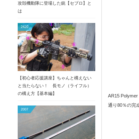
攻殻機動隊に登場した銃【セブロ】と
は
2420
【初心者応援講座】ちゃんと構えない
と当たらない！ 長モノ（ライフル）
の構え方【基本編】
AR15 Pol
通り80％の
2007