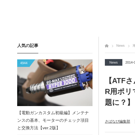
人気の記事
トップページ
News
News
2014-
4944
【ATFさ
R用ポリ
題に？】
【電動ガンカスタム初級編】メンテナ
ンスの基本、モーターのチェック項目
さばなび編集部
と交換方法【ver.2版】