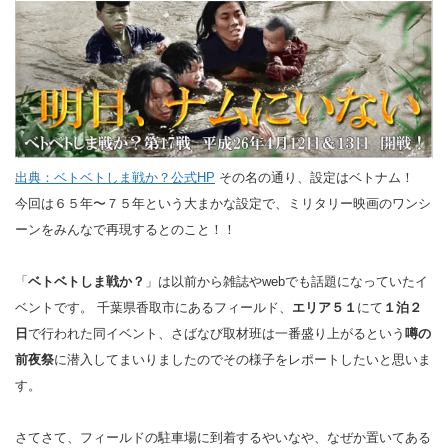
出典：ベトベトしま戦か？公式HP
その名の通り、設定はベトナム！
今回は６５年〜７５年という大まかな設定で、ミリタリー映画のワンシ
ーンをみんなで再現するとのこと！！
「
ベトベトしま戦か？
」は以前から雑誌やwebでも話題になっていたイ
ベントです。 千葉県香取市にあるフィールド、
エリア５１
にて
１泊２
日
で行われた同イベント、さばなび取材班は一番盛り上がるという
噂の
前夜祭
に潜入してまいりましたのでその様子をレポートしたいと思いま
す。
さてさて、フィールドの駐車場に到着するやいなや、なぜか置いてある