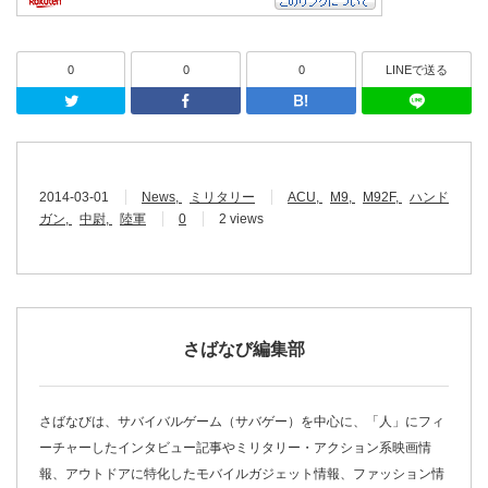
0
0
0
LINEで送る
Twitter
Facebook
はてなブッ
2014-03-01
News
ミリタリー
ACU
M9
M92F
ハンド
ガン
中尉
陸軍
0
2 views
さばなび編集部
さばなびは、サバイバルゲーム（サバゲー）を中心に、「人」にフィ
ーチャーしたインタビュー記事やミリタリー・アクション系映画情
報、アウトドアに特化したモバイルガジェット情報、ファッション情