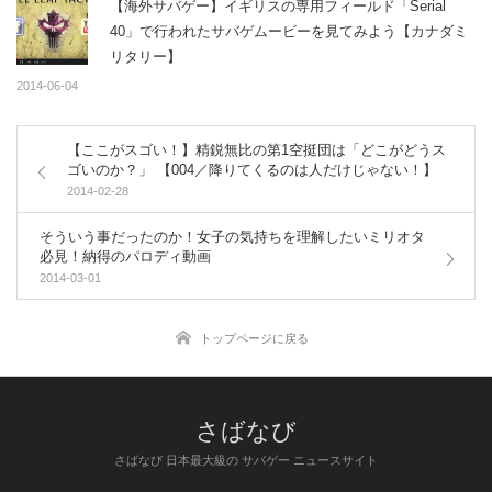
【海外サバゲー】イギリスの専用フィールド「Serial
40」で行われたサバゲムービーを見てみよう【カナダミ
リタリー】
2014-06-04
【ここがスゴい！】精鋭無比の第1空挺団は「どこがどうス
ゴいのか？」 【004／降りてくるのは人だけじゃない！】
2014-02-28
そういう事だったのか！女子の気持ちを理解したいミリオタ
必見！納得のパロディ動画
2014-03-01
トップページに戻る
さばなび 日本最大級の サバゲー ニュースサイト