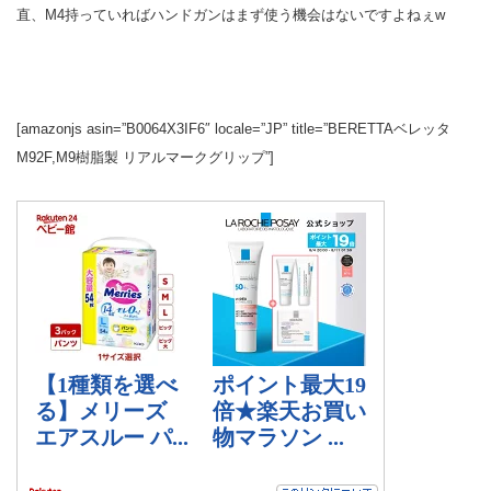
直、M4持っていればハンドガンはまず使う機会はないですよねぇw
[amazonjs asin=”B0064X3IF6″ locale=”JP” title=”BERETTAベレッタ
M92F,M9樹脂製 リアルマークグリップ”]