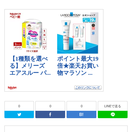
0
0
0
LINEで送る
Twitter
Facebook
はてなブッ