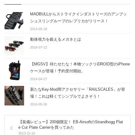
MADBULLからストライクインダストリーズのアンブッ
シュスリングループのレプリカがリリース！
2014-05-18
動体視力を鍛えるメガネとは
2016-07-12
【MGSV】待たせたな！本物ソックリiDROID型のiPhone
ケースが登場！予約受付開始。
2014-04-27
新たなKey-Mod用アクセサリー「RAILSCALES」が登
場！これは軽くてシンプルでよさそう！
2014-05-26
【装備レビュー】200個限定！ EB-AirsoftのStrandhogg Plat
e Cut Plate Carrierを買ってみた
2013-11-16