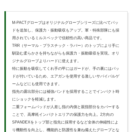
M-PACTグローブはオリジナルグローブシリーズに比べてパッ
ドを追加し、保護力・振動吸収もアップ。軍・特殊部隊にも採
用されているミルスペックで信頼性の高い商品です。
TRR（サーマル・プラスチック・ラバー）のトップにより手に
馴染む柔らかさを持ちながらも保護力・振動吸収を実現。オリ
ジナルグローブよりハードに使えます。
特に振動を吸収してくれ手の甲にはガードが、手の裏にはパッ
ドが付いているため、エアガンを使用する激しいサバイバルゲ
ームなどにも使用できます。
指先の露出部分には補強バンドを採用することでインパクト時
にショックを軽減します。
二重フォームパッドが人差し指の内側と親指部分をカバーする
ことで、高摩耗インパクトエリアの保護力を向上。2方向の
SPANDEXをトップ部と指先に採用するなど全体の伸縮性によ
り機動性を向上し、機能的と防護性を兼ね備えたグローブとな