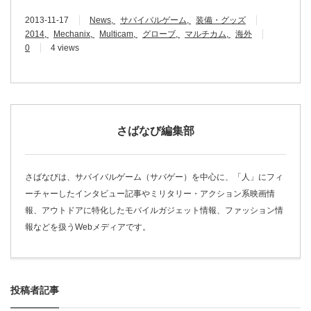
2013-11-17
News
サバイバルゲーム
装備・グッズ
2014
Mechanix
Multicam
グローブ
マルチカム
海外
0
4 views
さばなび編集部
さばなびは、サバイバルゲーム（サバゲー）を中心に、「人」にフィ
ーチャーしたインタビュー記事やミリタリー・アクション系映画情
報、アウトドアに特化したモバイルガジェット情報、ファッション情
報などを扱うWebメディアです。
投稿者記事