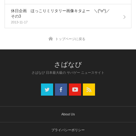
休日企画 ほっこりミリタリー画像キタよー ＼(^o^)／
その3
2013-11-17
トップページに戻る
さばなび 日本最大級の サバゲー ニュースサイト
About Us
プライバシーポリシー