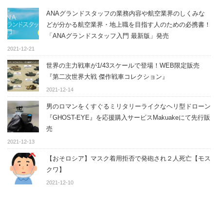
ANAグランドスタッフの業務内容や航空業界のしくみな
どが分かる航空業界・地上職を目指す人のための必携書！
「ANAグランドスタッフ入門 最新版」発売
2021-12-21
世界の主力戦車が1/43スケールで登場！WEB限定販売
『第二次世界大戦 傑作戦車コレクション』
2021-12-14
男のロマンをくすぐるミリタリーライクなヘリ型ドローン
『GHOST-EYE』を応援購入サービスMakuakeにて先行販
売
2021-12-13
【おそロシア】マスク着用拒否で発砲され２人死亡【モス
クワ】
2021-12-10