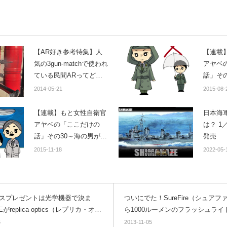
【AR好き参考特集】人
【連載
気の3gun-matchで使われ
アヤベ
ている民間ARってどん
話」そ
なスタイルなの？
っては
2014-05-21
2015-08-
【連載】もと女性自衛官
日本海
アヤベの「ここだけの
は？ 1
話」その30～海の男が陸
発売
上自衛隊へ！
2015-11-18
2022-05-
スプレゼントは光学機器で決ま
ついにでた！SureFire（シュア
がreplica optics（レプリカ・オプ
ら1000ルーメンのフラッシュライトP
）11月中に全容を発表
ryリリース！
5
2013-11-05