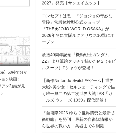
2027』発売【サンエイムック】
コンセプトは悪！『ジョジョの奇妙な
冒険』常設体験型公式ショップ
『THE★JOJO WORLD OSAKA』が
2026年冬に大阪ルクアサウス10階にオ
ープン
放送40周年記念『機動戦士ガンダム
ZZ』より筆絵タッチで描いたMS（モビ
ルスーツ）Tシャツが登場！
ube】60秒で分か
ション映画！
【新作Nintendo Switch™ゲーム】世界
リアン2｣編が見事
大戦×美少女！セルシェーディングで描
まっている件。
く唯一無二の第二次世界大戦TPS「ガ
12
ールズ ウォーズ 1939」配信開始！
『自衛隊2026 ゆらぐ世界情勢と最新防
衛戦略』を発刊！最新の自衛隊情報か
ら世界の戦い方・兵器までを網羅