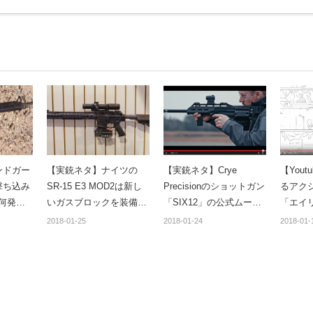
ンドガー
【実銃ネタ】ナイツの
【実銃ネタ】Crye
【Yout
撃ち込み
SR-15 E3 MOD2は新し
Precisionのショットガン
るアク
は何発で
いガスブロックを装備し
「SIX12」の公式ムービ
「エイ
ていた！【マニア向け】
ーがシュールすぎてネタ
にまと
2018-01-25
2018-01-24
2018-01-
にしか見えない件。