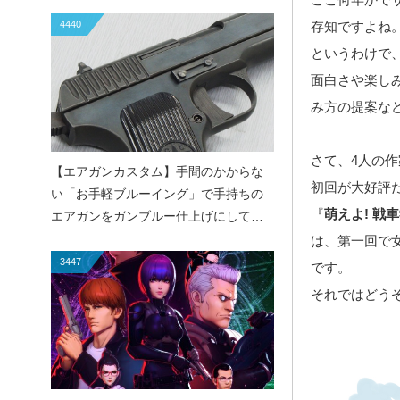
4440
存知ですよね
というわけで
面白さや楽し
み方の提案な
さて、4人の
【エアガンカスタム】手間のかからな
初回が大好評
い「お手軽ブルーイング」で手持ちの
『
萌えよ! 戦
エアガンをガンブルー仕上げにしてみ
た！
は、第一回で
3447
です。
それではどう