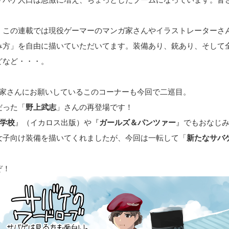
。
、この連載では現役ゲーマーのマンガ家さんやイラストレーターさ
み方」を自由に描いていただいてます。装備あり、銃あり、そして
どなど・・・。
作家さんにお願いしているこのコーナーも今回で二巡目。
だった「
野上武志
」さんの再登場です！
車学校
』（イカロス出版）や『
ガールズ＆パンツァー
』でもおなじ
女子向け装備を描いてくれましたが、今回は一転して「
新たなサバ
ぞ！