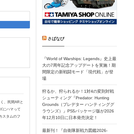
acebook
はてなブックマーク
さばなび
『World of Warships: Legends』史上最
大の7周年記念アップデートを実施！期
間限定の新戦闘モード「現代戦」が登
場
狩るか、狩られるか！1対4の変則対戦
シューティング『Predator: Hunting
く、民間ARと
Grounds（プレデター ハンティンググ
ズにハマって
ラウンズ）』PS5パッケージ版が2026
カスタムのフ
年12月10日に日本発売決定！
最新刊！『自衛隊新戦力図鑑2026-