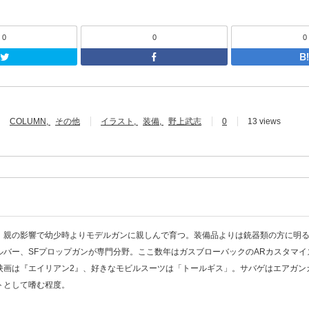
0
0
0
Twitter
F
COLUMN
その他
イラスト
装備
野上武志
0
13 views
。親の影響で幼少時よりモデルガンに親しんで育つ。装備品よりは銃器類の方に明る
ルバー、SFプロップガンが専門分野。ここ数年はガスブローバックのARカスタマイ
映画は『エイリアン2』、好きなモビルスーツは「トールギス」。サバゲはエアガン
トとして嗜む程度。