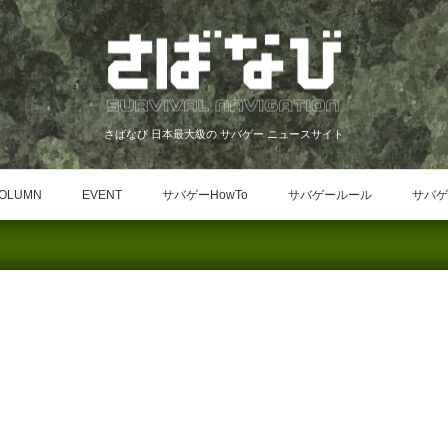
さばなび 日本最大級の サバゲー ニュースサイト
OLUMN
EVENT
サバゲーHowTo
サバゲールール
サバゲ