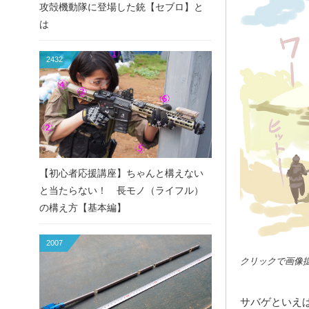
攻殻機動隊に登場した銃【セブロ】と
は
2432
【初心者応援講座】ちゃんと構えない
と当たらない！ 長モノ（ライフル）
の構え方【基本編】
2007
クリックで画像
サバゲといえ