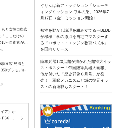
ぐりんぱ新アトラクション「シューテ
ィングミッション ワルの巣」2026年7
月17日（金）ミッション開始！
】もと女性自衛官
知性を動かし論理を組み立てるーBLDB
の「ここだけの
が機械工学の原点を自宅でマスターす
の18～自衛官が持
る『ロボット・エンジン教育パズル』
いけないもの
を国内リリース
26
陸軍兵器120点超が描かれた超特大イラ
軍駆逐艦 島風と
ストポスター「帝国陸軍兵器大画報」
／350プラモデル
他が付いた「歴史群像８月号」が発
売！ 軍艦メカニズムと城の復元イラ
18
ストの新連載もスタート！
ファイア）か
3X Fu