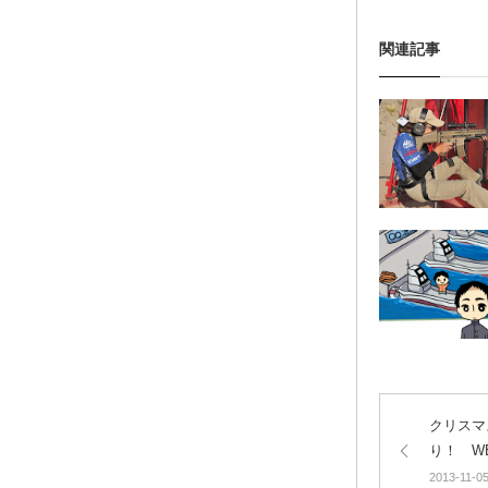
関連記事
クリスマ
り！ WE
ティクス
2013-11-0