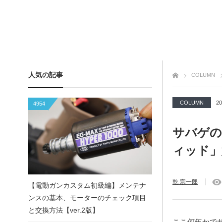
人気の記事
トップページ
COLUMN
COLUMN
20
4954
サバゲの
ィッド」
乾 宗一郎
【電動ガンカスタム初級編】メンテナ
ンスの基本、モーターのチェック項目
と交換方法【ver.2版】
ここ何年かで