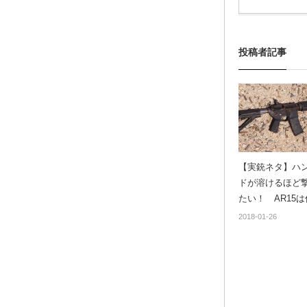
投稿者記事
【実銃ネタ】ハ
ドが溶けるほど
たい！ AR15
燃えるのか？
2018-01-26