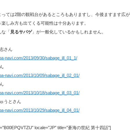
！
よっては2階の観戦台があるところもありますし、今後ますます広
う楽しみ方も出てくる可能性は十分あります。
んな「
見るサバゲ
」が一般化しているかもしれません。
武志さん
ba-navi.com/2013/09/30/sabage_ill_01_1/
ん
ba-navi.com/2013/10/09/sabage_ill_02_01/
さん
ba-navi.com/2013/10/18/sabage_ill_03_01/
しゅうとさん
ba-navi.com/2013/10/29/sabage_ill_04_01/
in=”B00EPQVTZU” locale=”JP” title=”蒼海の世紀 第十四話”]