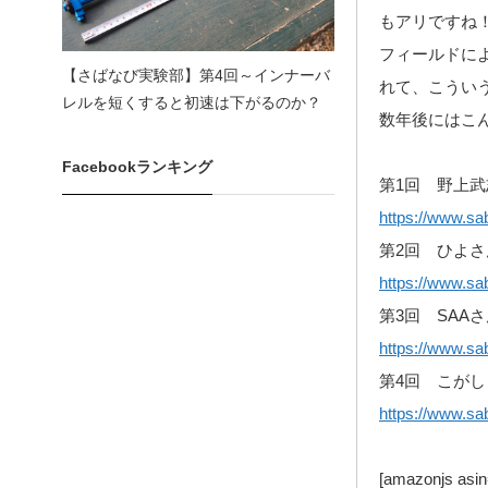
もアリですね
フィールドに
【さばなび実験部】第4回～インナーバ
れて、こうい
レルを短くすると初速は下がるのか？
数年後にはこ
Facebookランキング
第1回 野上
https://www.sa
第2回 ひよさ
https://www.sa
第3回 SAA
https://www.sa
第4回 こが
https://www.sa
[amazonjs as