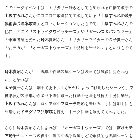
このトークイベントは、ミリタリー好きとしても知られる声優で歌手の
上坂すみれ
さんがニコニコ生放送にて出演している
『上坂すみれの装甲
親衛歩兵連隊放送』
とコラボレーションしたもので、
上坂すみれ
さんの
他に、アニメ
『ストライクウイッチーズ』
や
『ガールズ＆パンツァー』
の軍事考証を務めた
鈴木貴昭
さん、ミリタリーライターの
金子賢一
さん
のお三方が、
『オーガストウォーズ』
の見所を語り尽くすというもので
す。
鈴木貴昭
さんが、「戦車の自動装填シーンは映画では滅多に見られな
い」と語れば、
金子賢一
さんは、劇中である兵士がRPGによって戦死したシーンや、空
挺隊員が装甲車から降りる際に取った行動の意味を説得力十分に解説。
上坂すみれ
さんは、ロシア軍の
フローラ迷彩
を着込み、手には劇中にも
登場した
ドラグノフ狙撃銃
を携え、トークに華を添えてくれました。
さらに鈴木貴昭さんによれば、『
オーガストウォーズ
』では、
南オセチ
ア紛争
のニュース映像や、過去の戦争報道などで象徴的な戦闘シーンを