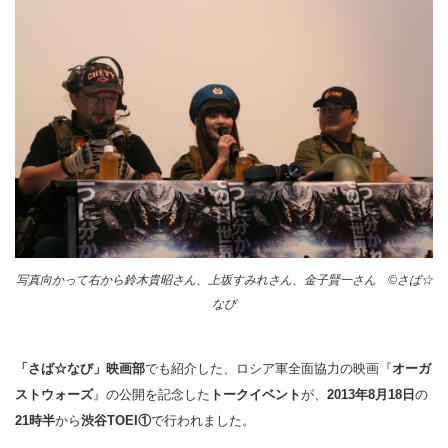
写真向かって右から鈴木貴昭さん、上坂すみれさん、金子賢一さん ©さば☆
なび
「さば☆なび」映画部
でも紹介した、ロシア軍全面協力の映画『
オーガ
ストウォーズ
』の公開を記念した
トークイベント
が、
2013年8月18日
の
21時半
から
渋谷TOEI①
で行われました。