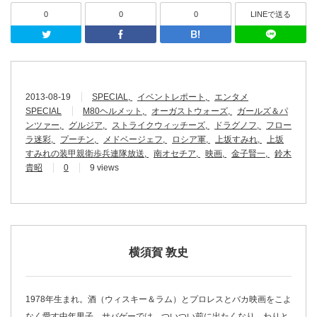
0
0
0
LINEで送る
Twitter
Facebook
はてなブッ
2013-08-19
SPECIAL
イベントレポート
エンタメ
SPECIAL
M80ヘルメット
オーガストウォーズ
ガールズ＆パ
ンツァー
グルジア
ストライクウィッチーズ
ドラグノフ
フロー
ラ迷彩
プーチン
メドベージェフ
ロシア軍
上坂すみれ
上坂
すみれの装甲親衛歩兵連隊放送
南オセチア
映画
金子賢一
鈴木
貴昭
0
9 views
横須賀 敦史
1978年生まれ。酒（ウィスキー＆ラム）とプロレスとバカ映画をこよ
なく愛す中年男子。サバゲーでは、ついつい前に出たくなり、わりと