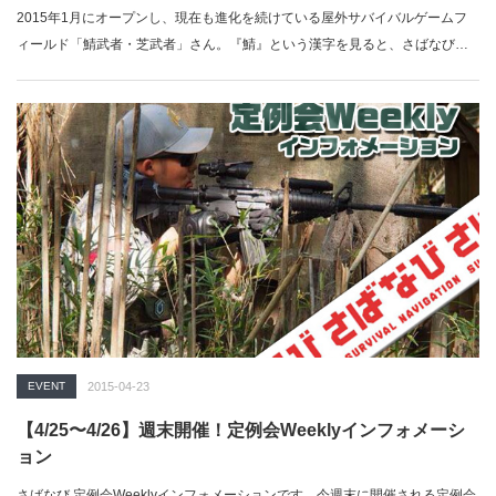
2015年1月にオープンし、現在も進化を続けている屋外サバイバルゲームフ
ィールド「鯖武者・芝武者」さん。『鯖』という漢字を見ると、さばなび…
EVENT
2015-04-23
【4/25〜4/26】週末開催！定例会Weeklyインフォメーシ
ョン
さばなび 定例会Weeklyインフォメーションです。今週末に開催される定例会