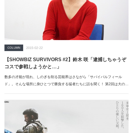
COLUMN
2015-02-22
【SHOWBIZ SURVIVORS #2】鈴木 咲「逮捕しちゃうぞ
コスで参戦しようかと…」
数多の才能が現れ、しのぎを削る芸能界はさながら「サバイバルフィール
ド」。そんな場所に身ひとつで勝負する猛者たちに話を聞く！ 第2回は大のサ
バゲ好きを公…