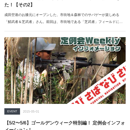
た！【その2】
成田空港のお膝元にオープンした、市街地＆森林でのサバゲーが楽しめる
「鯖武者＆芝武者」さん。前回は、市街地である「芝武者」フィールドにフ
ォー…
EVENT
2015-05-01
【5/2〜5/6】ゴールデンウィーク特別編！ 定例会インフォ
メーション！