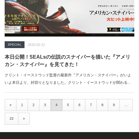
SPECIAL
2015-02-21
本日公開！SEALsの伝説のスナイパーを描いた『アメリ
カン・スナイパー』を見てきた！
クリント・イーストウッド監督の最新作『アメリカン・スナイパー』がいよ
いよ本日より、封切りとなりました。クリント・イーストウッドが関わる映
画は、…
«
1
2
3
4
5
6
7
8
9
…
23
»