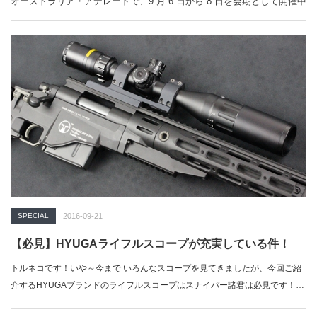
オーストラリア・アデレードで、9 月 6 日から 8 日を会期として開催中
の防衛展示会「ランド・フォーセス (Land Forces) 2016 」において、
米航空電子機器大手ロックウェル・コリンズ (Rockwell Collins) が、戦
闘用ヘルメットにマウントさせる統合型デジタルビジョンシステム
「IDVS (Integrated Digital Vision System) 」を発表した。
「ミリブロ
News」で続きを読む
SPECIAL
2016-09-21
【必見】HYUGAライフルスコープが充実している件！
トルネコです！いや～今まで いろんなスコープを見てきましたが、今回ご紹
介するHYUGAブランドのライフルスコープはスナイパー諸君は必見です！…