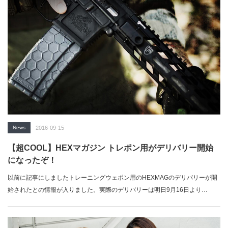
関連記事：
⇒
カラシニコフが初試作モデル「SVK」「VSV-338」などを国際軍事技
術フォーラム「アルミヤ2016」で展示
「ミリブロNews」で続きを読む
News
2016-09-15
【超COOL】HEXマガジン トレポン用がデリバリー開始
になったぞ！
以前に記事にしましたトレーニングウェポン用のHEXMAGのデリバリーが開
始されたとの情報が入りました。実際のデリバリーは明日9月16日より…