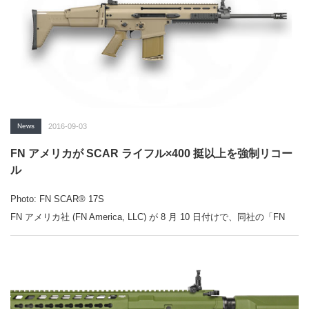
News
2016-09-03
FN アメリカが SCAR ライフル×400 挺以上を強制リコー
ル
Photo: FN SCAR® 17S
FN アメリカ社 (FN America, LLC) が 8 月 10 日付けで、同社の「FN
SCAR 17S」に欠陥があったとして、強制リコールをおこなっているこ
とが分かった。Guns.com が伝えている。
「ミリブロNews」で続きを
読む