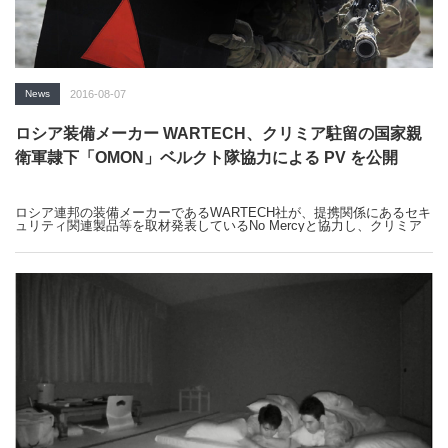
News
2016-08-07
ロシア装備メーカー WARTECH、クリミア駐留の国家親
衛軍隷下「OMON」ベルクト隊協力による PV を公開
ロシア連邦の装備メーカーであるWARTECH社が、提携関係にあるセキ
ュリティ関連製品等を取材発表しているNo Mercyと協力し、クリミア
共和国に駐留する国家親衛軍隷下特殊任務警察支隊「OMON（概ね日本
の機動隊に相当する暴徒鎮圧部隊）」ベルクト（BERKUT）隊協力の
下、自社製品のPVをYoutube上に公開した。WARTECH社の発表によれ
ば、ベルクト隊に同社のプレートキャリアTv-103とTV-106 ベルト、ア
ドミンポーチを隊員に支給しているという。また新製品のバックパック
やストレッチャーも販売予定のようである。
http://wartechgear.com/
ЧЕХОЛ ПОД БРОНЕЖИЛЕТ 6094 (TV-103) / ПОЯС
РАЗГРУЗОЧНЫЙ (TV-106)
公開されたPVはWARTECH社製品をアピールするものであるが、これ