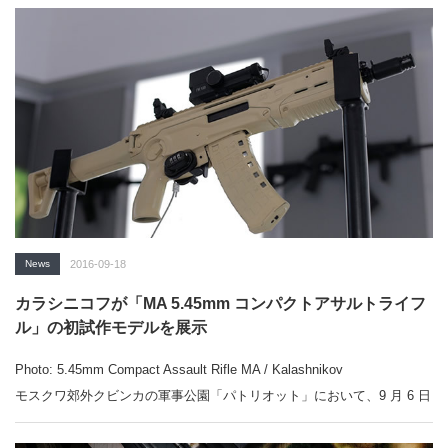
News
2016-09-18
カラシニコフが「MA 5.45mm コンパクトアサルトライフ
ル」の初試作モデルを展示
Photo: 5.45mm Compact Assault Rifle MA / Kalashnikov
モスクワ郊外クビンカの軍事公園「パトリオット」において、9 月 6 日
より開幕した国際軍事技術フォーラム「アルミヤ (軍隊) 2016, Army
2016」で、カラシニコフ (Kalashnikov Group) が 5.45mm コンパクトア
サルトライフル「MA」の初試作モデルを展示した。