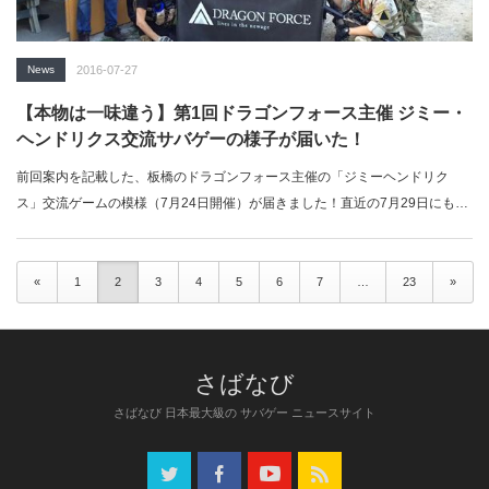
News
2016-07-27
【本物は一味違う】第1回ドラゴンフォース主催 ジミー・
ヘンドリクス交流サバゲーの様子が届いた！
前回案内を記載した、板橋のドラゴンフォース主催の「ジミーヘンドリク
ス」交流ゲームの模様（7月24日開催）が届きました！直近の7月29日にも…
«
1
2
3
4
5
6
7
…
23
»
さばなび 日本最大級の サバゲー ニュースサイト