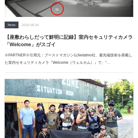
までロシアの特殊部隊では確認できなかった、ブリーチングチャージ
(爆薬による室内突入手段）を行っていたり、被弾負傷した際の応急手
当訓練や新製品と思われるポーチ類型簡易ストレッチャーを用いていた
りと、見所がある動画となっているので一見の価値はあるだろう。
「ミ
リブロNews」で続きを読む
News
2016-08-04
【座敷わらしだって鮮明に記録】室内セキュリティカメラ
「Welcome」がスゴイ
※PARTNER※引用元：ブーストマガジン仏Netatmo社、最先端技術を搭載し
た室内セキュリティカメラ『Welcome（ウェルカム）』で、“…