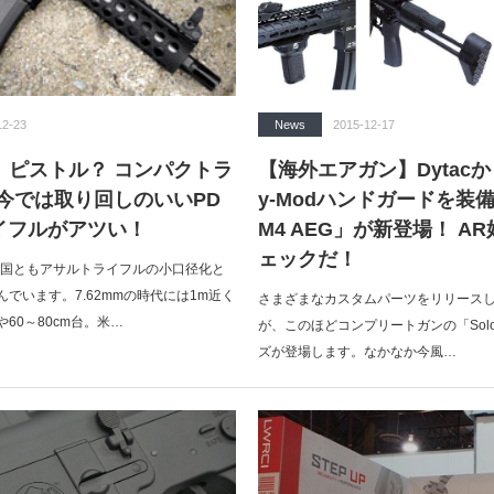
12-23
News
2015-12-17
】ピストル？ コンパクトラ
【海外エアガン】Dytac
今では取り回しのいいPD
y-Modハンドガードを装備
イフルがアツい！
M4 AEG」が新登場！ A
ェックだ！
、各国ともアサルトライフルの小口径化と
でいます。7.62mmの時代には1m近く
さまざまなカスタムパーツをリリースして
60～80cm台。米…
が、このほどコンプリートガンの「Solo 
ズが登場します。なかなか今風…