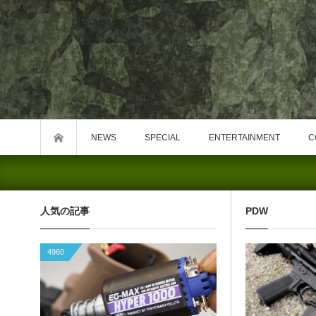
NEWS
SPECIAL
ENTERTAINMENT
C
人気の記事
PDW
4960