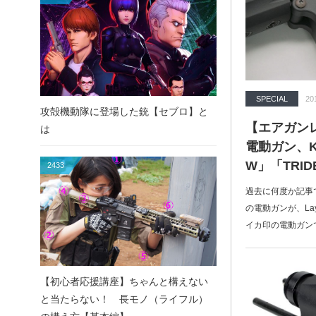
SPECIAL
20
攻殻機動隊に登場した銃【セブロ】と
【エアガン
は
電動ガン、KR
W」「TRID
2433
過去に何度か記事
の電動ガンが、La
イカ印の電動ガン
【初心者応援講座】ちゃんと構えない
と当たらない！ 長モノ（ライフル）