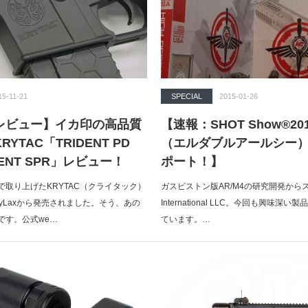
15-11-21
SPECIAL
2015-01-26
レビュー】イカ印の高品質
【速報：SHOT Show®20
YTAC「TRIDENT PD
（エルダブルアールシー）
ENT SPR」レビュー！
ポート！】
で取り上げたKRYTAC（クライタック）
ガスピストン版AR/M4の研究開発から
yLaxから発売されました。そう、あの
International LLC。今回も興味深
です。公式we…
ています。…