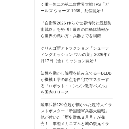
く唯一無二の第二次世界大戦TPS「ガ
ールズ ウォーズ 1939」配信開始！
『自衛隊2026 ゆらぐ世界情勢と最新防
衛戦略』を発刊！最新の自衛隊情報か
ら世界の戦い方・兵器までを網羅
ぐりんぱ新アトラクション「シューテ
ィングミッション ワルの巣」2026年7
月17日（金）ミッション開始！
知性を動かし論理を組み立てるーBLDB
が機械工学の原点を自宅でマスターす
る『ロボット・エンジン教育パズル』
を国内リリース
陸軍兵器120点超が描かれた超特大イラ
ストポスター「帝国陸軍兵器大画報」
他が付いた「歴史群像８月号」が発
売！ 軍艦メカニズムと城の復元イラ