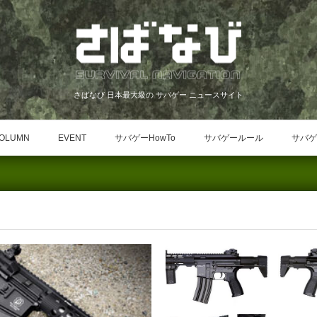
さばなび 日本最大級の サバゲー ニュースサイト
OLUMN
EVENT
サバゲーHowTo
サバゲールール
サバゲ