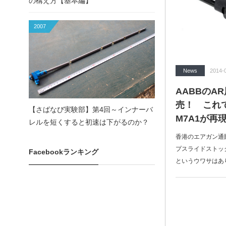
の構え方【基本編】
2007
News
2014-
AABBのA
売！ これ
【さばなび実験部】第4回～インナーバ
M7A1が再
レルを短くすると初速は下がるのか？
香港のエアガン通販サ
プスライドストッ
Facebookランキング
というウワサはあ