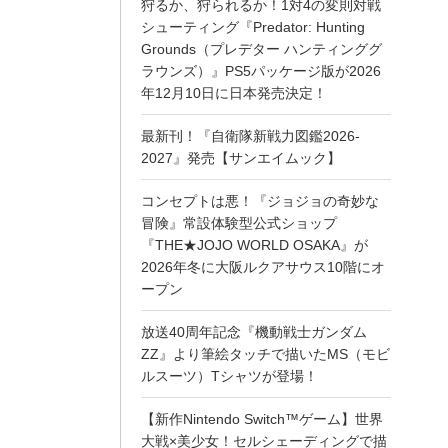
狩るか、狩られるか！1対4の変則対戦
シューティング『Predator: Hunting
Grounds（プレデター ハンティンググ
ラウンズ）』PS5パッケージ版が2026
年12月10日に日本発売決定！
最新刊！『自衛隊新戦力図鑑2026-
2027』発売【サンエイムック】
コンセプトは悪！『ジョジョの奇妙な
冒険』常設体験型公式ショップ
『THE★JOJO WORLD OSAKA』が
2026年冬に大阪ルクアサウス10階にオ
ープン
放送40周年記念『機動戦士ガンダム
ZZ』より筆絵タッチで描いたMS（モビ
ルスーツ）Tシャツが登場！
【新作Nintendo Switch™ゲーム】世界
大戦×美少女！セルシェーディングで描