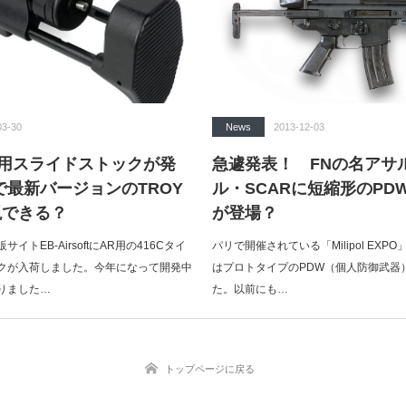
03-30
News
2013-12-03
R用スライドストックが発
急遽発表！ FNの名アサ
で最新バージョンのTROY
ル・SCARに短縮形のPD
現できる？
が登場？
イトEB-AirsoftにAR用の416Cタイ
パリで開催されている「Milipol EXPO」で
クが入荷しました。今年になって開発中
はプロトタイプのPDW（個人防御武器
りました…
た。以前にも…
トップページに戻る