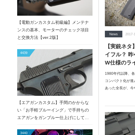
【電動ガンカスタム初級編】メンテナ
ンスの基本、モーターのチェック項目
News
2017-
と交換方法【ver.2版】
【実銃ネタ
4439
イフル？ 昨
W仕様のラ
1980年代以降
コンパクト化が進ん
あった全長が、今や
【エアガンカスタム】手間のかからな
い「お手軽ブルーイング」で手持ちの
エアガンをガンブルー仕上げにしてみ
た！
3440