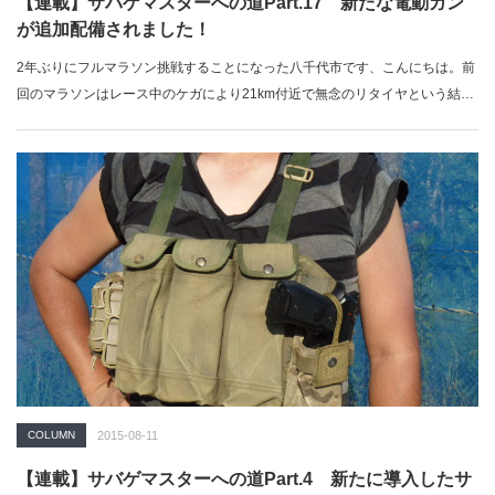
【連載】サバゲマスターへの道Part.17 新たな電動ガン
が追加配備されました！
2年ぶりにフルマラソン挑戦することになった八千代市です、こんにちは。前
回のマラソンはレース中のケガにより21km付近で無念のリタイヤという結果
に。…
COLUMN
2015-08-11
【連載】サバゲマスターへの道Part.4 新たに導入したサ