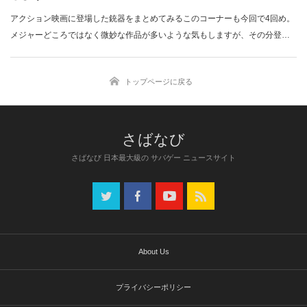
アクション映画に登場した銃器をまとめてみるこのコーナーも今回で4回め。
メジャーどころではなく微妙な作品が多いような気もしますが、その分登場
する銃器はマ…
トップページに戻る
さばなび 日本最大級の サバゲー ニュースサイト
About Us
プライバシーポリシー