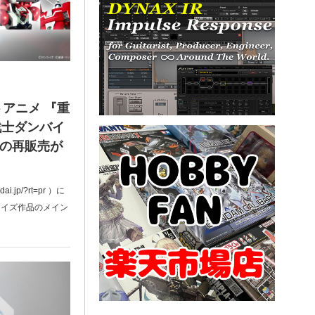
トアニメ 『重
戦士ダンバイ
種の再販売が
.jp/?rt=pr ）に
ライズ作品のメイン