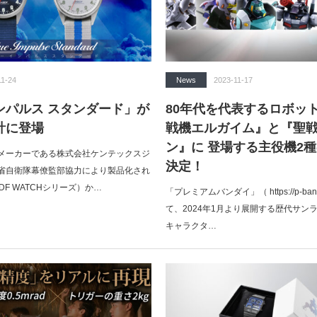
11-24
News
2023-11-17
ンパルス スタンダード」が
80年代を代表するロボッ
計に登場
戦機エルガイム』と『聖
ン』に 登場する主役機2
メーカーである株式会社ケンテックスジ
決定！
省自衛隊幕僚監部協力により製品化され
DF WATCHシリーズ）か…
「プレミアムバンダイ」（ https://p-bandai
て、2024年1月より展開する歴代サン
キャラクタ…