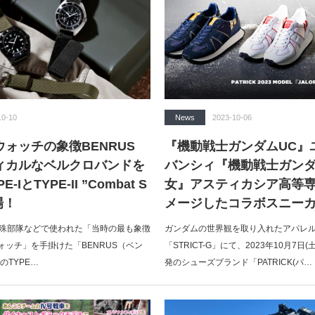
10-10
News
2023-10-06
ォッチの象徴BENRUS
『機動戦士ガンダムUC』
ィカルなベルクロバンドを
バンシィ『機動戦士ガンダ
IとTYPE-II ”Combat S
女』アスティカシア高等
場！
メージしたコラボスニー
特殊部隊などで使われた「当時の最も象徴
ガンダムの世界観を取り入れたアパレ
ォッチ」を手掛けた「BENRUS（ベン
「STRICT-G」にて、2023年10月7日
のTYPE…
発のシューズブランド「PATRICK(パ…