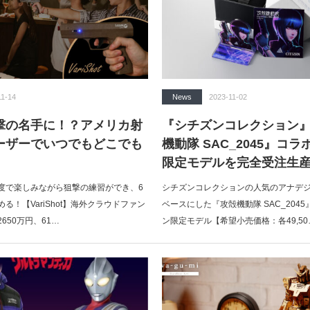
11-14
News
2023-11-02
撃の名手に！？アメリカ射
『シチズンコレクション
ーザーでいつでもどこでも
機動隊 SAC_2045』コ
限定モデルを完全受注生
度で楽しみながら狙撃の練習ができ、6
シチズンコレクションの人気のアナデ
る！【VariShot】海外クラウドファン
ベースにした『攻殻機動隊 SAC_204
650万円、61…
ン限定モデル【希望小売価格：各49,50