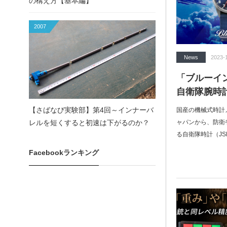
の構え方【基本編】
2007
News
2023-
「ブルーイ
自衛隊腕時
【さばなび実験部】第4回～インナーバ
国産の機械式時計
レルを短くすると初速は下がるのか？
ャパンから、防衛
る自衛隊時計（JS
Facebookランキング