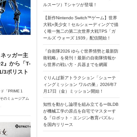
ルスーツ）Tシャツが登場！
【新作Nintendo Switch™ゲーム】世界
大戦×美少女！セルシェーディングで描
く唯一無二の第二次世界大戦TPS「ガ
ールズ ウォーズ 1939」配信開始！
『自衛隊2026 ゆらぐ世界情勢と最新防
ェネッガー主
衛戦略』を発刊！最新の自衛隊情報か
2』から「T-
ら世界の戦い方・兵器までを網羅
1/3ポリスト
ぐりんぱ新アトラクション「シューテ
ィングミッション ワルの巣」2026年7
月17日（金）ミッション開始！
PRIME 1
。そのミュージアム
知性を動かし論理を組み立てるーBLDB
…
が機械工学の原点を自宅でマスターす
る『ロボット・エンジン教育パズル』
を国内リリース