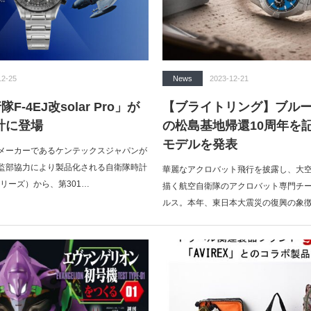
12-25
News
2023-12-21
F-4EJ改solar Pro」が
【ブライトリング】ブル
計に登場
の松島基地帰還10周年を
モデルを発表
メーカーであるケンテックスジャパンが
監部協力により製品化される自衛隊時計
華麗なアクロバット飛行を披露し、大
Hシリーズ）から、第301…
描く航空自衛隊のアクロバット専門チ
ルス。本年、東日本大震災の復興の象