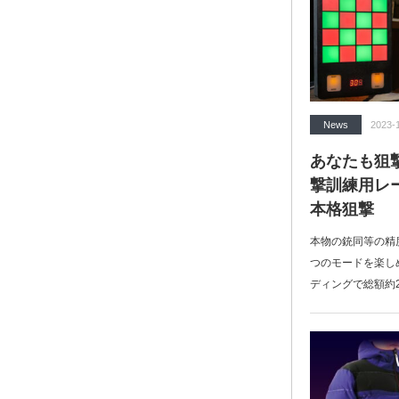
News
2023-
あなたも狙
撃訓練用レ
本格狙撃
本物の銃同等の精
つのモードを楽しめ
ディングで総額約2