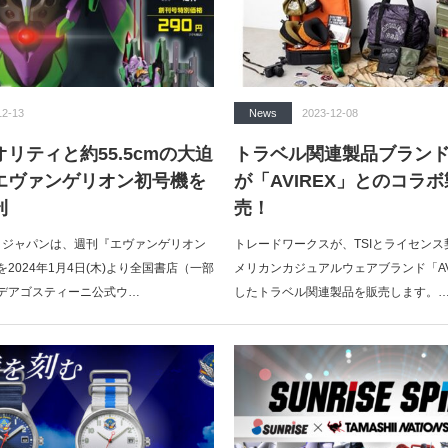
12-13
News
2023-12-08
リティと約55.5cmの大迫
トラベル関連製品ブランド「
エヴァンゲリオン初号機を
が「AVIREX」とのコラ
刊
売！
･ジャパンは、週刊『エヴァンゲリオン
トレードワークスが、TSIとライセン
2024年1月4日(木)より全国書店（一部
メリカンカジュアルウェアブランド「AV
デアゴスティーニ公式ウ…
したトラベル関連製品を販売します。