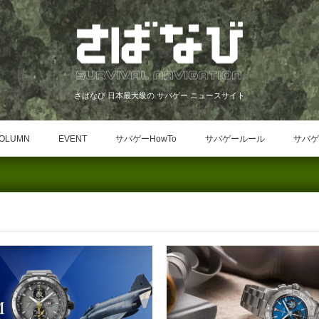
さばなび 日本最大級の サバゲー ニュースサイト
OLUMN
EVENT
サバゲーHowTo
サバゲールール
サバゲ