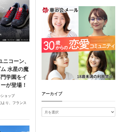
ユニコーン、
ム 水星の魔
専門学園をイ
カーが登場！
アーカイブ
ルショップ
(土)より、フランス