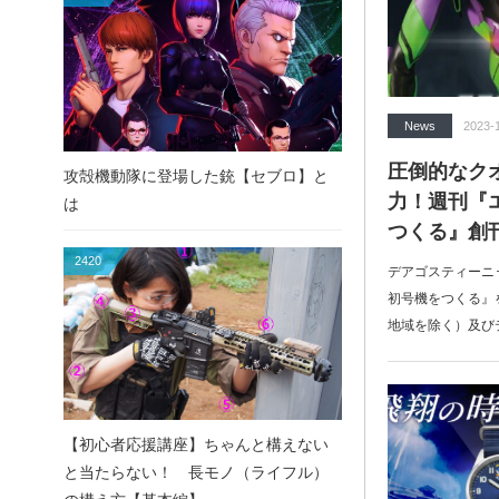
News
2023-
圧倒的なクオ
攻殻機動隊に登場した銃【セブロ】と
力！週刊『
は
つくる』創
2420
デアゴスティーニ
初号機をつくる』を
地域を除く）及び
【初心者応援講座】ちゃんと構えない
と当たらない！ 長モノ（ライフル）