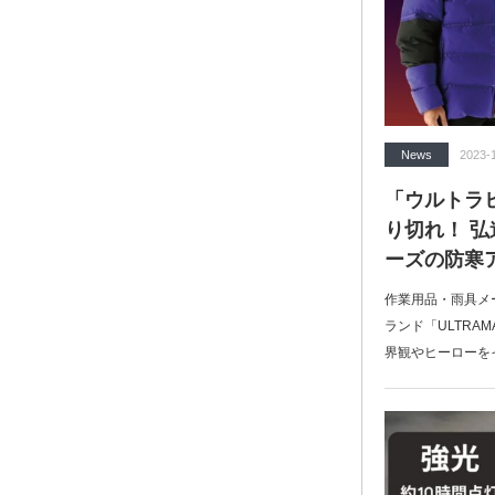
News
2023-
「ウルトラ
り切れ！ 
ーズの防寒
作業用品・雨具メ
ランド「ULTRA
界観やヒーローを