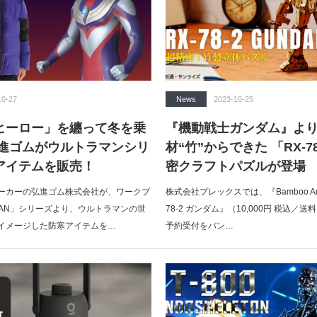
10-27
News
2023-10-25
ヒーロー」を纏って冬を乗
『機動戦士ガンダム』より
弘進ゴムがウルトラマンシリ
材“竹”からできた 「RX-7
アイテムを販売！
密クラフトパズルが登場
ーカーの弘進ゴム株式会社が、ワークブ
株式会社プレックスでは、『Bamboo Art w
MAN」シリーズより、ウルトラマンの世
78-2 ガンダム』（10,000円 税込／
イメージした防寒アイテムを…
予約受付をバン…