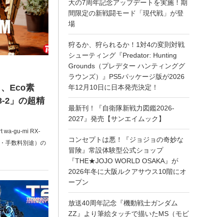
大の7周年記念アップデートを実施！期
間限定の新戦闘モード「現代戦」が登
場
狩るか、狩られるか！1対4の変則対戦
シューティング『Predator: Hunting
Grounds（プレデター ハンティンググ
ラウンズ）』PS5パッケージ版が2026
、Eco素
年12月10日に日本発売決定！
8-2」の超精
最新刊！『自衛隊新戦力図鑑2026-
2027』発売【サンエイムック】
a-gu-mi RX-
コンセプトは悪！『ジョジョの奇妙な
送料・手数料別途）の
冒険』常設体験型公式ショップ
『THE★JOJO WORLD OSAKA』が
2026年冬に大阪ルクアサウス10階にオ
ープン
放送40周年記念『機動戦士ガンダム
ZZ』より筆絵タッチで描いたMS（モビ