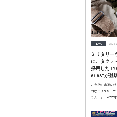
News
2023-
ミリタリーウ
に、タクテ
採用したTYPE-
eries”が登
70年代に米軍の
的なミリタリーウ
ラス）」。2022年