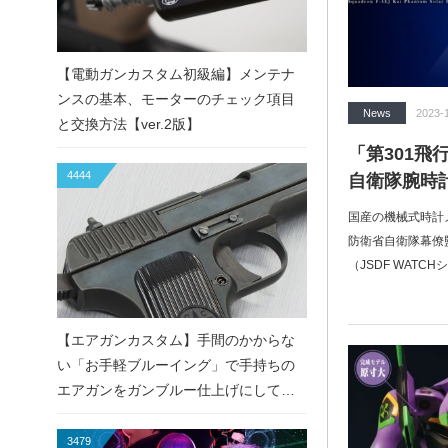
【電動ガンカスタム初級編】メンテナ
ンスの基本、モーターのチェック項目
News
2023-
と交換方法【ver.2版】
「第301飛行隊
4444
自衛隊腕時
国産の機械式時計
防衛省自衛隊幕僚
（JSDF WATC
【エアガンカスタム】手間のかからな
い「お手軽ブルーイング」で手持ちの
エアガンをガンブルー仕上げにしてみ
た！
3479