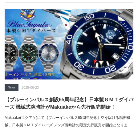
News
2025-06-23
【ブルーインパルス創設65周年記念】日本製ＧＭＴダイバ
ーズ 機械式腕時計がMakuakeから先行販売開始！
Makuake(マクアケ)にて【ブルーインパルス65周年記念】空を駆ける精密機
械、日本製ＧＭＴダイバーズ メンズ腕時計の限定先行販売が開始となりまし
た…