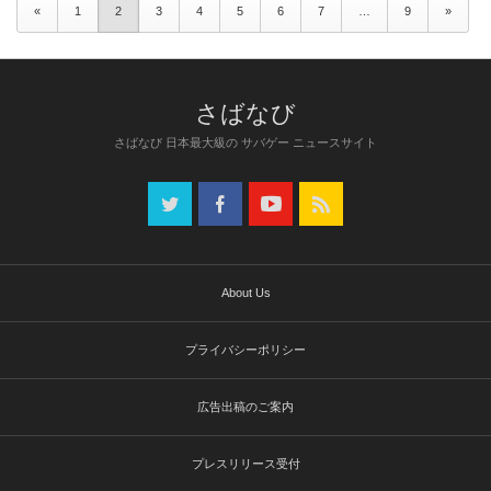
«
1
2
3
4
5
6
7
…
9
»
さばなび 日本最大級の サバゲー ニュースサイト
About Us
プライバシーポリシー
広告出稿のご案内
プレスリリース受付