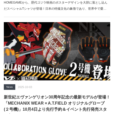
HOMEGAMEから、歴代ゴジラ映画のポスターデザインを大胆に落とし込ん
だスペシャルTシャツが登場！日本の特撮文化の象徴であり、世界中で愛…
News
2025-10-03
新世紀エヴァンゲリオン30周年記念の最新モデルが登場！
「MECHANIX WEAR × A.T.FIELD オリジナルグローブ
(２号機)」10月4日より先行予約＆イベント先行発売スタ