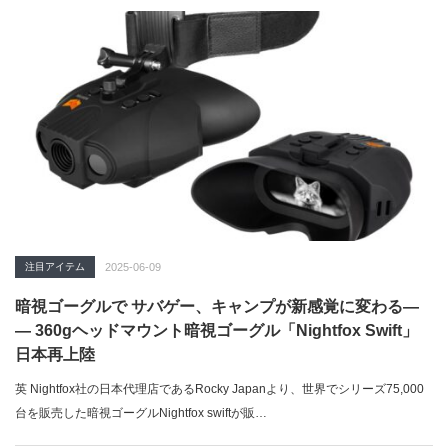
注目アイテム
2025-06-09
暗視ゴーグルで サバゲー、キャンプが新感覚に変わる―
― 360gヘッドマウント暗視ゴーグル「Nightfox Swift」
日本再上陸
英 Nightfox社の日本代理店であるRocky Japanより、世界でシリーズ75,000
台を販売した暗視ゴーグルNightfox swiftが販…