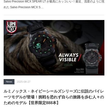
Salvo Precision MCX SPEAR LT が最高にカッコいい！最近、流星のように現
れた Salvo Precision MCX S…
News
2025-08-27
ルミノックス・ネイビーシールズシリーズに伝説のパイレ
ーツモデルが登場！挑戦を恐れず自らの旅路を歩む人々の
ためのモデル【世界限定888本】