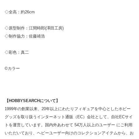
◇全高：約26cm
◇原型制作：江間時郎(澤田工房)
◇制作協力：佐藤靖浩
◇彩色：真二
©カラー
【HOBBYSEARCHについて】
1999年の創業以来、20年以上にわたりフィギュアを中心としたホビー
グッズを取り扱うインターネット通販（EC）会社として、自社ECサイ
トを運営しています。国内外あわせて 54万人以上のユーザー にご利用
いただいており、ヘビーユーザー向けのコレクションアイテムから、お