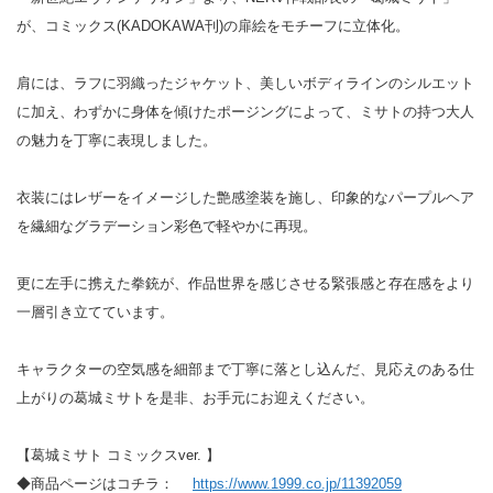
が、コミックス(KADOKAWA刊)の扉絵をモチーフに立体化。
肩には、ラフに羽織ったジャケット、美しいボディラインのシルエット
に加え、わずかに身体を傾けたポージングによって、ミサトの持つ大人
の魅力を丁寧に表現しました。
衣装にはレザーをイメージした艶感塗装を施し、印象的なパープルヘア
を繊細なグラデーション彩色で軽やかに再現。
更に左手に携えた拳銃が、作品世界を感じさせる緊張感と存在感をより
一層引き立てています。
キャラクターの空気感を細部まで丁寧に落とし込んだ、見応えのある仕
上がりの葛城ミサトを是非、お手元にお迎えください。
【葛城ミサト コミックスver. 】
◆商品ページはコチラ：
https://www.1999.co.jp/11392059