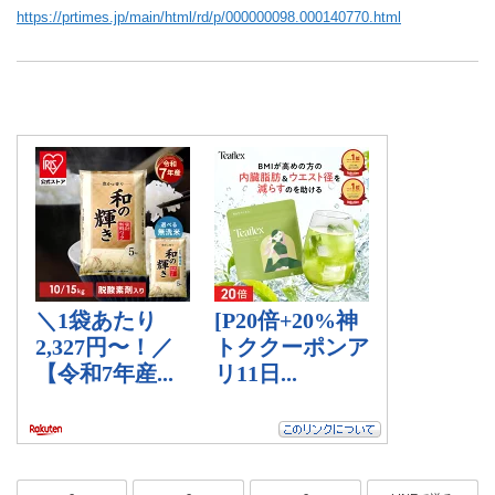
https://prtimes.jp/main/html/rd/p/000000098.000140770.html