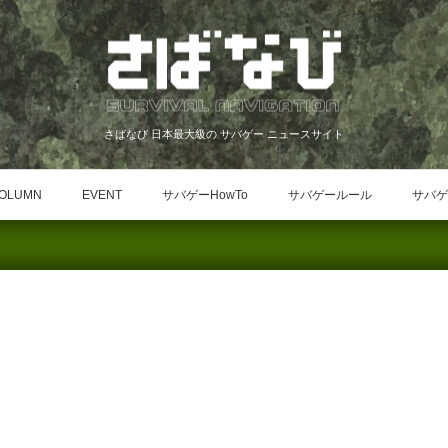
さばなび 日本最大級の サバゲー ニュースサイト
OLUMN
EVENT
サバゲーHowTo
サバゲールール
サバゲ