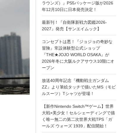
ラウンズ）』PS5パッケージ版が2026
年12月10日に日本発売決定！
最新刊！『自衛隊新戦力図鑑2026-
2027』発売【サンエイムック】
コンセプトは悪！『ジョジョの奇妙な
冒険』常設体験型公式ショップ
『THE★JOJO WORLD OSAKA』が
2026年冬に大阪ルクアサウス10階にオ
ープン
放送40周年記念『機動戦士ガンダム
ZZ』より筆絵タッチで描いたMS（モビ
ルスーツ）Tシャツが登場！
【新作Nintendo Switch™ゲーム】世界
大戦×美少女！セルシェーディングで描
く唯一無二の第二次世界大戦TPS「ガ
ールズ ウォーズ 1939」配信開始！