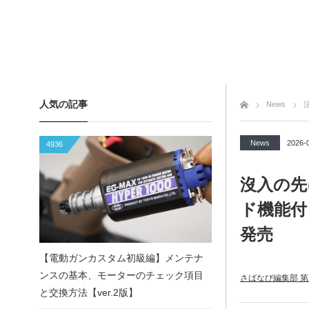
人気の記事
トップページ
News
News
2026-
4936
沒入の先
ド機能付
発売
【電動ガンカスタム初級編】メンテナ
ンスの基本、モーターのチェック項目
さばなび編集部 第
と交換方法【ver.2版】