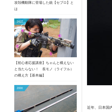
攻殻機動隊に登場した銃【セブロ】と
は
2421
【初心者応援講座】ちゃんと構えない
と当たらない！ 長モノ（ライフル）
の構え方【基本編】
2000
近年、日本国