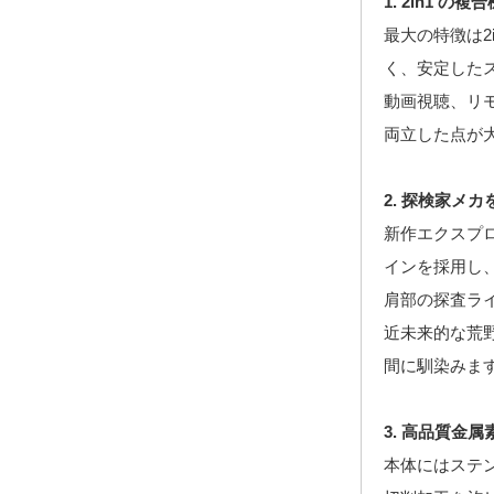
1. 2in1
最大の特徴は2
く、安定した
動画視聴、リ
両立した点が
2. 探検家メ
新作エクスプロ
インを採用し、
肩部の探査ラ
近未来的な荒
間に馴染みま
3. 高品質金
本体にはステン