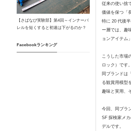
従来の使い捨
価値を保つ「
【さばなび実験部】第4回～インナーバ
特に 20 代
レルを短くすると初速は下がるのか？
ー層では、趣
ョンアイテム
Facebookランキング
こうした市場
ロック）です
同ブランドは「
る観賞用模型
趣味と実用、
今回、同ブラン
SF 探検家メ
デルです。