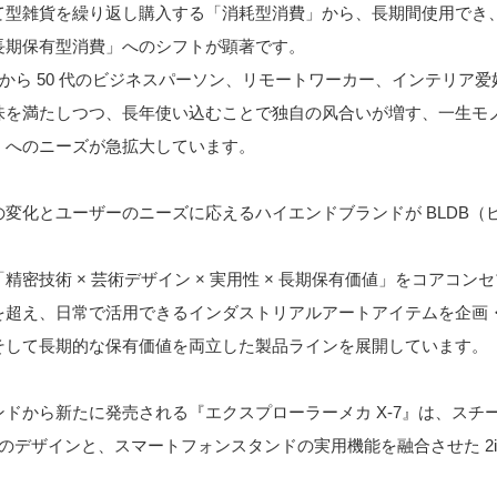
て型雑貨を繰り返し購入する「消耗型消費」から、長期間使用でき
長期保有型消費」へのシフトが顕著です。
後半から 50 代のビジネスパーソン、リモートワーカー、インテリア
味を満たしつつ、長年使い込むことで独自の风合いが増す、一生モ
」へのニーズが急拡大しています。
の変化とユーザーのニーズに応えるハイエンドブランドが BLDB（
。
精密技術 × 芸術デザイン × 実用性 × 長期保有価値」をコアコン
を超え、日常で活用できるインダストリアルアートアイテムを企画
そして長期的な保有価値を両立した製品ラインを展開しています。
ドから新たに発売される『エクスプローラーメカ X-7』は、スチ
カのデザインと、スマートフォンスタンドの実用機能を融合させた 2i