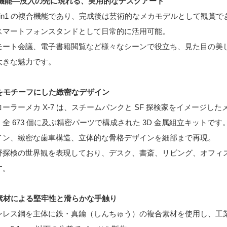
 の複合機能―没入の先に現れる、実用的なデスクアート
in1 の複合機能であり、完成後は芸術的なメカモデルとして観賞で
スマートフォンスタンドとして日常的に活用可能。
モート会議、電子書籍閲覧など様々なシーンで役立ち、見た目の美
大きな魅力です。
カをモチーフにした緻密なデザイン
ーラーメカ X-7 は、スチームパンクと SF 探検家をイメージし
全 673 個に及ぶ精密パーツで構成された 3D 金属組立キットです
イン、緻密な歯車構造、立体的な骨格デザインを細部まで再現。
野探検の世界観を表現しており、デスク、書斎、リビング、オフィ
す。
属素材による堅牢性と滑らかな手触り
レス鋼を主体に鉄・真鍮（しんちゅう）の複合素材を使用し、工業用