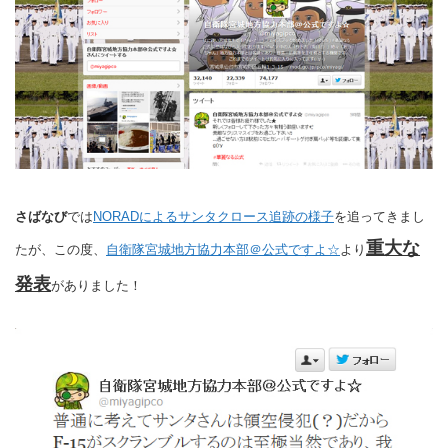
さばなび
では
NORADによるサンタクロース追跡の様子
を追ってきまし
重大な
たが、この度、
自衛隊宮城地方協力本部＠公式ですよ☆
より
発表
がありました！