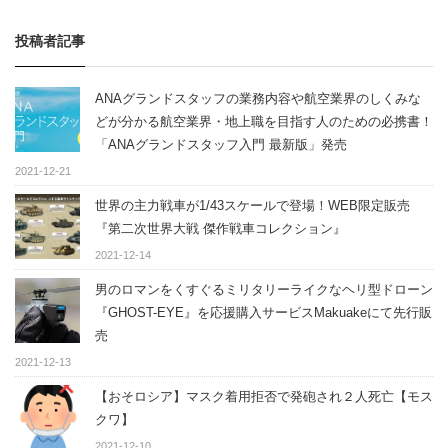
投稿者記事
ANAグランドスタッフの業務内容や航空業界のしくみな
どが分かる航空業界・地上職を目指す人のための必携書！
「ANAグランドスタッフ入門 最新版」発売
2021-12-21
世界の主力戦車が1/43スケールで登場！WEB限定販売
『第二次世界大戦 傑作戦車コレクション』
2021-12-14
男のロマンをくすぐるミリタリーライクなヘリ型ドローン
『GHOST-EYE』を応援購入サービスMakuakeにて先行販
売
2021-12-13
【おそロシア】マスク着用拒否で発砲され２人死亡【モス
クワ】
2021-12-10