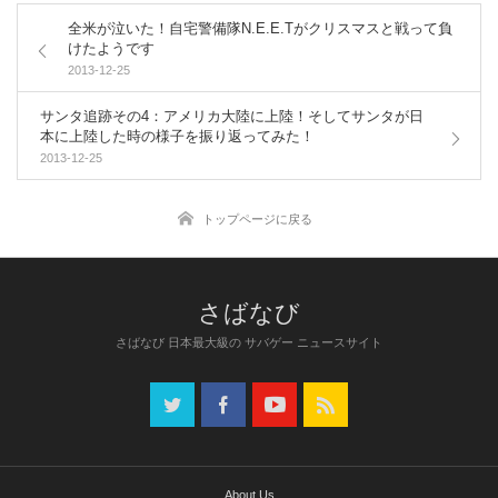
全米が泣いた！自宅警備隊N.E.E.Tがクリスマスと戦って負
けたようです
2013-12-25
サンタ追跡その4：アメリカ大陸に上陸！そしてサンタが日
本に上陸した時の様子を振り返ってみた！
2013-12-25
トップページに戻る
さばなび 日本最大級の サバゲー ニュースサイト
About Us