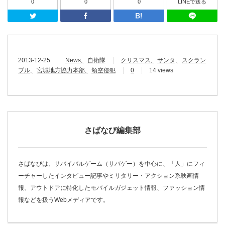
0
0
0
LINEで送る
Twitter
Facebook
はてなブッ
2013-12-25
News
自衛隊
クリスマス
サンタ
スクラン
ブル
宮城地方協力本部
領空侵犯
0
14 views
さばなび編集部
さばなびは、サバイバルゲーム（サバゲー）を中心に、「人」にフィ
ーチャーしたインタビュー記事やミリタリー・アクション系映画情
報、アウトドアに特化したモバイルガジェット情報、ファッション情
報などを扱うWebメディアです。