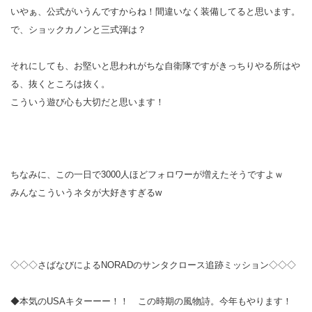
いやぁ、公式がいうんですからね！間違いなく装備してると思います。
で、ショックカノンと三式弾は？
それにしても、お堅いと思われがちな自衛隊ですがきっちりやる所はや
る、抜くところは抜く。
こういう遊び心も大切だと思います！
ちなみに、この一日で3000人ほどフォロワーが増えたそうですよｗ
みんなこういうネタが大好きすぎるw
◇◇◇さばなびによるNORADのサンタクロース追跡ミッション◇◇◇
◆本気のUSAキターーー！！ この時期の風物詩。今年もやります！