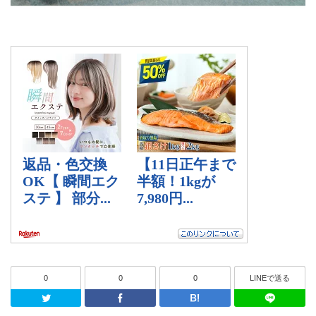
0
0
0
LINEで送る
Twitter
Facebook
はてなブッ