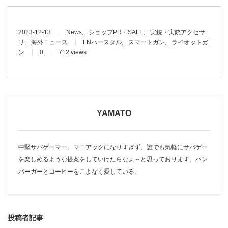
2023-12-13
News
ショップPR・SALE
実銃・実銃アクセサ
リ
海外ニュース
FNハースタル
スマートガン
ライオットガ
ン
0
712 views
YAMATO
中堅サバゲーマー。マニアックになりすぎず、誰でも気軽にサバゲー
を楽しめるような提案をしていけたらなぁ～と思っております。ハン
バーガーとコーヒーをこよなく愛している。
投稿者記事