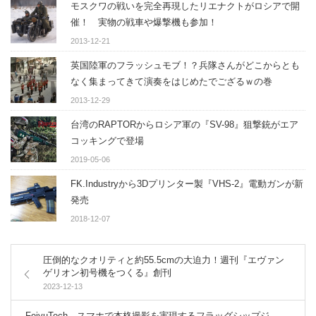
モスクワの戦いを完全再現したリエナクトがロシアで開
催！ 実物の戦車や爆撃機も参加！
2013-12-21
英国陸軍のフラッシュモブ！？兵隊さんがどこからとも
なく集まってきて演奏をはじめたでござるｗの巻
2013-12-29
台湾のRAPTORからロシア軍の『SV-98』狙撃銃がエア
コッキングで登場
2019-05-06
FK.Industryから3Dプリンター製『VHS-2』電動ガンが新
発売
2018-12-07
圧倒的なクオリティと約55.5cmの大迫力！週刊『エヴァン
ゲリオン初号機をつくる』創刊
2023-12-13
FeiyuTech、スマホで本格撮影を実現するフラッグシップジ