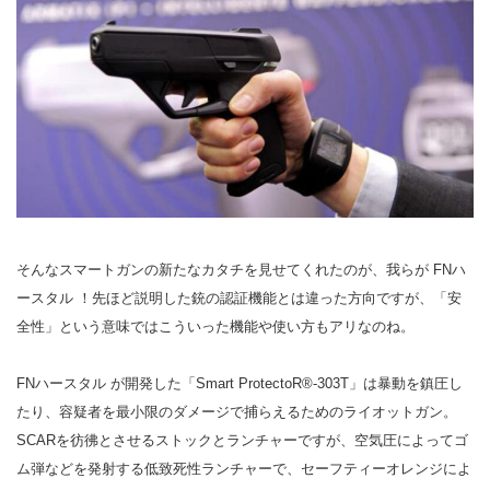
そんなスマートガンの新たなカタチを見せてくれたのが、我らが FNハ
ースタル ！先ほど説明した銃の認証機能とは違った方向ですが、「安
全性」という意味ではこういった機能や使い方もアリなのね。
FNハースタル が開発した「Smart ProtectoR®-303T」は暴動を鎮圧し
たり、容疑者を最小限のダメージで捕らえるためのライオットガン。
SCARを彷彿とさせるストックとランチャーですが、空気圧によってゴ
ム弾などを発射する低致死性ランチャーで、セーフティーオレンジによ