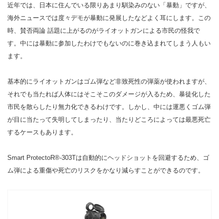
近年では、日本に住んでいる限りあまり馴染みのない「暴動」ですが、
海外ニュースでは度々デモが暴動に発展したなどよく耳にします。この
時、賛否両論 話題に上がるのがライオットガンによる市民の怪我で
す。中には暴動に参加したわけでもないのに巻き込まれてしまう人もい
ます。
基本的にライオットガンはゴム弾など非致死性の弾薬が使われますが、
それでも当たれば人体にはそこそこのダメージが入るため、暴徒化した
市民を散らしたり無力化できるわけです。しかし、中には運悪くゴム弾
が目に当たって失明してしまったり、当たりどころによっては最悪死亡
するケースもあります。
Smart ProtectoR®-303Tは自動的にヘッドショットを回避するため、ゴ
ム弾による重傷や死亡のリスクをかなり減らすことができるのです。