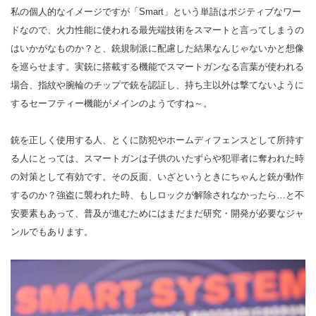
私の個人的なイメージですが「Smart」という単語はポジティブなワー
ドなので、火力性能に使われる最先端技術をスマートと言ってしまうの
はいかがなものか？と、銃規制派に配慮した結果なんじゃないかと想像
を巡らせます。実銃に搭載する機能でスマートガンなる言葉が使われる
場合、指紋や腕輪のチップで銃を認証し、持ち主以外は撃てないように
するセーフティー機能がメインのようですね～。
銃を正しく使用する人、とくに防犯やホームディフェンスとして所持す
る人にとっては、スマートガンは子供のいたずらや犯罪者に奪われた時
の対策として有効です。その反面、いざというときにちゃんと銃が動作
するのか？強盗に襲われた時、もしロックが解除されなかったら…と不
安要素もあって、普及が進むためにはまだまだ研究・開発が必要なジャ
ンルでもあります。