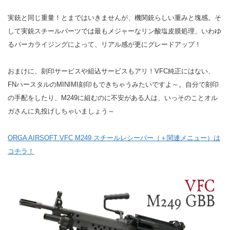
実銃と同じ重量！とまではいきませんが、機関銃らしい重みと塊感。そ
して実銃スチールパーツでは最もメジャーなリン酸塩皮膜処理、いわゆ
るパーカライジングによって、リアル感が更にグレードアップ！
おまけに、刻印サービスや組込サービスもアリ！VFC純正にはない、
FNハースタルのMINIMI刻印もできちゃうみたいですよ～。自分で刻印
の手配をしたり、M249に組むのに不安がある人は、いっそのことオル
ガさんに丸投げしちゃいましょう～
ORGA AIRSOFT VFC M249 スチールレシーバー（＋関連メニュー）は
コチラ！