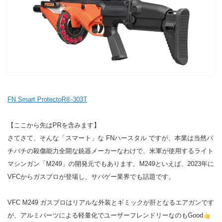
FN Smart ProtectoR®-303T
【ここから先はPRを含みます】
さてさて、そんな「スマート」な FNハースタル ですが、本業は当然バ
チバチの殺傷能力全開な銃器メーカーなわけで、米軍が使用するライト
マシンガン「M249」の開発元でもあります。M249といえば、2023年に
VFCからガスブロが登場し、サバゲー業界でも話題です。
VFC M249 ガスブロはリアルな外装とギミックが肝となるエアガンです
が、アルミパーツによる軽量化でユーザーフレンドリーなのもGood