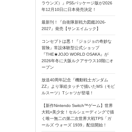
ラウンズ）』PS5パッケージ版が2026
年12月10日に日本発売決定！
最新刊！『自衛隊新戦力図鑑2026-
2027』発売【サンエイムック】
コンセプトは悪！『ジョジョの奇妙な
冒険』常設体験型公式ショップ
『THE★JOJO WORLD OSAKA』が
2026年冬に大阪ルクアサウス10階にオ
ープン
放送40周年記念『機動戦士ガンダム
ZZ』より筆絵タッチで描いたMS（モビ
ルスーツ）Tシャツが登場！
【新作Nintendo Switch™ゲーム】世界
大戦×美少女！セルシェーディングで描
く唯一無二の第二次世界大戦TPS「ガ
ールズ ウォーズ 1939」配信開始！