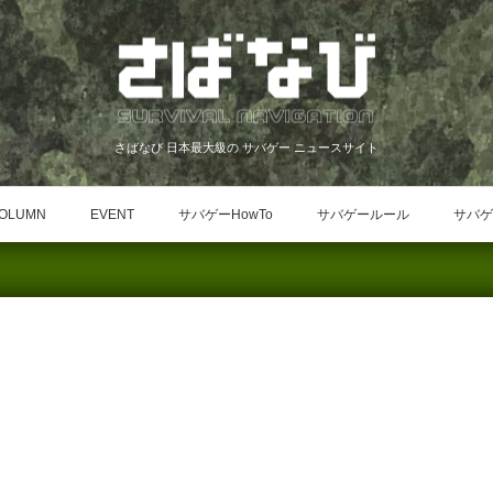
さばなび 日本最大級の サバゲー ニュースサイト
OLUMN
EVENT
サバゲーHowTo
サバゲールール
サバゲ