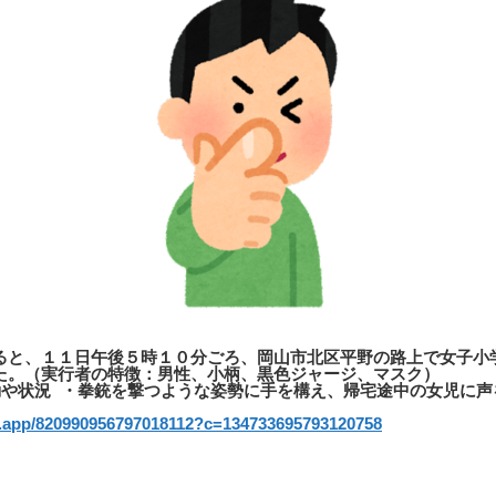
ると、１１日午後５時１０分ごろ、岡山市北区平野の路上で女子小
た。（実行者の特徴：男性、小柄、黒色ジャージ、マスク）
動や状況 ・拳銃を撃つような姿勢に手を構え、帰宅途中の女児に声
」
ot.app/820990956797018112?c=134733695793120758