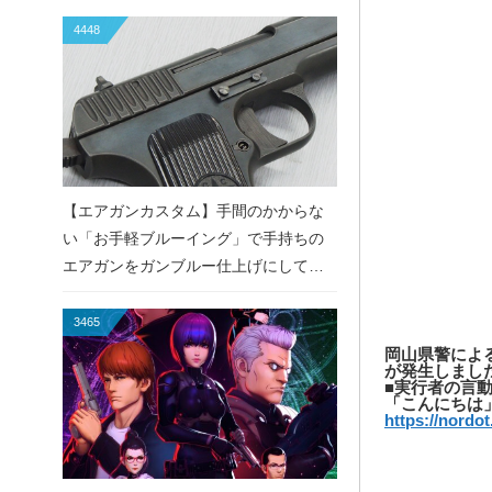
4448
【エアガンカスタム】手間のかからな
い「お手軽ブルーイング」で手持ちの
エアガンをガンブルー仕上げにしてみ
た！
3465
岡山県警によ
が発生しまし
■実行者の言
「こんにちは
https://nord