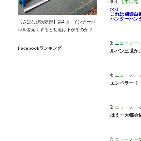
363:
【中部電 
>>1
これは幽遊白
ハンターハン
【さばなび実験部】第4回～インナーバ
レルを短くすると初速は下がるのか？
3:
ニューノー
Facebookランキング
ルパン三世か
4:
ニューノー
エンペラー！
5:
ニューノー
はえー大都会
7:
ニューノー