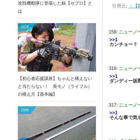
攻殻機動隊に登場した銃【セブロ】と
引用元:
・【
は
2425
158:
ニューノ
>>1
カンチョー？
316:
ニューノ
>>1
【初心者応援講座】ちゃんと構えない
ダンディー坂
と当たらない！ 長モノ（ライフル）
の構え方【基本編】
317:
ニューノ
2008
>>1
そんな事で気