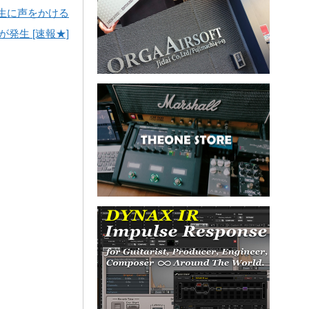
生に声をかける
が発生 [速報★]