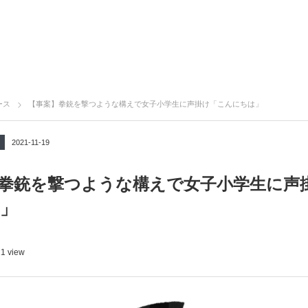
ース
【事案】拳銃を撃つような構えで女子小学生に声掛け「こんにちは」
2021-11-19
拳銃を撃つような構えで女子小学生に声
」
1 view