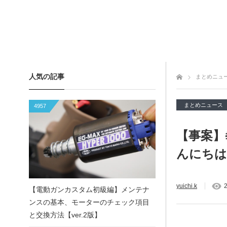
人気の記事
トップページ
まとめニュ
まとめニュース
4957
【事案】
んにちは
yuichi.k
2
【電動ガンカスタム初級編】メンテナ
ンスの基本、モーターのチェック項目
と交換方法【ver.2版】