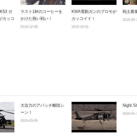
K53 ガ
ラスト1杯のコーヒーを
KWA電動ガンのプロモが
戦士募
がカッコ
かけた熱い戦い！
カッコイイ！
2019-09-
2019-12-06
2019-10-01
大迫力のアパッチ離陸シ
Night 
ーン！
2019-01-
2019-03-09