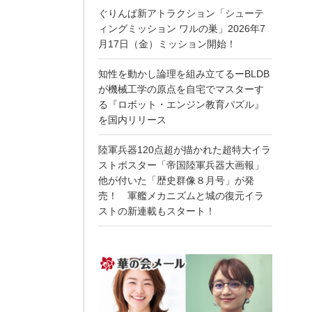
ぐりんぱ新アトラクション「シューテ
ィングミッション ワルの巣」2026年7
月17日（金）ミッション開始！
知性を動かし論理を組み立てるーBLDB
が機械工学の原点を自宅でマスターす
る『ロボット・エンジン教育パズル』
を国内リリース
陸軍兵器120点超が描かれた超特大イラ
ストポスター「帝国陸軍兵器大画報」
他が付いた「歴史群像８月号」が発
売！ 軍艦メカニズムと城の復元イラ
ストの新連載もスタート！