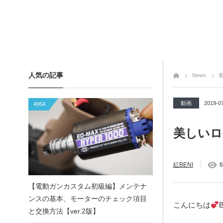
人気の記事
トップページ
News
動画
2019-0
4954
美しいロ
紅BENI
6
【電動ガンカスタム初級編】メンテナ
ンスの基本、モーターのチェック項目
こんにちは
と交換方法【ver.2版】