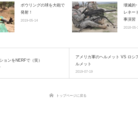
ボウリングの球を大砲で
壊滅的･･
発射！
レネー
事演習
2019-05-14
2018-05-
アメリカ軍のヘルメット VS ロシ
ションをNERFで（笑）
ルメット
7
2019-07-19
トップページに戻る