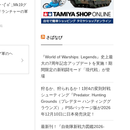
･(ﾟoﾟ;;Mk19グ
ドランチャーの軍
31
さばなび
ア軍のヘ
『World of Warships: Legends』史上最
大の7周年記念アップデートを実施！期
間限定の新戦闘モード「現代戦」が登
場
狩るか、狩られるか！1対4の変則対戦
シューティング『Predator: Hunting
Grounds（プレデター ハンティンググ
ラウンズ）』PS5パッケージ版が2026
年12月10日に日本発売決定！
最新刊！『自衛隊新戦力図鑑2026-