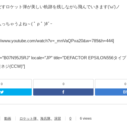
すロケット弾が美しい軌跡を残しながら飛んでいきます(‘ω’)ノ
ゃうよね～( ﾟ ρ ﾟ )ﾎﾞｰ
ps://www.youtube.com/watch?v=_mnVaQPxa20&w=789&h=444]
sin=”B07N95J5RJ” locale=”JP” title=”DEFACTOR EPSILON55
ネジ(CCW)”]
0
0
0
Twitter
F
動画
ロケット弾
海兵隊
演習
0
6 views