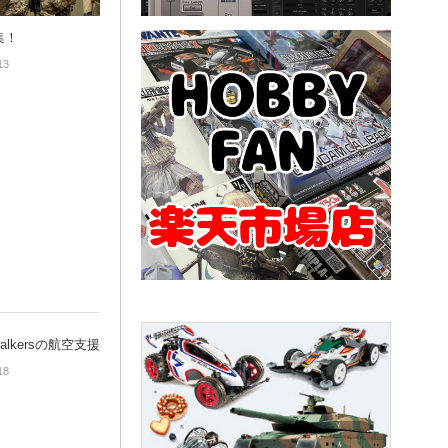
集！
13
Stalkersの航空支援
18