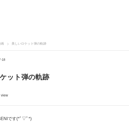
動画
美しいロケット弾の軌跡
7-18
ケット弾の軌跡
 view
BENIです(*ﾟ▽ﾟ*)