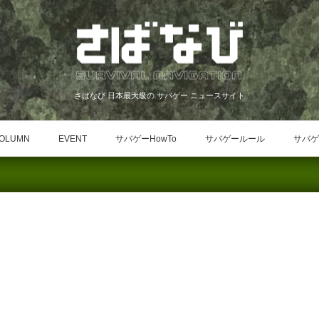
さばなび 日本最大級の サバゲー ニュースサイト
OLUMN
EVENT
サバゲーHowTo
サバゲールール
サバゲ