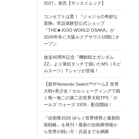
2027』発売【サンエイムック】
コンセプトは悪！『ジョジョの奇妙な
冒険』常設体験型公式ショップ
『THE★JOJO WORLD OSAKA』が
2026年冬に大阪ルクアサウス10階にオ
ープン
放送40周年記念『機動戦士ガンダム
ZZ』より筆絵タッチで描いたMS（モビ
ルスーツ）Tシャツが登場！
【新作Nintendo Switch™ゲーム】世界
大戦×美少女！セルシェーディングで描
く唯一無二の第二次世界大戦TPS「ガ
ールズ ウォーズ 1939」配信開始！
『自衛隊2026 ゆらぐ世界情勢と最新防
衛戦略』を発刊！最新の自衛隊情報か
ら世界の戦い方・兵器までを網羅