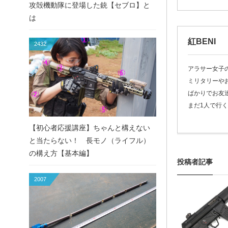
攻殻機動隊に登場した銃【セブロ】と
は
紅BENI
2432
アラサー女子の紅
ミリタリーや
ばかりでお友
まだ1人で行
【初心者応援講座】ちゃんと構えない
と当たらない！ 長モノ（ライフル）
の構え方【基本編】
投稿者記事
2007