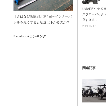
UMAREX H&K H
スブローバック 
【さばなび実験部】第4回～インナーバ
良すぎる！
レルを短くすると初速は下がるのか？
2021-05-17
Facebookランキング
関連記事