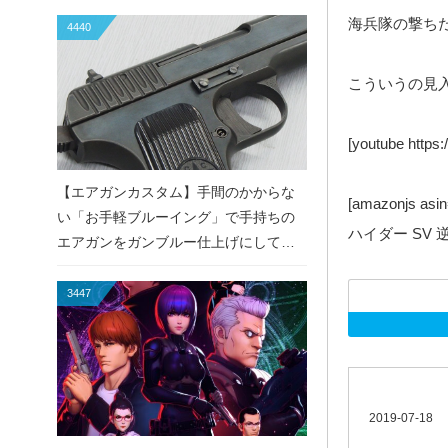
海兵隊の撃ちだ
4440
こういうの見入っち
[youtube htt
【エアガンカスタム】手間のかからな
[amazonjs a
い「お手軽ブルーイング」で手持ちの
ハイダー SV 逆
エアガンをガンブルー仕上げにしてみ
た！
3447
2019-07-18