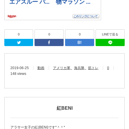
0
0
0
LINEで送る
Twitter
Facebook
はてなブッ
2019-06-25
動画
アメリカ軍
海兵隊
筋トレ
0
148 views
紅BENI
アラサー女子の紅(BENI)です*＾＾*