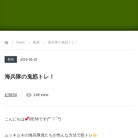
News
動画
海兵隊の鬼筋トレ！
動画
2019-06-25
海兵隊の鬼筋トレ！
紅BENI
148 view
こんにちは
BENIです(*ﾟ▽ﾟ*)
ムッキムキの海兵隊員たちが色んな方法で筋トレ