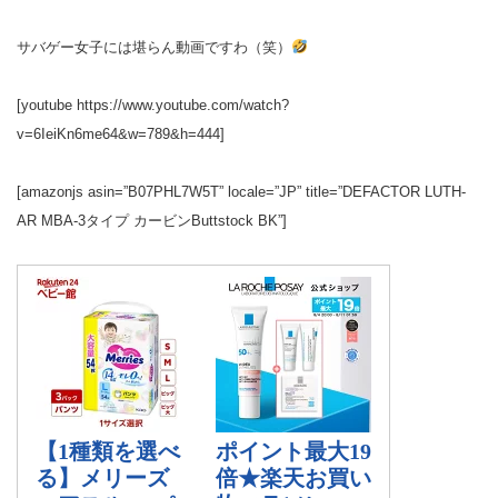
サバゲー女子には堪らん動画ですわ（笑）
[youtube https://www.youtube.com/watch?
v=6IeiKn6me64&w=789&h=444]
[amazonjs asin=”B07PHL7W5T” locale=”JP” title=”DEFACTOR LUTH-
AR MBA-3タイプ カービンButtstock BK”]