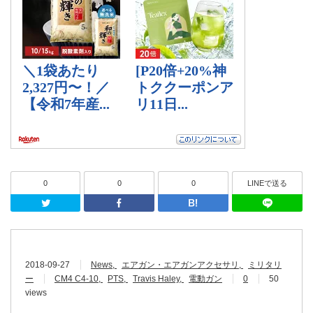
0
0
0
LINEで送る
Twitter
Facebook
はてなブッ
2018-09-27
News
エアガン・エアガンアクセサリ
ミリタリ
ー
CM4 C4-10
PTS
Travis Haley
電動ガン
0
50
views