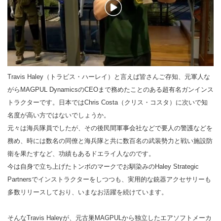
Travis Haley（トラビス・ハーレイ）と言えば皆さんご存知、元軍人な
がらMAGPUL DynamicsのCEOまで務めたことのある超有名ガンインス
トラクターです。日本ではChris Costa（クリス・コスタ）に次いで知
名度が高い方ではないでしょうか。
元々は海兵隊員でしたが、その後民間軍事会社などで要人の警護などを
務め、時には数名の同僚と海兵隊と共に数百名の武装勢力と戦い施設防
衛を果たすなど、功績もあるドエライ人なのです。
今は自身で立ち上げたトンボのマークでお馴染みのHaley Strategic
Partnersでインストラクターをしつつも、実用的な銃器アクセサリーも
多数リリースしており、いまなお活躍を続けています。
そんなTravis Haleyが、元古巣MAGPULから独立したエアソフトメーカ