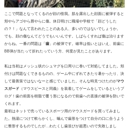
ここで問題となってくるのが顔の怪我。肌を露出した顔面に被弾すると
頬やらアゴやら唇やらに傷。休日明けに職場や学校で「顔どうした
の？！」なんて言われたことのある人、多いのではないでしょうか。
でも、顔の傷なんてどうでもいいんです。しばらくすれば傷は治ります
からね。一番の問題は「
歯
」の被弾です。確率は低いとはいえ、前歯に
BB弾が当たって折れたっていう方、何度が見たことがあります。
私は当初はメッシュ状のシュマグを口周りに巻いて対処してました。頬
付けは問題なくできるものの、ゲーム中にずれてきたり暑かったり、決
して最善策ではないなーと感じていました。そんな時見つけたのが
マウ
スガード
（マウスピースと同義）を装着してゲームをしているというブ
ログ！歯の前面を樹脂で覆う形になるので前歯への直接の被弾を防いで
くれます。
最初はネットで売っているスポーツ用のマウスガードを買ってみまし
た。熱湯につけて軟らかくし、噛んで歯形をつけて自分の口に合うよう
に整形するものでしたが…わたくし歯並びが超悪いので失敗しまし