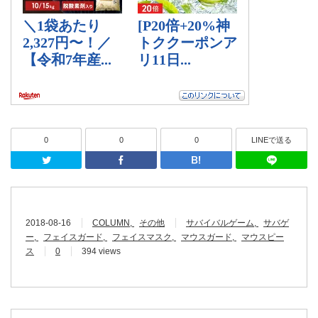
0
0
0
LINEで送る
Twitter
Facebook
はてなブッ
2018-08-16
COLUMN
その他
サバイバルゲーム
サバゲ
ー
フェイスガード
フェイスマスク
マウスガード
マウスピー
ス
0
394 views