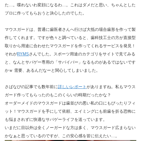
た…。喋れないわ変顔になるわ…。これはダメだと思い、ちゃんとした
プロに作ってもらおうと決心したのでした。
マウスガードは、普通に歯医者さんへ行けば大抵の場合歯形を作って製
作してくれます。ですが色々と調べていると、歯科技工士の方が直接型
取りから用途に合わせたマウスガードを作ってくれるサービスを発見！
それが
RYMS
さんでした。スポーツ用途のカテゴリをサイトで見てみる
と、なんとサバゲー専用の「サバイバー」なるものがあるではないです
かｗ 需要、あるんだなーと関心してしまいました。
さばなびの記事でも数年前に
詳しいレポート
がありますね。私もマウス
ガード作ってもらったのもこのくらいの時期だったかな？
オーダーメイドのマウスガードは歯並びの悪い私の口にもぴったりフィ
ット！マウスガードを手にして依頼、エイミングにも前歯を折る恐怖に
も悩まされずに快適なサバゲーライフを送っています。
いまだに目以外は全くノーガードな方は多く、マウスガード広まらない
かなぁと思っているのですが、この安心感を皆に伝えたい…。