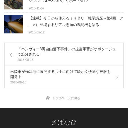
ソウル「ADEX2015」リポートvol.2
2015-11-07
【連載】今日から使えるミリタリー雑学講座～第4回 ア
ニメに登場するリアル志向の戦闘機を語る
2015-05-12
「ハンヴィー3両自由落下事件」の担当軍曹がサボタージュ
で処分される
2018-08-16
米陸軍が極寒地に展開する兵士に向けて暖かく快適な被服を
開発中
2018-08-16
トップページに戻る