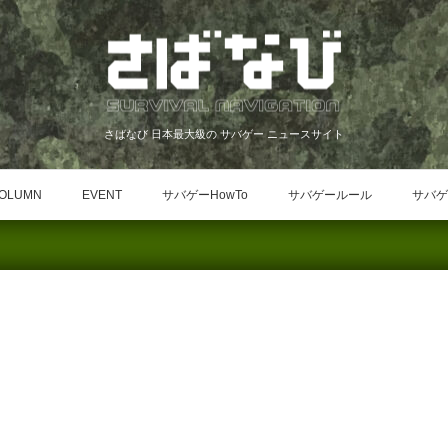
さばなび 日本最大級の サバゲー ニュースサイト
OLUMN
EVENT
サバゲーHowTo
サバゲールール
サバゲ