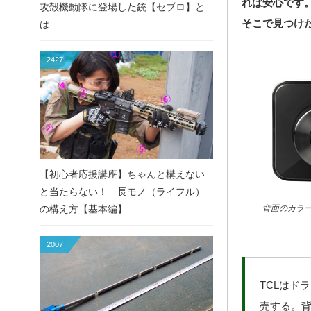
れば安心です
攻殻機動隊に登場した銃【セブロ】と
そこで見つけ
は
2427
【初心者応援講座】ちゃんと構えない
と当たらない！ 長モノ（ライフル）
の構え方【基本編】
背面のカラ
2007
TCLはド
売する。