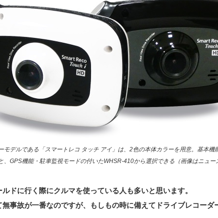
ーモデルである「スマートレコ タッチ アイ」は、2色の本体カラーを用意。基本機
00と、GPS機能・駐車監視モードの付いたWHSR-410から選択できる（画像はニュ
ールドに行く際にクルマを使っている人も多いと思います。
て無事故が一番なのですが、もしもの時に備えてドライブレコーダ