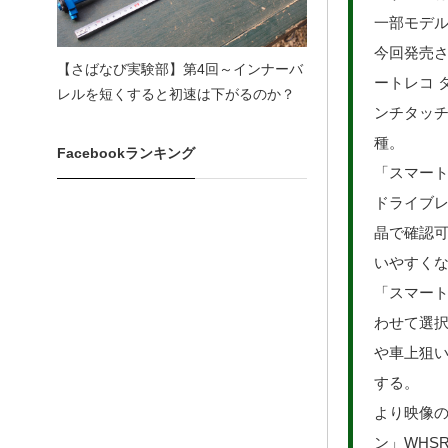
一部モデ
今回発売さ
【さばなび実験部】第4回～インナーバ
ートレコ タ
レルを短くすると初速は下がるのか？
ンチタッチ
種。
Facebookランキング
「スマート
ドライブ
晶で確認
いやすく
「スマート
わせて選択
や車上狙いを
する。
より映像の
ン」WHSR