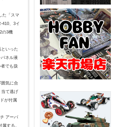
した「スマ
410、3イ
2の3機
画といった
チパネル液
心者でも扱
雰囲気に合
円、当て逃げ
カードが付属
チ アーバ
が付属する。