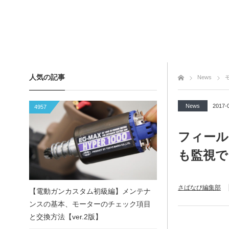
人気の記事
トップページ
News
News
2017-
4957
フィール
も監視で
さばなび編集部
【電動ガンカスタム初級編】メンテナ
ンスの基本、モーターのチェック項目
と交換方法【ver.2版】