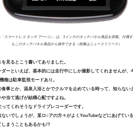
「スマートレコ タッチ アーバン」は、3インチのタッチパネル液晶を搭載。付属
もこのタッチパネル液晶から操作できる（画像はニュースリリース）
スを見るとこう書いてありました。
ーダーといえば、基本的には走行中にしか撮影してくれませんが、
2機種は駐車監視モードあり。
の食事とか、温泉入浴とかでクルマを止めている時って、知らない
いや当て逃げが結構心配ですよね。
立ってくれそうなドライブレコーダーです。
ないでしょうが、某ロ○アの方々がよくYouTubeなどにあげてい
しまうこともあるかも!?