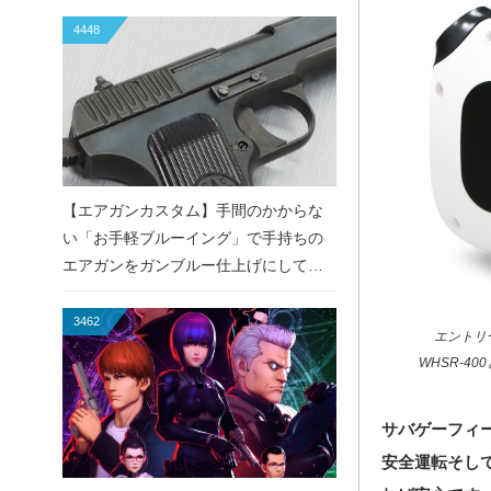
4448
【エアガンカスタム】手間のかからな
い「お手軽ブルーイング」で手持ちの
エアガンをガンブルー仕上げにしてみ
た！
3462
エントリ
WHSR-4
サバゲーフィ
安全運転そし