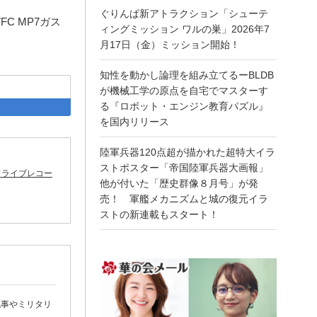
ぐりんぱ新アトラクション「シューテ
mm VFC MP7ガス
ィングミッション ワルの巣」2026年7
月17日（金）ミッション開始！
知性を動かし論理を組み立てるーBLDB
が機械工学の原点を自宅でマスターす
る『ロボット・エンジン教育パズル』
acebook
はてなブックマーク
を国内リリース
陸軍兵器120点超が描かれた超特大イラ
ストポスター「帝国陸軍兵器大画報」
ドライブレコー
他が付いた「歴史群像８月号」が発
売！ 軍艦メカニズムと城の復元イラ
ストの新連載もスタート！
記事やミリタリ