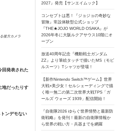
2027』発売【サンエイムック】
コンセプトは悪！『ジョジョの奇妙な
冒険』常設体験型公式ショップ
『THE★JOJO WORLD OSAKA』が
2026年冬に大阪ルクアサウス10階にオ
する後方カメラ
ープン
放送40周年記念『機動戦士ガンダム
ZZ』より筆絵タッチで描いたMS（モビ
ルスーツ）Tシャツが登場！
今回発表された
【新作Nintendo Switch™ゲーム】世界
大戦×美少女！セルシェーディングで描
土地だったりす
く唯一無二の第二次世界大戦TPS「ガ
ールズ ウォーズ 1939」配信開始！
『自衛隊2026 ゆらぐ世界情勢と最新防
るトンデモない
衛戦略』を発刊！最新の自衛隊情報か
ら世界の戦い方・兵器までを網羅