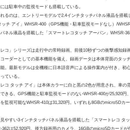
ルには駐車中の監視モードも搭載している。
れるのは、エントリーモデルで2.4インチタッチパネル液晶を搭載
ッチ アイ」WHSR-400（GPS機能・駐車監視モードなし）/WHSR-
パネル液晶を搭載した「スマートレコタッチ アーバン」WHSR-36
レコ」シリーズは走行中の常時録画、前後10秒ずつの衝撃感知録
レコーダーとしての基本機能を備え、録画データは本体背面のタッ
可能。最新モデルは全機種に日本語音声による操作案内が付き、初
なっている。
レコ タッチ アイ」は本体カラーに白と黒の2色が用意され、車の
できる。GPS機能と駐車監視モードのないWHSR-400が25,920
監視可能なWHSR-410は31,320円。いずれも8GBのmicroSD
見やすい3インチタッチパネル液晶を搭載した「スマートレコ タッ
-362は52,920円。後方録画用のカメラ、16GBのmicroSDカード