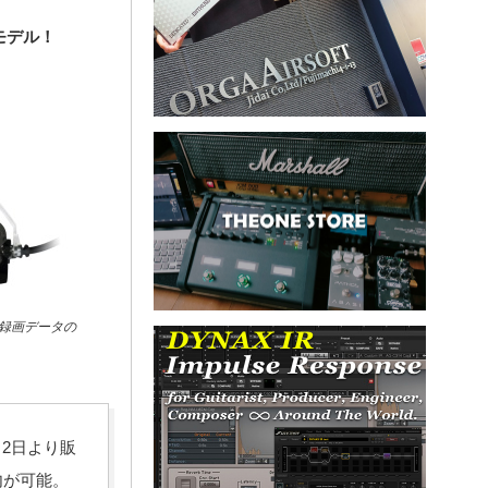
モデル！
録画データの
2日より販
内が可能。