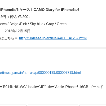
one6s/6 ケース】CAMO Diary for iPhone6s/6
19円（税込 ¥3,800）
/ Beige /Pink / Sky blue / Gray / Green
 2015年12月15日
細はこちら⇒
http://unicase.jp/article/4401_141252.html
//prtimes.jp/main/html/rd/p/000000199.000007819.html
in=”B014KH81WC” locale=”JP” title=”Apple iPhone 6 16GB ゴー