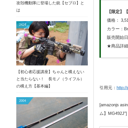
攻殻機動隊に登場した銃【セブロ】と
は
【限定】【iPh
価格： 3,5
2424
カラー：Brown 
販売開始日：
★商品詳
【初心者応援講座】ちゃんと構えない
と当たらない！ 長モノ（ライフル）
の構え方【基本編】
引用元：
http:
2004
[amazonjs as
ム】MG492J”]