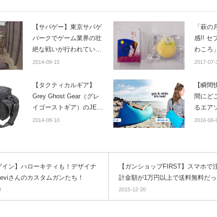
【サバゲー】東京サバゲ
「萩の
パークでゲーム業界の壮
感!! 
絶な戦いが行われてい
わころ
た！（サバゲーでの話
2014-09-15
2017-07-
ww） ゲームメーカー9社
がそろった大乱戦！
【タクティカルギア】
【瞬間
Grey Ghost Gear（グレ
間にど
イゴーストギア）のJED
るエア
Bail Out Bagが
2014-08-10
2016-06-
KRYPTEKパターンで新
登場！
ザイン】ハローキティも！デザイナ
【ガンショップFIRST】スマホで
 Leviさんのカスタムガンたち！
計金額が1万円以上で送料無料だっ
9
2015-12-20