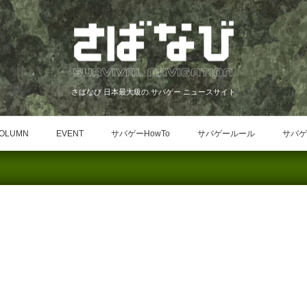
さばなび 日本最大級の サバゲー ニュースサイト
OLUMN
EVENT
サバゲーHowTo
サバゲールール
サバゲ