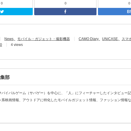
0
0
0
Twitter
F
News
モバイル・ガジェット・撮影機器
CAMO Diary
UNiCASE
スマ
0
4 views
編集部
サバイバルゲーム（サバゲー）を中心に、「人」にフィーチャーしたインタビュー
ン系映画情報、アウトドアに特化したモバイルガジェット情報、ファッション情報な
。