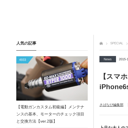
人気の記事
トップページ
SPECIAL
News
2015-
4933
【スマホケ
iPhone
さばなび編集部
【電動ガンカスタム初級編】メンテナ
ンスの基本、モーターのチェック項目
と交換方法【ver.2版】
上品な大人の