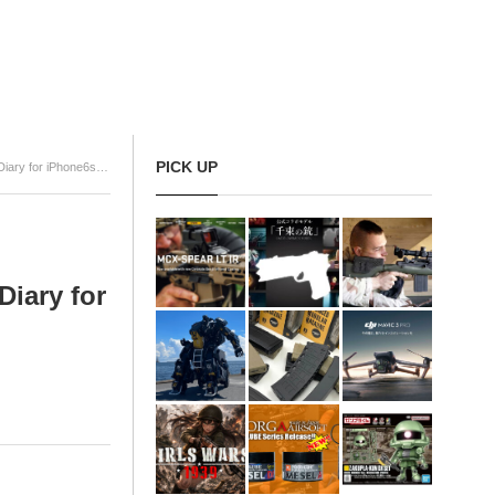
PICK UP
Phone6s/6」発売！
y for