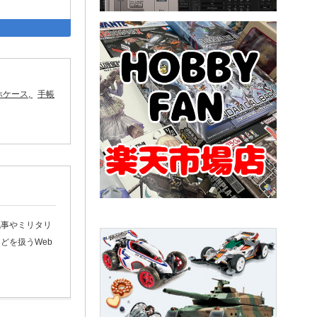
acebook
はてなブックマーク
ホケース
手帳
記事やミリタリ
どを扱うWeb