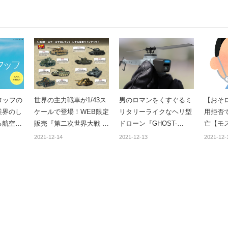
タッフの
世界の主力戦車が1/43ス
男のロマンをくすぐるミ
【おそ
業界のし
ケールで登場！WEB限定
リタリーライクなヘリ型
用拒否
る航空業
販売『第二次世界大戦 傑
ドローン『GHOST-
亡【モ
指す人の
作戦車コレクション』
EYE』を応援購入サービ
2021-12-14
2021-12-13
2021-12-
「ANA
スMakuakeにて先行販売
入門 最