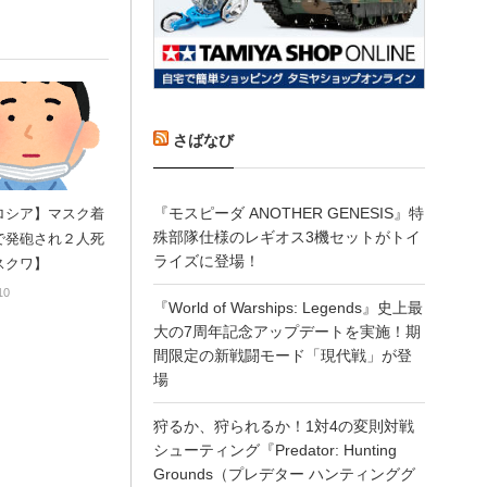
さばなび
『モスピーダ ANOTHER GENESIS』特
ロシア】マスク着
殊部隊仕様のレギオス3機セットがトイ
で発砲され２人死
ライズに登場！
スクワ】
10
『World of Warships: Legends』史上最
大の7周年記念アップデートを実施！期
間限定の新戦闘モード「現代戦」が登
場
狩るか、狩られるか！1対4の変則対戦
シューティング『Predator: Hunting
Grounds（プレデター ハンティンググ