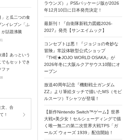
ラウンズ）』PS5パッケージ版が2026
年12月10日に日本発売決定！
月」と瓜二つの食
最新刊！『自衛隊新戦力図鑑2026-
セブンイレブン「ふ
2027』発売【サンエイムック】
」が話題沸騰
31
コンセプトは悪！『ジョジョの奇妙な
冒険』常設体験型公式ショップ
快適】あっという
『THE★JOJO WORLD OSAKA』が
こでもセットでき
2026年冬に大阪ルクアサウス10階にオ
ソファ
ープン
08
放送40周年記念『機動戦士ガンダム
ZZ』より筆絵タッチで描いたMS（モビ
ルスーツ）Tシャツが登場！
注文、合
【新作Nintendo Switch™ゲーム】世界
て！
大戦×美少女！セルシェーディングで描
く唯一無二の第二次世界大戦TPS「ガ
ールズ ウォーズ 1939」配信開始！