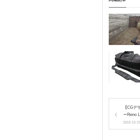
【CGデ
ーReno
2015-12-1