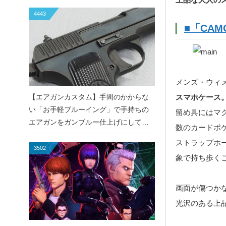
4443
■「CAMO 
メンズ・ウィ
【エアガンカスタム】手間のかからな
スマホケース
い「お手軽ブルーイング」で手持ちの
留め具にはマ
エアガンをガンブルー仕上げにしてみ
数のカードポケ
た！
ストラップホ
3502
象で持ち歩く
画面が傷つか
光沢のある上