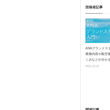
投稿者記事
ANAグランドス
業務内容や航空
くみなどが分か
界・地上職を目
2021-12-21
ための必携書！ 
グランドスタッフ
新版」発売
関連記事