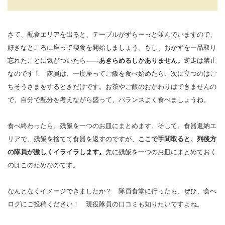
さて、配食エリアを出ると、テーブルがずらーっと並んでいますので、
好きなところに座って喫食を開始しましょう。もし、おかずを一品取り
忘れたことに気がついたら
――あきらめるしかありません。
逆走は禁止
なのです！ 隊員は、一度座ってご飯を食べ始めたら、次に立つのはご
ちそうさまをするときだけです。お茶やご飯のおかわりはできませんの
で、自分で配分を考えながら盛って、バランスよく食べましょうね。
食べ終わったら、残飯を一つのお皿にまとめます。そして、食器返納エ
リアで、残飯を捨てて食器を返すのですが、
ここで手間取ると、列後方
の隊員が激しくイライラします。
先に残飯を一つのお皿にまとめておく
のはこのためなのです。
なんとなくイメージできましたか？ 隊員食堂に行ったら、ぜひ、食べ
ログにご投稿ください！ 現役隊員の口コミも知りたいですよね。