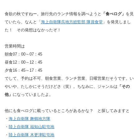
食欲の秋ですねー。旅行先のランチ情報を調べようと
「食べログ」
を見
ていたら、なんと「
海上自衛隊呉地方総監部 隊員食堂
」を発見しまし
た！ その発想はなかったぞ！
営業時間は
朝食07：00～07：45
昼食12：00～12：45
夕食16：45～17：45
でして、予約は不可、朝食営業、ランチ営業、日曜営業だそうです。い
やいや、たしかにそうだけどさ（笑）。ちなみに、ジャンルは
「その
他」
になっていましたよ。
他にも食べログに載っているところがあるかな？ と探してみますと
・
海上自衛隊 舞鶴地方隊
・
陸上自衛隊 福知山駐屯地
・
陸上自衛隊 木更津駐屯地