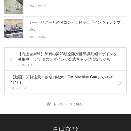
2022-12-13
シーハリアーとの名コンビ！軽空母「インヴィンシブ
ル」
2022-05-06
【海上自衛隊】舞鶴の第23航空隊が部隊識別帽デザインを
募集中！ アナタのデザインが公式キャップになるかも！
2015-11-11
【動画】閲覧注意！破壊力絶大「Cat Machine Gun」でﾆｬﾆｬ
ﾆｬﾆｬ！
2015-11-12
トップページに戻る