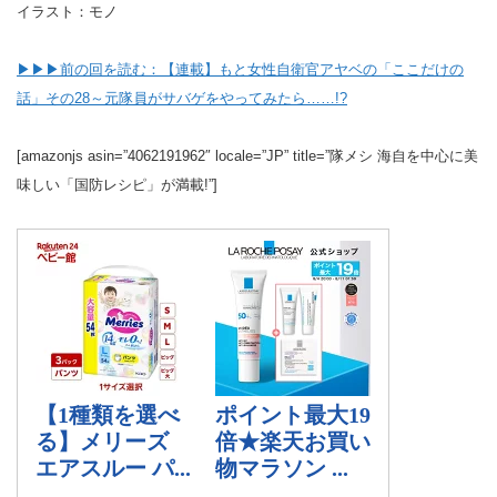
イラスト：モノ
▶▶▶前の回を読む：【連載】もと女性自衛官アヤベの「ここだけの
話」その28～元隊員がサバゲをやってみたら……!?
[amazonjs asin=”4062191962″ locale=”JP” title=”隊メシ 海自を中心に美
味しい「国防レシピ」が満載!”]