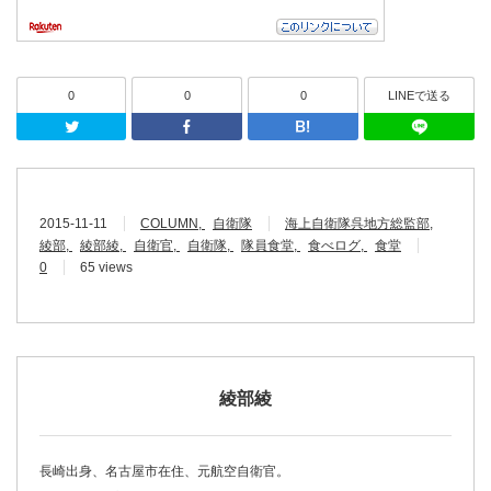
0
0
0
LINEで送る
Twitter
Facebook
はてなブッ
2015-11-11
COLUMN
自衛隊
海上自衛隊呉地方総監部
綾部
綾部綾
自衛官
自衛隊
隊員食堂
食べログ
食堂
0
65 views
綾部綾
長崎出身、名古屋市在住、元航空自衛官。