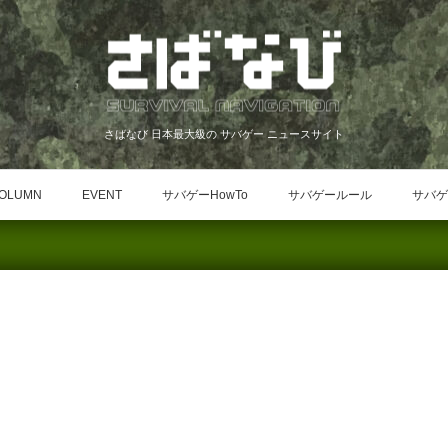
さばなび 日本最大級の サバゲー ニュースサイト
OLUMN
EVENT
サバゲーHowTo
サバゲールール
サバゲ