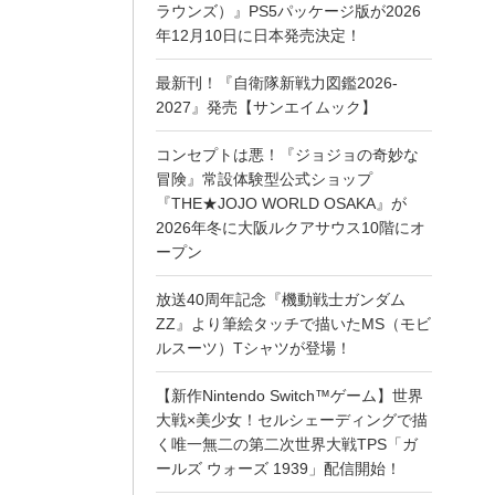
ラウンズ）』PS5パッケージ版が2026
年12月10日に日本発売決定！
最新刊！『自衛隊新戦力図鑑2026-
2027』発売【サンエイムック】
コンセプトは悪！『ジョジョの奇妙な
冒険』常設体験型公式ショップ
『THE★JOJO WORLD OSAKA』が
2026年冬に大阪ルクアサウス10階にオ
ープン
放送40周年記念『機動戦士ガンダム
ZZ』より筆絵タッチで描いたMS（モビ
ルスーツ）Tシャツが登場！
【新作Nintendo Switch™ゲーム】世界
大戦×美少女！セルシェーディングで描
く唯一無二の第二次世界大戦TPS「ガ
ールズ ウォーズ 1939」配信開始！