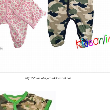
http://stores.ebay.co.uk/kidsonline/