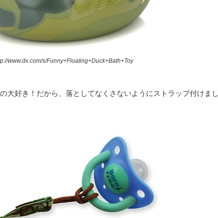
tp://www.dx.com/s/Funny+Floating+Duck+Bath+Toy
笑うの大好き！だから、落としてなくさないようにストラップ付けま