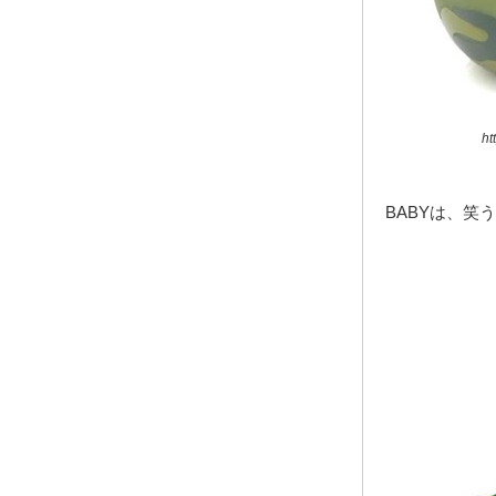
ht
BABYは、