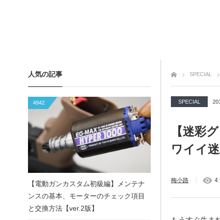
人気の記事
トップページ
SPECIAL
SPECIAL
20
4942
【迷彩グ
ワイイ迷
梅小路
4
【電動ガンカスタム初級編】メンテナ
ンスの基本、モーターのチェック項目
と交換方法【ver.2版】
もうすぐ生ま