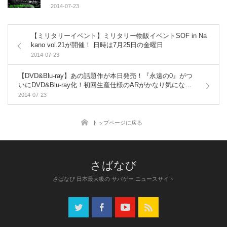
2014-07-23
【ミリタリーイベント】ミリタリー物販イベントSOF in Na
kano vol.21が開催！ 日時は7月25日の金曜日
2014-07-23
【DVD&Blu-ray】あの話題作が本日発売！『永遠の0』がつ
いにDVD&Blu-ray化！初回生産仕様のARがかなり気にな
る！
2014-07-23
トップページに戻る
さばなび 日本最大級の サバゲー ニュースサイト