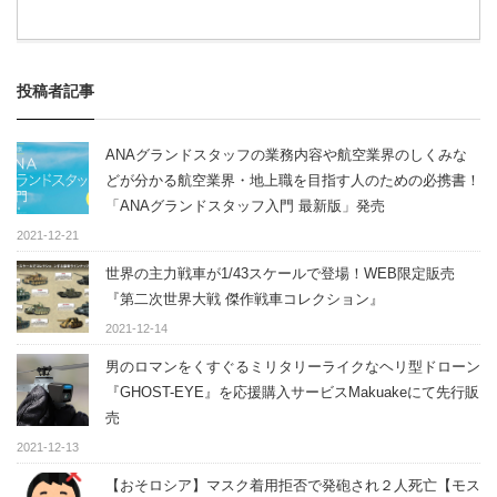
投稿者記事
ANAグランドスタッフの業務内容や航空業界のしくみな
どが分かる航空業界・地上職を目指す人のための必携書！
「ANAグランドスタッフ入門 最新版」発売
2021-12-21
世界の主力戦車が1/43スケールで登場！WEB限定販売
『第二次世界大戦 傑作戦車コレクション』
2021-12-14
男のロマンをくすぐるミリタリーライクなヘリ型ドローン
『GHOST-EYE』を応援購入サービスMakuakeにて先行販
売
2021-12-13
【おそロシア】マスク着用拒否で発砲され２人死亡【モス