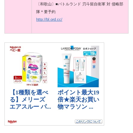
〔和歌山〕■バトルランド 刃斗留自衛軍 対 侵略部
隊＊要予約
http://bl.ord.cc/