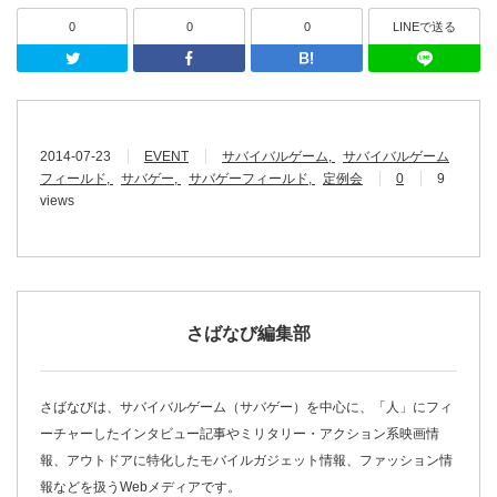
0
0
0
LINEで送る
Twitter
Facebook
はてなブッ
2014-07-23
EVENT
サバイバルゲーム
サバイバルゲーム
フィールド
サバゲー
サバゲーフィールド
定例会
0
9
views
さばなび編集部
さばなびは、サバイバルゲーム（サバゲー）を中心に、「人」にフィ
ーチャーしたインタビュー記事やミリタリー・アクション系映画情
報、アウトドアに特化したモバイルガジェット情報、ファッション情
報などを扱うWebメディアです。