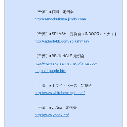
〔千葉〕■戦国 定例会
http://sengokuikusa.jimdo.com/
〔千葉〕■SPLASH 定例会（INDOOR）＊ナイト
http://splash-bb.com/splashmain/
〔千葉〕■BB-JUNGLE 定例会
http://www.sky.sannet.ne.jp/pintail/bb-
jungle/bbjungle.htm
〔千葉〕■ホワイトベース 定例会
http://www.whitebase-sgf.com/
〔千葉〕■yaNex 定例会
http://www.yanex.co/