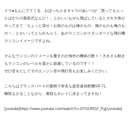
ドラ●もんにでてくる、おぼっちゃまキャラのあいつが「買ってもらっ
たばかりの最新式なんだ！」とかいいながら飛ばしているとガキ大将が
やってきて「ちょっと貸せ！お前のものは俺のもの、俺のものも俺のも
の！」とかいってとられちゃう、あのラジコンがスタンダードな飛行機
ラジコンイメージですよね。
そんなラジコンのイメージを覆すのが海外の機体の数々！大きさも動き
もラジコンのレベルを遥かに超越しているのです！！
ぜひ音をだしてそのエンジン音や飛行音もお楽しみください。
こちらはブラックバードの愛称で有名な超音速偵察機SR-71。
離陸もさることながら、着陸もキレイに決まってますね！
[youtube]https://www.youtube.com/watch?v=1lYGUROZ_Pg[/youtube]