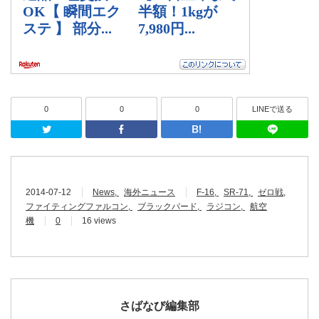
0
0
0
LINEで送る
Twitter
Facebook
はてなブッ
2014-07-12
News
海外ニュース
F-16
SR-71
ゼロ戦
ファイティングファルコン
ブラックバード
ラジコン
航空
機
0
16 views
さばなび編集部