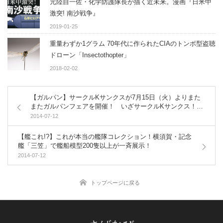
元陸自一佐・化学防護隊長が描く近未来。漫画『日米中
激突! 南沙戦争』
2019-01-25
重量わずか1グラム 70年代に作られたCIAのトンボ型盗聴
ドローン「Insectothopter」
2018-02-02
【ガルパン】サークルKサンクスが7月15日（火）よりまた
またガルパンフェアを開催！ いざサークルKサンクス！
【関東地区限定】
2014-07-12
【艦これ!?】これが本当の艦隊コレクション！横須賀・記念
艦「三笠」で艦船模型200隻以上が一斉展示！
2014-07-12
トップページに戻る