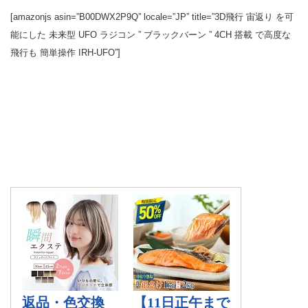
[amazonjs asin=”B00DWX2P9Q” locale=”JP” title=”3D飛行 宙返り を可
能にした 未来型 UFO ラジコン ” ブラックバーン ” 4CH 搭載 で高度な
飛行も 簡単操作 IRH-UFO”]