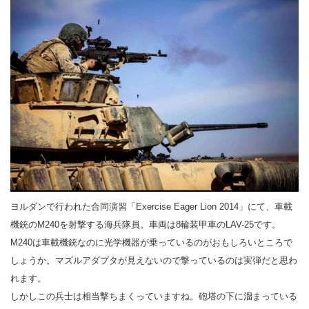
ヨルダンで行われた合同演習「Exercise Eager Lion 2014」にて、車載
機銃のM240を射撃する海兵隊員。車両は8輪装甲車のLAV-25です。
M240は車載機銃なのに光学機器が乗っているのがおもしろいところで
しょうか。マズルアダプタが見えないので撃っているのは実弾だと思わ
れます。
しかしこの兵士は相当撃ちまくっていますね。砲塔の下に溜まっている