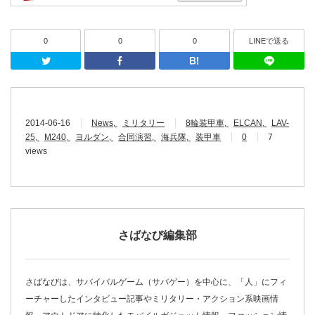
0
0
0
LINEで送る
Twitter
Facebook
はてなブッ
2014-06-16
News
ミリタリー
8輪装甲車
ELCAN
LAV-
25
M240
ヨルダン
合同演習
海兵隊
装甲車
0
7
views
さばなび編集部
さばなびは、サバイバルゲーム（サバゲー）を中心に、「人」にフィ
ーチャーしたインタビュー記事やミリタリー・アクション系映画情