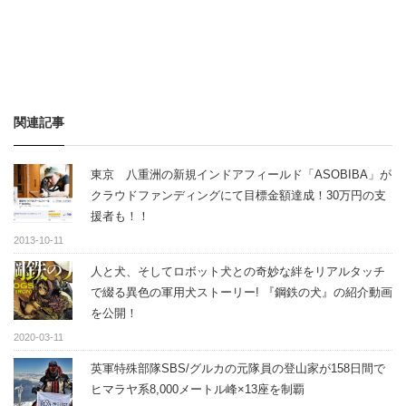
関連記事
東京 八重洲の新規インドアフィールド「ASOBIBA」が
クラウドファンディングにて目標金額達成！30万円の支
援者も！！
2013-10-11
人と犬、そしてロボット犬との奇妙な絆をリアルタッチ
で綴る異色の軍用犬ストーリー! 『鋼鉄の犬』の紹介動画
を公開！
2020-03-11
英軍特殊部隊SBS/グルカの元隊員の登山家が158日間で
ヒマラヤ系8,000メートル峰×13座を制覇