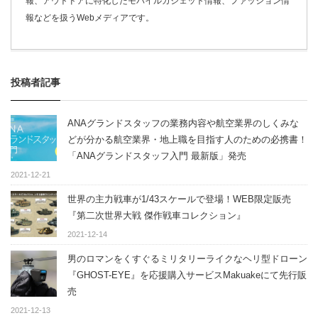
報、アウトドアに特化したモバイルガジェット情報、ファッション情
報などを扱うWebメディアです。
投稿者記事
ANAグランドスタッフの業務内容や航空業界のしくみな
どが分かる航空業界・地上職を目指す人のための必携書！
「ANAグランドスタッフ入門 最新版」発売
2021-12-21
世界の主力戦車が1/43スケールで登場！WEB限定販売
『第二次世界大戦 傑作戦車コレクション』
2021-12-14
男のロマンをくすぐるミリタリーライクなヘリ型ドローン
『GHOST-EYE』を応援購入サービスMakuakeにて先行販
売
2021-12-13