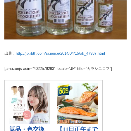
出典：
http://jp.rbth.com/science/2014/04/15/ak_47937.html
[amazonjs asin=”4022579293″ locale=”JP” title=”カラシニコフ”]