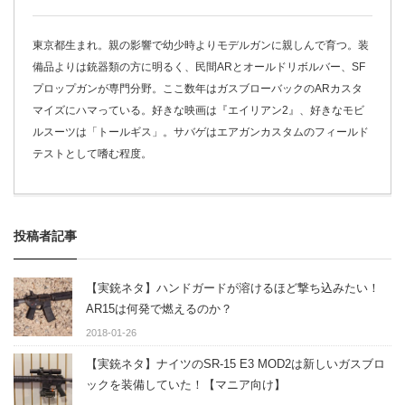
東京都生まれ。親の影響で幼少時よりモデルガンに親しんで育つ。装
備品よりは銃器類の方に明るく、民間ARとオールドリボルバー、SF
プロップガンが専門分野。ここ数年はガスブローバックのARカスタ
マイズにハマっている。好きな映画は『エイリアン2』、好きなモビ
ルスーツは「トールギス」。サバゲはエアガンカスタムのフィールド
テストとして嗜む程度。
投稿者記事
【実銃ネタ】ハンドガードが溶けるほど撃ち込みたい！
AR15は何発で燃えるのか？
2018-01-26
【実銃ネタ】ナイツのSR-15 E3 MOD2は新しいガスブロ
ックを装備していた！【マニア向け】