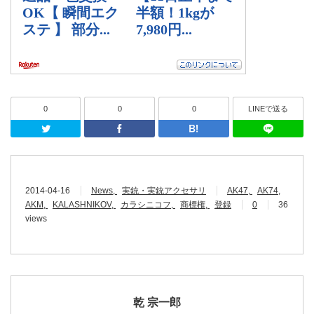
0
0
0
LINEで送る
Twitter
Facebook
はてなブッ
2014-04-16
News
実銃・実銃アクセサリ
AK47
AK74
AKM
KALASHNIKOV
カラシニコフ
商標権
登録
0
36
views
乾 宗一郎