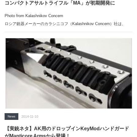
コンパクトアサルトライフル「MA」が初期開発に
Photo from Kalashnikov Concern
ロシア銃器メーカーのカラシニコフ（Kalashnikov Concern）社は、
5.45mmコンパクトアサルトライフル「MA」が初期開発にあることを示
した。
関連記事：
⇒
カラシニコフが「MA 5.45mm コンパクトアサルトライフル」の初試
作モデルを展示
「ミリブロNews」で続きを読む
News
2014-11-10
【実銃ネタ】AK用のドロップインKeyModハンドガード
がManticore Armsから登場！