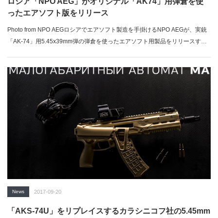
ロシア「NPO AEG」がオリジナル「AK74」用弾倉を使
ったエアソフト版をリリース
Photo from NPO AEGロシアでエアソフト製造を手掛けるNPO AEGが、実銃
「AK-74」用5.45x39mm弾の弾倉を使ったエアソフト用製品をリリースす
る。CYMA、LCT、G&Gといったいわゆる「中華製」エアソフトに対応する
とのこと。「ミリブロNews」で続きを読む...
News
2017-09-20
「AKS-74U」をリプレイスするカラシニコフ社の5.45mm